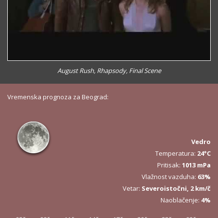
August Rush, Rhapsody, Final Scene
Vremenska prognoza za Beograd:
Vedro
Temperatura:
24°C
Pritisak:
1013 mPa
Vlažnost vazduha:
63%
Vetar:
Severoistočni, 2 km/č
Naoblačenje:
4%