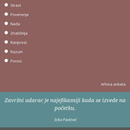
Strast
Poverenje
Nada
Znatiželja
Ranjivost
Razum
Ponos
Arhiva anketa
Završni udarac je najefikasniji kada se izvede na
početku.
Srba Pavlović