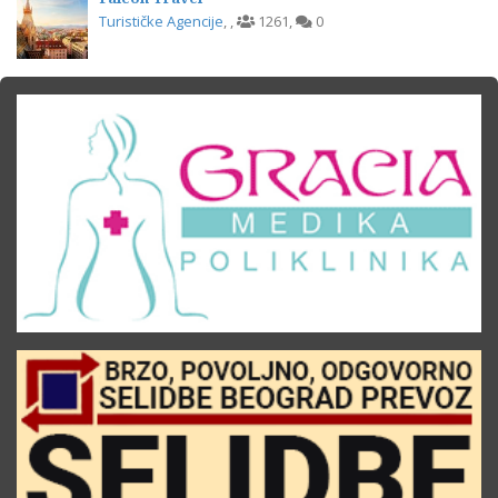
Turističke Agencije
,
,
1261
,
0