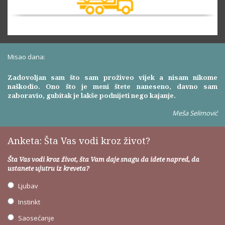
Misao dana:
Zadovoljan sam što sam proživeo vijek a nisam nikome
naškodio. Ono što je meni štete naneseno, davno sam
zaboravio, gubitak je lakše podnijeti nego kajanje.
Meša Selimović
Anketa: Šta Vas vodi kroz život?
Šta Vas vodi kroz život, šta Vam daje snagu da idete napred, da
ustanete ujutru iz kreveta?
Ljubav
Instinkt
Saosećanje