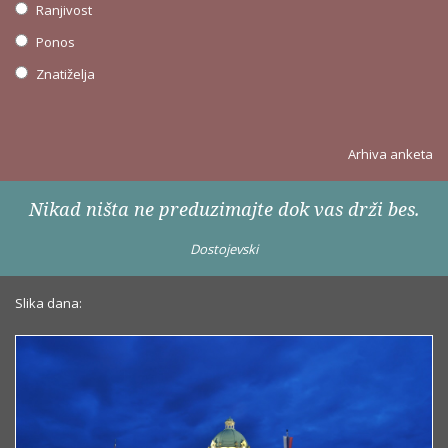
Ranjivost
Ponos
Znatiželja
Arhiva anketa
Nikad ništa ne preduzimajte dok vas drži bes.
Dostojevski
Slika dana: