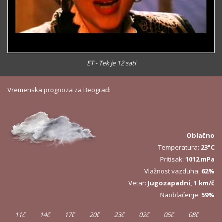
ET - Tek je 12 sati
Vremenska prognoza za Beograd:
Oblačno
Temperatura:
23°C
Pritisak:
1012 mPa
Vlažnost vazduha:
62%
Vetar:
Jugozapadni, 1 km/č
Naoblačenje:
59%
11č
14č
17č
20č
23č
02č
05č
08č