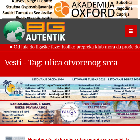
Vesti - Tag: ulica otvorenog srca
Novobeogradska ulica otvorenog srca uveličala