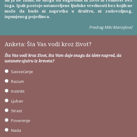
ali ja ne znam, ne mogu da sagledam ni život ni realnost bez
toga. Ipak postoje ustanovljene ljudske vrednosti bez kojih ne
može da bude ni napretka u društvu, ni zadovoljnog,
ispunjenog pojedinca.
Predrag Miki Manojlović
Anketa: Šta Vas vodi kroz život?
Šta Vas vodi kroz život, šta Vam daje snagu da idete napred, da
ustanete ujutru iz kreveta?
Saosećanje
Razum
Instinkt
Ljubav
Strast
Poverenje
Nada