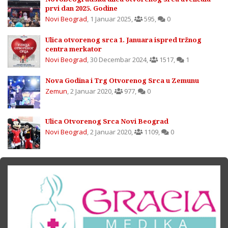
prvi dan 2025. Godine
Novi Beograd
,
1 Januar 2025
,
595
,
0
Ulica otvorenog srca 1. Januara ispred tržnog
centra merkator
Novi Beograd
,
30 Decembar 2024
,
1517
,
1
Nova Godina i Trg Otvorenog Srca u Zemunu
Zemun
,
2 Januar 2020
,
977
,
0
Ulica Otvorenog Srca Novi Beograd
Novi Beograd
,
2 Januar 2020
,
1109
,
0