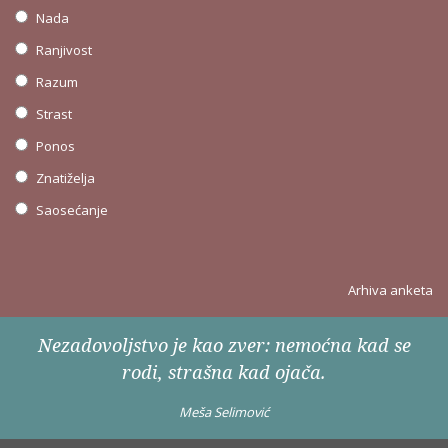
Nada
Ranjivost
Razum
Strast
Ponos
Znatiželja
Saosećanje
Arhiva anketa
Nezadovoljstvo je kao zver: nemoćna kad se
rodi, strašna kad ojača.
Meša Selimović