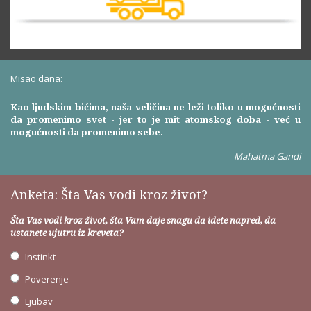
Misao dana:
Kao ljudskim bićima, naša veličina ne leži toliko u mogućnosti
da promenimo svet - jer to je mit atomskog doba - već u
mogućnosti da promenimo sebe.
Mahatma Gandi
Anketa: Šta Vas vodi kroz život?
Šta Vas vodi kroz život, šta Vam daje snagu da idete napred, da
ustanete ujutru iz kreveta?
Instinkt
Poverenje
Ljubav