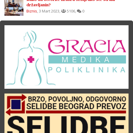
državljanin?
Biznis
,
3 Mart 2023
,
5106
,
0