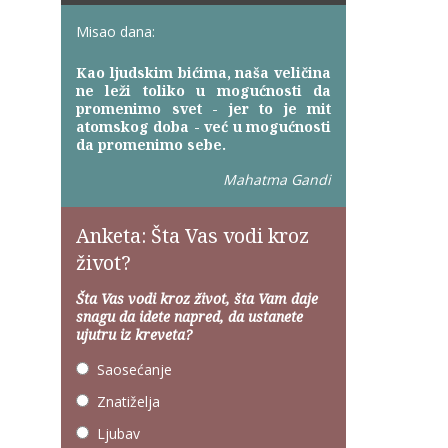
Misao dana:
Kao ljudskim bićima, naša veličina
ne leži toliko u mogućnosti da
promenimo svet - jer to je mit
atomskog doba - već u mogućnosti
da promenimo sebe.
Mahatma Gandi
Anketa: Šta Vas vodi kroz
život?
Šta Vas vodi kroz život, šta Vam daje
snagu da idete napred, da ustanete
ujutru iz kreveta?
Saosećanje
Znatiželja
Ljubav