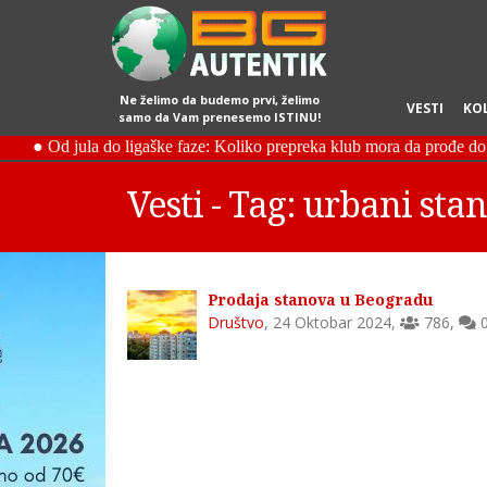
Ne želimo da budemo prvi, želimo
VESTI
KO
samo da Vam prenesemo ISTINU!
Vesti - Tag: urbani sta
Prodaja stanova u Beogradu
Društvo
,
24 Oktobar 2024
,
786
,