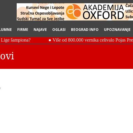
LUMNE
FIRME
NAJAVE
OGLASI
BEOGRAD INFO
UPOZNAVANJE
novi
0