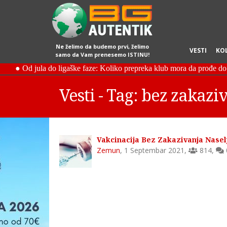
Ne želimo da budemo prvi, želimo
VESTI
KO
samo da Vam prenesemo ISTINU!
Vesti - Tag: bez zakazi
Vakcinacija Bez Zakazivanja Nasel
Zemun
,
1 Septembar 2021
,
814
,