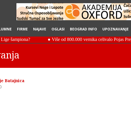
LUMNE
FIRME
NAJAVE
OGLASI
BEOGRAD INFO
UPOZNAVANJE
vanja
je Batajnica
0