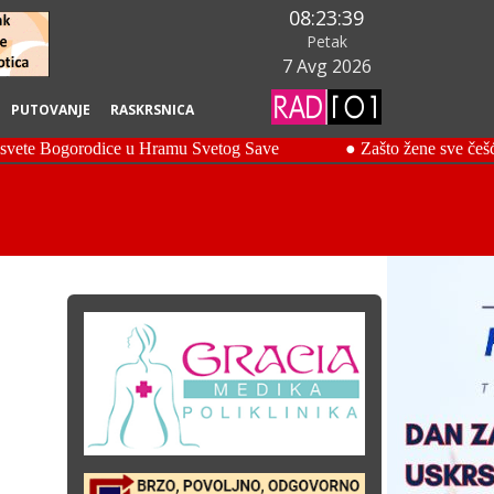
08:23:41
Petak
7 Avg 2026
PUTOVANJE
RASKRSNICA