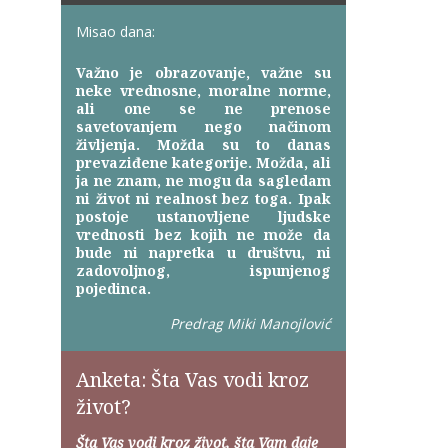
Misao dana:
Važno je obrazovanje, važne su
neke vrednosne, moralne norme,
ali one se ne prenose
savetovanjem nego načinom
življenja. Možda su to danas
prevaziđene kategorije. Možda, ali
ja ne znam, ne mogu da sagledam
ni život ni realnost bez toga. Ipak
postoje ustanovljene ljudske
vrednosti bez kojih ne može da
bude ni napretka u društvu, ni
zadovoljnog, ispunjenog
pojedinca.
Predrag Miki Manojlović
Anketa: Šta Vas vodi kroz
život?
Šta Vas vodi kroz život, šta Vam daje