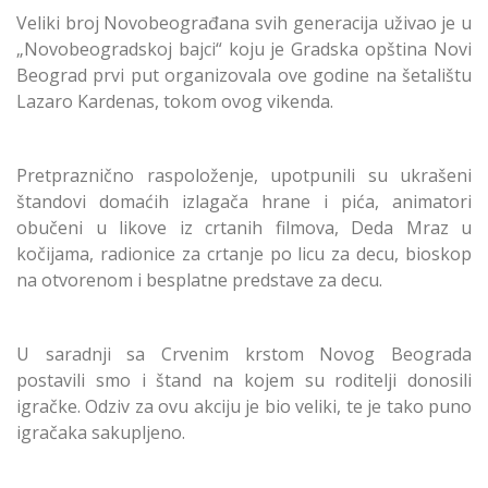
Veliki broj Novobeograđana svih generacija uživao je u
„Novobeogradskoj bajci“ koju je Gradska opština Novi
Beograd prvi put organizovala ove godine na šetalištu
Lazaro Kardenas, tokom ovog vikenda.
Pretpraznično raspoloženje, upotpunili su ukrašeni
štandovi domaćih izlagača hrane i pića, animatori
obučeni u likove iz crtanih filmova, Deda Mraz u
kočijama, radionice za crtanje po licu za decu, bioskop
na otvorenom i besplatne predstave za decu.
U saradnji sa Crvenim krstom Novog Beograda
postavili smo i štand na kojem su roditelji donosili
igračke. Odziv za ovu akciju je bio veliki, te je tako puno
igračaka sakupljeno.