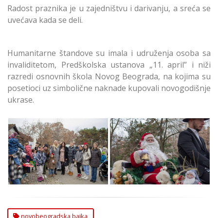
Radost praznika je u zajedništvu i darivanju, a sreća se
uvećava kada se deli.
Humanitarne štandove su imala i udruženja osoba sa
invaliditetom, Predškolska ustanova „11. april” i niži
razredi osnovnih škola Novog Beograda, na kojima su
posetioci uz simbolične naknade kupovali novogodišnje
ukrase.
Održana Prva
Održana Prva
Novobeogradska
Novobeogradska
bajka - Novi Beograd
bajka Novi Beograd
novobeogradska bajka