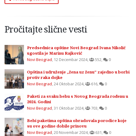
Pročitajte slične vesti
Predsednica opštine Novi Beograd Ivana Nikolić
ugostila je Marinu Rajković
Novi Beograd
,
12 Decembar 2024
,
552
,
0
Opština i udruženje „žena uz ženu” zajedno u borbi
protiv raka dojke
Novi Beograd
,
24 Oktobar 2024
,
616
,
0
Paketi za svaku bebu s Novog Beograda rođenu u
2024. Godini
Novi Beograd
,
31 Oktobar 2024
,
703
,
0
Bebi paketima opština obradovala porodice koje
su ove godine dobile prinovu
Novi Beograd
,
20 Novembar 2024
,
631
,
0