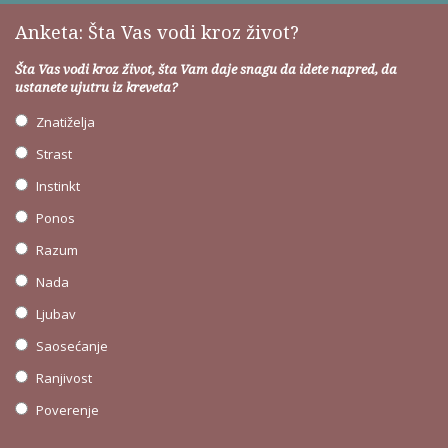
Anketa: Šta Vas vodi kroz život?
Šta Vas vodi kroz život, šta Vam daje snagu da idete napred, da
ustanete ujutru iz kreveta?
Znatiželja
Strast
Instinkt
Ponos
Razum
Nada
Ljubav
Saosećanje
Ranjivost
Poverenje