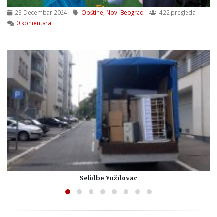
23 Decembar 2024
Opštine
,
Novi Beograd
422 pregleda
0 komentara
Selidbe Voždovac