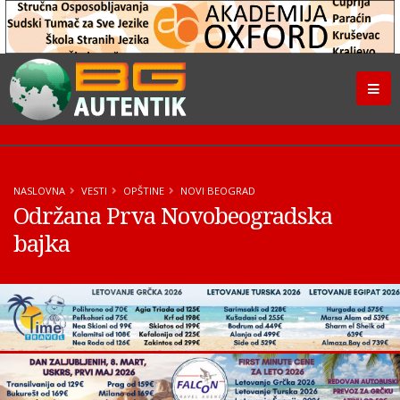
NASLOVNA
VESTI
OPŠTINE
NOVI BEOGRAD
Održana Prva Novobeogradska
bajka