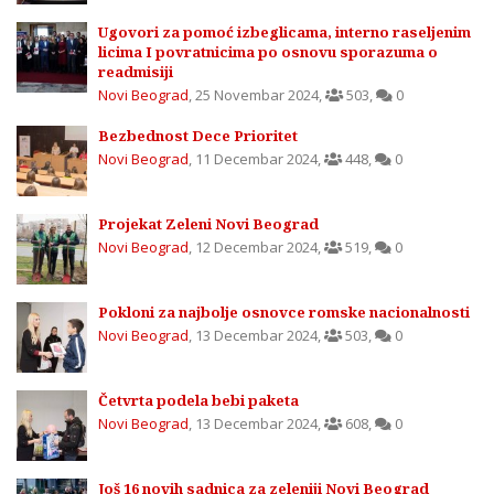
Ugovori za pomoć izbeglicama, interno raseljenim
licima I povratnicima po osnovu sporazuma o
readmisiji
Novi Beograd
,
25 Novembar 2024
,
503
,
0
Bezbednost Dece Prioritet
Novi Beograd
,
11 Decembar 2024
,
448
,
0
Projekat Zeleni Novi Beograd
Novi Beograd
,
12 Decembar 2024
,
519
,
0
Pokloni za najbolje osnovce romske nacionalnosti
Novi Beograd
,
13 Decembar 2024
,
503
,
0
Četvrta podela bebi paketa
Novi Beograd
,
13 Decembar 2024
,
608
,
0
Još 16 novih sadnica za zeleniji Novi Beograd