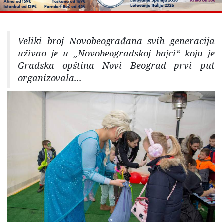
Veliki broj Novobeograđana svih generacija
uživao je u „Novobeogradskoj bajci“ koju je
Gradska opština Novi Beograd prvi put
organizovala...