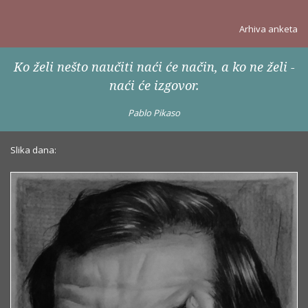
Arhiva anketa
Ko želi nešto naučiti naći će način, a ko ne želi -
naći će izgovor.
Pablo Pikaso
Slika dana: