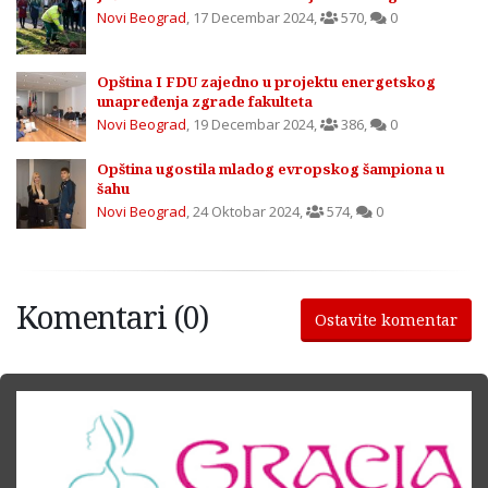
Novi Beograd
,
17 Decembar 2024
,
570
,
0
Opština I FDU zajedno u projektu energetskog
unapređenja zgrade fakulteta
Novi Beograd
,
19 Decembar 2024
,
386
,
0
Opština ugostila mladog evropskog šampiona u
šahu
Novi Beograd
,
24 Oktobar 2024
,
574
,
0
Komentari (0)
Ostavite komentar