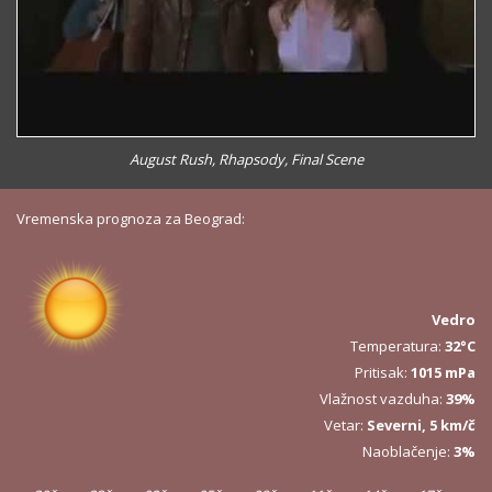
August Rush, Rhapsody, Final Scene
Vremenska prognoza za Beograd:
Vedro
Temperatura:
32°C
Pritisak:
1015 mPa
Vlažnost vazduha:
39%
Vetar:
Severni, 5 km/č
Naoblačenje:
3%