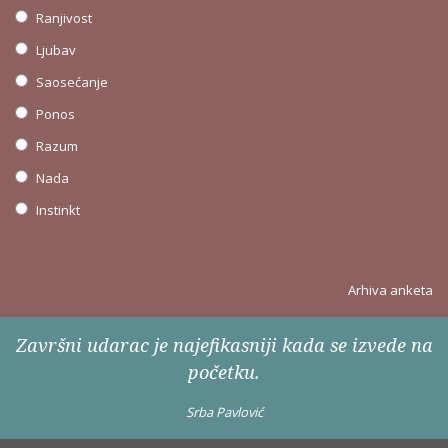
Ranjivost
Ljubav
Saosećanje
Ponos
Razum
Nada
Instinkt
Arhiva anketa
Završni udarac je najefikasniji kada se izvede na
početku.
Srba Pavlović