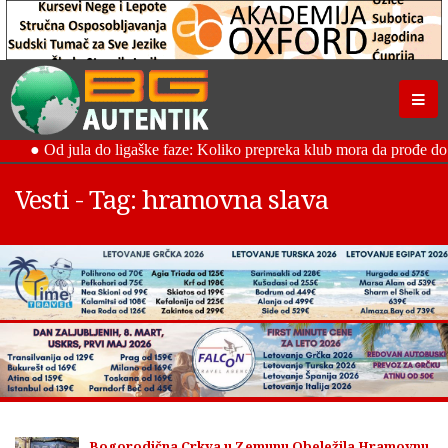
Vesti - Tag: hramovna slava
Bogorodična Crkva u Zemunu Obeležila Hramovnu