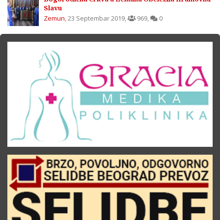
Slavu
Zemun
,
23 Septembar 2019
,
969
,
0