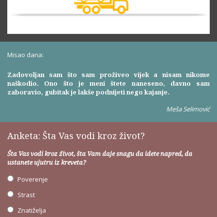
Misao dana:
Zadovoljan sam što sam proživeo vijek a nisam nikome
naškodio. Ono što je meni štete naneseno, davno sam
zaboravio, gubitak je lakše podnijeti nego kajanje.
Meša Selimović
Anketa: Šta Vas vodi kroz život?
Šta Vas vodi kroz život, šta Vam daje snagu da idete napred, da
ustanete ujutru iz kreveta?
Poverenje
Strast
Znatiželja