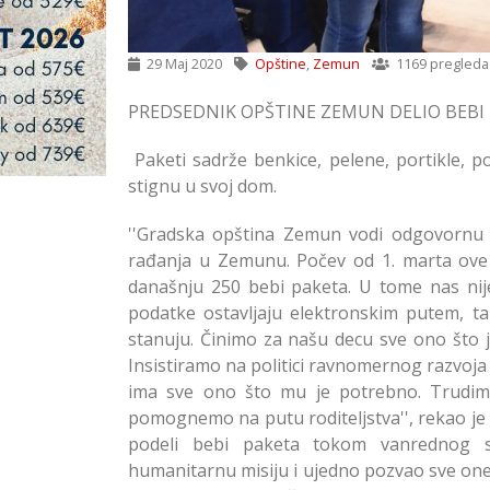
29 Maj 2020
Opštine
,
Zemun
1169 pregleda
PREDSEDNIK OPŠTINE ZEMUN DELIO BEBI
Paketi sadrže benkice, pelene, portikle, p
stignu u svoj dom.
''Gradska opština Zemun vodi odgovornu p
rađanja u Zemunu. Počev od 1. marta ove g
današnju 250 bebi paketa. U tome nas nij
podatke ostavljaju elektronskim putem, 
stanuju. Činimo za našu decu sve ono što j
Insistiramo na politici ravnomernog razvoja
ima sve ono što mu je potrebno. Trudim
pomognemo na putu roditeljstva'', rekao je M
podeli bebi paketa tokom vanrednog s
humanitarnu misiju i ujedno pozvao sve on