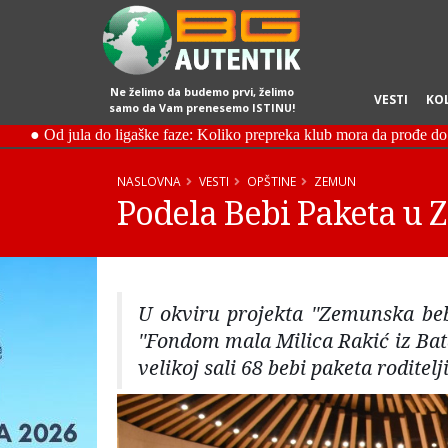
Ne želimo da budemo prvi, želimo
VESTI
KO
samo da Vam prenesemo ISTINU!
NASLOVNA
VESTI
OPŠTINE
ZEMUN
Podela Bebi Paketa u
U okviru projekta ''Zemunska beb
''Fondom mala Milica Rakić iz Bat
velikoj sali 68 bebi paketa rodit