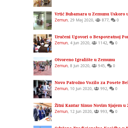
Vrtić Bubamara u Zemunu Uskoro 
Zemun
,
29 Maj 2020
,
877
,
0
Uručeni Ugovori o Bespovratnoj P
Zemun
,
4 Jun 2020
,
1142
,
0
Otvoreno Igralište u Zemunu
Zemun
,
8 Jun 2020
,
945
,
0
Novo Patrožno Vozilo za Posete 
Zemun
,
10 Jun 2020
,
992
,
0
Žitni Kantar Sinuo Novim Sjajem 
Zemun
,
12 Jun 2020
,
993
,
0