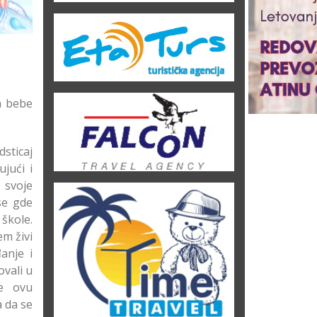
a bebe
sticaj
jući i
 svoje
se gde
škole.
em živi
anje i
ovali u
te ovu
 da se