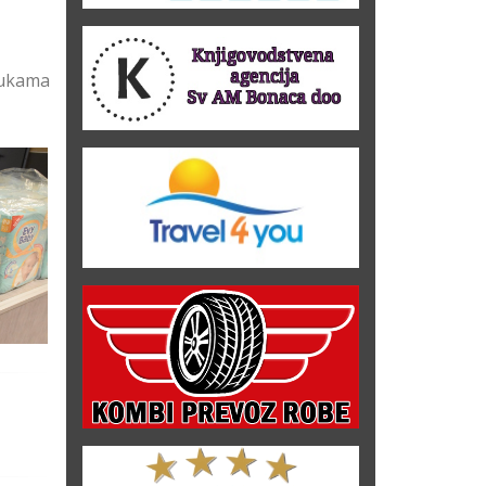
rukama
munu