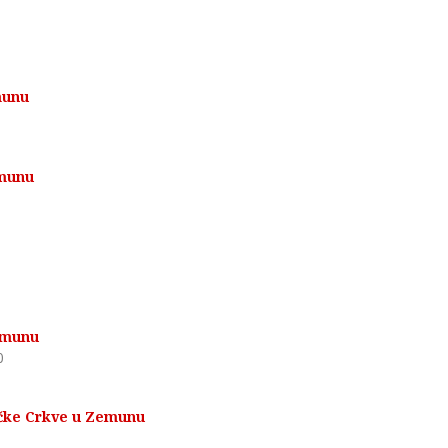
munu
emunu
0
Zemunu
0
ičke Crkve u Zemunu