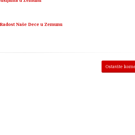
 Busijama u Zemunu
a Radost Naše Dece u Zemunu
Ostavite kom