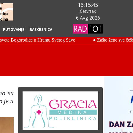
13:15:46
Četvrtak
6 Avg 2026
PUTOVANJE
RASKRSNICA
no sa
 je u