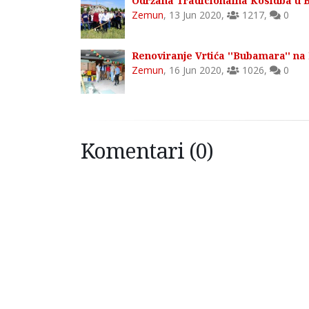
Održana Tradicionalna Kosidba u
Zemun
,
13 Jun 2020
,
1217
,
0
Renoviranje Vrtića ''Bubamara'' n
Zemun
,
16 Jun 2020
,
1026
,
0
Komentari (0)