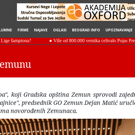
LUMNE
FIRME
NAJAVE
OGLASI
BEOGRAD INFO
UPOZNAVANJE
 Zemunu
a'', koji Gradska opština Zemun sprovodi zajed
ajnice'', predsednik GO Zemun Dejan Matić uručio
eljima novorođenih Zemunaca.