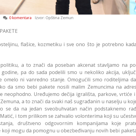
0 komentara
Izvor: Opština Zemun
 PAKETE
osteljinu, flašice, kozmetiku i sve ono što je potrebno kad
olitiku, a to znači da poseban akcenat stavljamo na pod
odine, pa do sada podelili smo u nekoliko akcija, uključu
e omelo ni vanredno stanje. Omogućili smo roditeljima da
tako da smo bebi pakete nosili malim Zemuncima na adre
e neophodno. Uređujemo dečija igrališta, parkove, vrtiće i 
 Zemuna, a to znači da svaki naš sugrađanin u naselju u koj
o se da na jedan sveobuhvatan način podstaknemo rađ
atić, i tom prilikom se zahvalio volonterima koji su učestv
tanja, društveno odgovornim kompanijama koje pra
e koji mogu da pomognu u obezbeđivanju novih bebi paketa