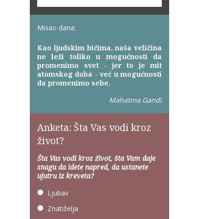
Misao dana:
Kao ljudskim bićima, naša veličina
ne leži toliko u mogućnosti da
promenimo svet - jer to je mit
atomskog doba - već u mogućnosti
da promenimo sebe.
Mahatma Gandi
Anketa: Šta Vas vodi kroz
život?
Šta Vas vodi kroz život, šta Vam daje
snagu da idete napred, da ustanete
ujutru iz kreveta?
Ljubav
Znatiželja