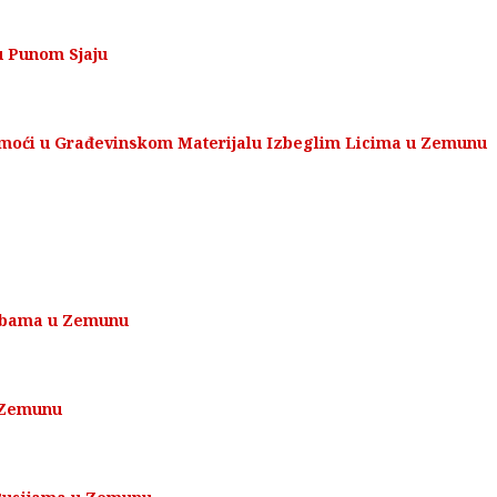
u Punom Sjaju
omoći u Građevinskom Materijalu Izbeglim Licima u Zemunu
Bebama u Zemunu
u Zemunu