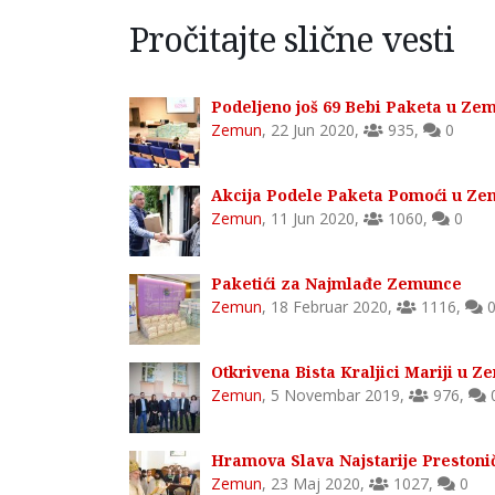
Pročitajte slične vesti
Podeljeno još 69 Bebi Paketa u Ze
Zemun
,
22 Jun 2020
,
935
,
0
Akcija Podele Paketa Pomoći u Z
Zemun
,
11 Jun 2020
,
1060
,
0
Paketići za Najmlađe Zemunce
Zemun
,
18 Februar 2020
,
1116
,
Otkrivena Bista Kraljici Mariji u 
Zemun
,
5 Novembar 2019
,
976
,
Hramova Slava Najstarije Preston
Zemun
,
23 Maj 2020
,
1027
,
0