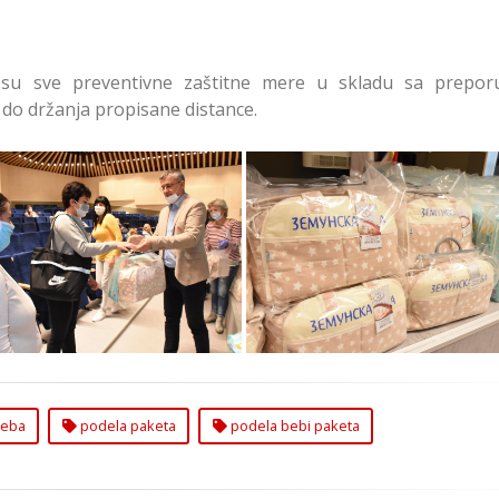
su sve preventivne zaštitne mere u skladu sa prepo
 do držanja propisane distance.
la Bebi Paketa u Zemunu
Podela Bebi Paketa u Ze
eba
podela paketa
podela bebi paketa