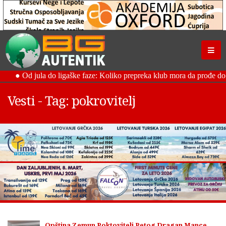
Vesti - Tag: pokrovitelj
Opština Zemun Poktovitelj Petog Dragan Mance