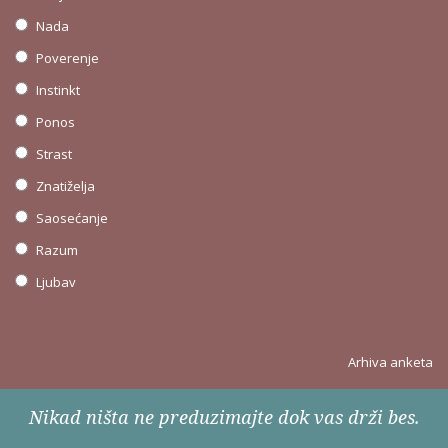
Nada
Poverenje
Instinkt
Ponos
Strast
Znatiželja
Saosećanje
Razum
Ljubav
Arhiva anketa
Nikad ništa ne preduzimajte dok vas drži bes.