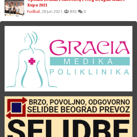
Kupa 2021
Fudbal
,
28 Jun 2021
,
830
,
0