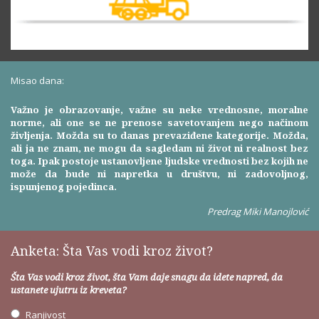
Misao dana:
Važno je obrazovanje, važne su neke vrednosne, moralne
norme, ali one se ne prenose savetovanjem nego načinom
življenja. Možda su to danas prevaziđene kategorije. Možda,
ali ja ne znam, ne mogu da sagledam ni život ni realnost bez
toga. Ipak postoje ustanovljene ljudske vrednosti bez kojih ne
može da bude ni napretka u društvu, ni zadovoljnog,
ispunjenog pojedinca.
Predrag Miki Manojlović
Anketa: Šta Vas vodi kroz život?
Šta Vas vodi kroz život, šta Vam daje snagu da idete napred, da
ustanete ujutru iz kreveta?
Ranjivost