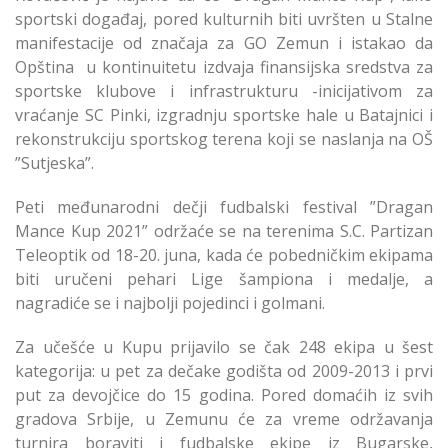
sportski događaj, pored kulturnih biti uvršten u Stalne
manifestacije od značaja za GO Zemun i istakao da
Opština u kontinuitetu izdvaja finansijska sredstva za
sportske klubove i infrastrukturu -inicijativom za
vraćanje SC Pinki, izgradnju sportske hale u Batajnici i
rekonstrukciju sportskog terena koji se naslanja na OŠ
”Sutjeska”.
Peti međunarodni dečji fudbalski festival ”Dragan
Mance Kup 2021” održaće se na terenima S.C. Partizan
Teleoptik od 18-20. juna, kada će pobedničkim ekipama
biti uručeni pehari Lige šampiona i medalje, a
nagradiće se i najbolji pojedinci i golmani.
Za učešće u Kupu prijavilo se čak 248 ekipa u šest
kategorija: u pet za dečake godišta od 2009-2013 i prvi
put za devojčice do 15 godina. Pored domaćih iz svih
gradova Srbije, u Zemunu će za vreme održavanja
turnira boraviti i fudbalske ekipe iz Bugarske,