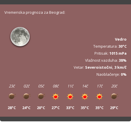
Vremenska prognoza za Beograd:
Vedro
Temperatura:
30°C
Pritisak:
1015 mPa
Vlažnost vazduha:
38%
Vetar:
Severoistočni, 3 km/č
Naoblačenje:
0%
23č
02č
05č
08č
11č
14č
17č
20č
28°C
24°C
20°C
27°C
33°C
35°C
35°C
29°C
23č
02č
05č
08č
11č
14č
17č
20č