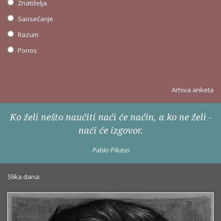
Znatiželja
Saosećanje
Razum
Ponos
Arhiva anketa
Ko želi nešto naučiti naći će način, a ko ne želi -
naći će izgovor.
Pablo Pikaso
Slika dana: