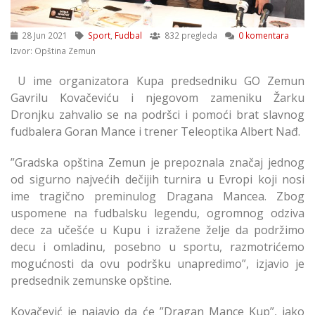
28 Jun 2021
Sport
,
Fudbal
832 pregleda
0 komentara
Izvor: Opština Zemun
U ime organizatora Kupa predsedniku GO Zemun
Gavrilu Kovačeviću i njegovom zameniku Žarku
Dronjku zahvalio se na podršci i pomoći brat slavnog
fudbalera Goran Mance i trener Teleoptika Albert Nađ.
”Gradska opština Zemun je prepoznala značaj jednog
od sigurno najvećih dečijih turnira u Evropi koji nosi
ime tragično preminulog Dragana Mancea. Zbog
uspomene na fudbalsku legendu, ogromnog odziva
dece za učešće u Kupu i izražene želje da podržimo
decu i omladinu, posebno u sportu, razmotrićemo
mogućnosti da ovu podršku unapredimo”, izjavio je
predsednik zemunske opštine.
Kovačević je najavio da će ”Dragan Mance Kup”, iako