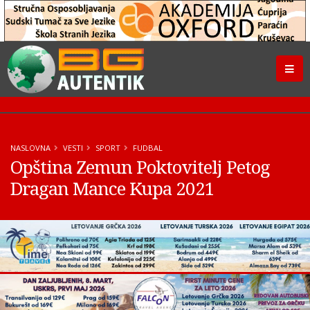
NASLOVNA
VESTI
SPORT
FUDBAL
Opština Zemun Poktovitelj Petog
Dragan Mance Kupa 2021