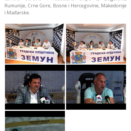
Rumunije, Crne Gore, Bosne i Hercegovine, Makedonije
i Mađarske.
Opština Zemun
Poktovitelj Petog
Poktovitelj Petog
Dragan Mance Kupa
Dragan Mance Kupa
2021 je Opština
2021
Zemun
Opština Zemun
Opština Zemun
Poktovitelj Petog
Poktovitelj Petog
Dragan Mance Kupa
Dragan Mance Kupa
2021
2021
Opština Zemun
Poktovitelj Petog