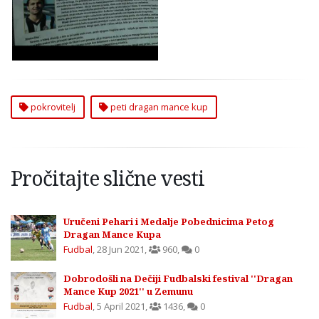
Dragan Mance Kupa
2021
pokrovitelj
peti dragan mance kup
Pročitajte slične vesti
Uručeni Pehari i Medalje Pobednicima Petog
Dragan Mance Kupa
Fudbal
,
28 Jun 2021
,
960
,
0
Dobrodošli na Dečiji Fudbalski festival ''Dragan
Mance Kup 2021'' u Zemunu
Fudbal
,
5 April 2021
,
1436
,
0