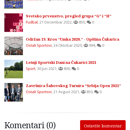
Svetsko prvenstvo, pregled grupa “G” i “H”
Fudbal
,
21 Decembar 2022
,
850
,
0
Održan 19. Kros “Umka 2020.” - Opština Čukarica
Ostali Sportovi
,
24 Oktobar 2020
,
994
,
0
Letnji Sportski Dani na Čukarici 2021
Sport
,
30 Jun 2021
,
800
,
0
Završnica Šahovskog Turnira “Srbija Open 2021”
Ostali Sportovi
,
21 Avgust 2021
,
850
,
0
Komentari (0)
Ostavite komentar