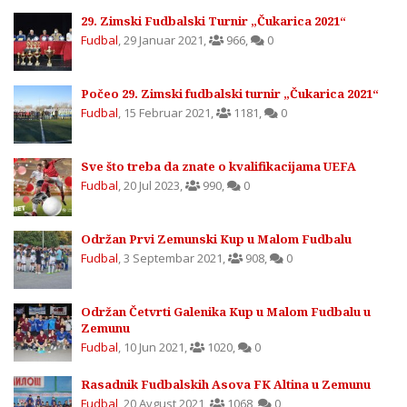
29. Zimski Fudbalski Turnir „Čukarica 2021“
Fudbal
,
29 Januar 2021
,
966
,
0
Počeo 29. Zimski fudbalski turnir „Čukarica 2021“
Fudbal
,
15 Februar 2021
,
1181
,
0
Sve što treba da znate o kvalifikacijama UEFA
Fudbal
,
20 Jul 2023
,
990
,
0
Održan Prvi Zemunski Kup u Malom Fudbalu
Fudbal
,
3 Septembar 2021
,
908
,
0
Održan Četvrti Galenika Kup u Malom Fudbalu u
Zemunu
Fudbal
,
10 Jun 2021
,
1020
,
0
Rasadnik Fudbalskih Asova FK Altina u Zemunu
Fudbal
,
20 Avgust 2021
,
1068
,
0