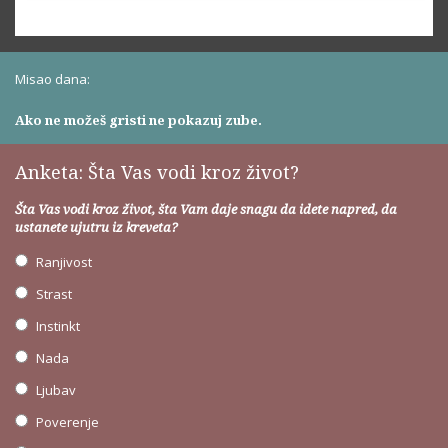
Misao dana:
Ako ne možeš gristi ne pokazuj zube.
Anketa: Šta Vas vodi kroz život?
Šta Vas vodi kroz život, šta Vam daje snagu da idete napred, da
ustanete ujutru iz kreveta?
Ranjivost
Strast
Instinkt
Nada
Ljubav
Poverenje