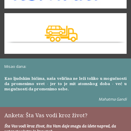
Misao dana:
Kao ljudskim bićima, naša veličina ne leži toliko u mogućnosti
da promenimo svet - jer to je mit atomskog doba - već u
mogućnosti da promenimo sebe.
Mahatma Gandi
Anketa: Šta Vas vodi kroz život?
Šta Vas vodi kroz život, šta Vam daje snagu da idete napred, da