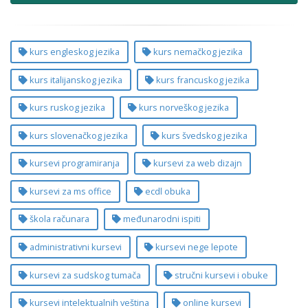
kurs engleskog jezika
kurs nemačkog jezika
kurs italijanskog jezika
kurs francuskog jezika
kurs ruskog jezika
kurs norveškog jezika
kurs slovenačkog jezika
kurs švedskog jezika
kursevi programiranja
kursevi za web dizajn
kursevi za ms office
ecdl obuka
škola računara
međunarodni ispiti
administrativni kursevi
kursevi nege lepote
kursevi za sudskog tumača
stručni kursevi i obuke
kursevi intelektualnih veština
online kursevi