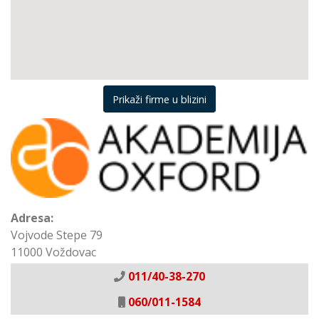
Prikaži firme u blizini
Adresa:
Vojvode Stepe 79
11000 Voždovac
011/40-38-270
060/011-1584