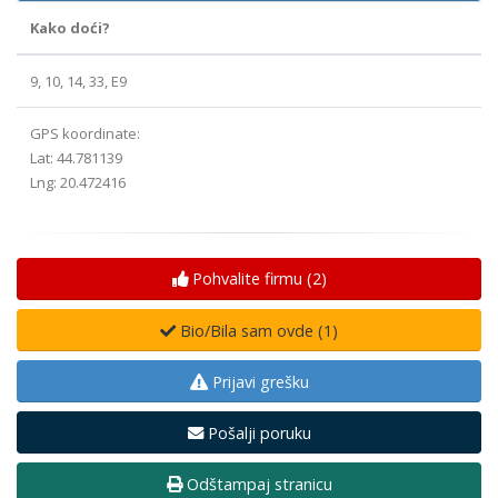
Kako doći?
9, 10, 14, 33, E9
GPS koordinate:
Lat: 44.781139
Lng: 20.472416
Pohvalite firmu (
2
)
Bio/Bila sam ovde (
1
)
Prijavi grešku
Pošalji poruku
Odštampaj stranicu