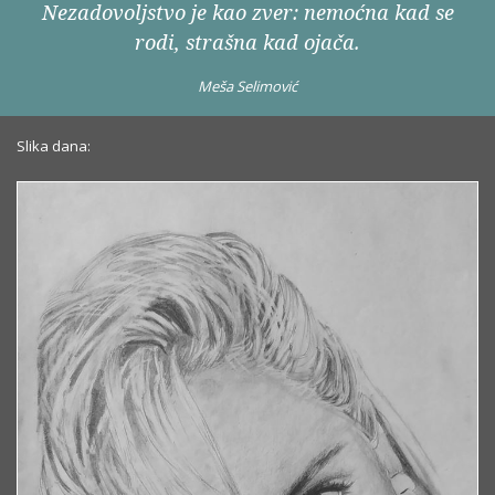
Nezadovoljstvo je kao zver: nemoćna kad se
rodi, strašna kad ojača.
Meša Selimović
Slika dana: