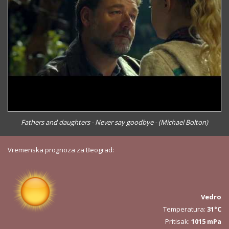
Fathers and daughters - Never say goodbye - (Michael Bolton)
Vremenska prognoza za Beograd:
Vedro
Temperatura:
31°C
Pritisak:
1015 mPa