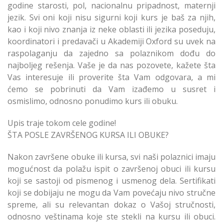
godine starosti, pol, nacionalnu pripadnost, maternji
jezik. Svi oni koji nisu sigurni koji kurs je baš za njih,
kao i koji nivo znanja iz neke oblasti ili jezika poseduju,
koordinatori i predavači u Akademiji Oxford su uvek na
raspolaganju da zajedno sa polaznikom dođu do
najboljeg rešenja. Vaše je da nas pozovete, kažete šta
Vas interesuje ili proverite šta Vam odgovara, a mi
ćemo se pobrinuti da Vam izađemo u susret i
osmislimo, odnosno ponudimo kurs ili obuku.
Upis traje tokom cele godine!
ŠTA POSLE ZAVRŠENOG KURSA ILI OBUKE?
Nakon završene obuke ili kursa, svi naši polaznici imaju
mogućnost da polažu ispit o završenoj obuci ili kursu
koji se sastoji od pismenog i usmenog dela. Sertifikati
koji se dobijaju ne mogu da Vam povećaju nivo stručne
spreme, ali su relevantan dokaz o Vašoj stručnosti,
odnosno veštinama koje ste stekli na kursu ili obuci.