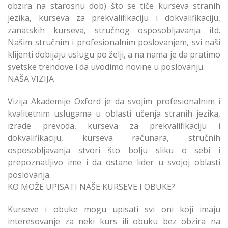
obzira na starosnu dob) što se tiče kurseva stranih
jezika, kurseva za prekvalifikaciju i dokvalifikaciju,
zanatskih kurseva, stručnog osposobljavanja itd.
Našim stručnim i profesionalnim poslovanjem, svi naši
klijenti dobijaju uslugu po želji, a na nama je da pratimo
svetske trendove i da uvodimo novine u poslovanju.
NAŠA VIZIJA
Vizija Akademije Oxford je da svojim profesionalnim i
kvalitetnim uslugama u oblasti učenja stranih jezika,
izrade prevoda, kurseva za prekvalifikaciju i
dokvalifikaciju, kurseva računara, stručnih
osposobljavanja stvori što bolju sliku o sebi i
prepoznatljivo ime i da ostane lider u svojoj oblasti
poslovanja.
KO MOŽE UPISATI NAŠE KURSEVE I OBUKE?
Kurseve i obuke mogu upisati svi oni koji imaju
interesovanje za neki kurs ili obuku bez obzira na