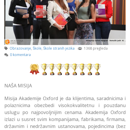
Obrazovanje
,
Škole
,
Škole stranih jezika
1368 pregleda
0 komentara
NAŠA MISIJA
Misija Akademije Oxford je da klijentima, saradnicima i
polaznicima obezbedi visokokvalitetnu i pouzdanu
uslugu po najpovoljnijim cenama. Akademija Oxford
izlazi u susret svim kompanijama, fabrikama, firmama,
državnim i nedržavnim ustanovama, pojedincima (bez