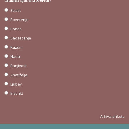
ustanete ujutru iz kreveta?
Strast
Poverenje
Ponos
Saosećanje
Razum
Nada
Ranjivost
Znatiželja
Ljubav
Instinkt
Arhiva anketa