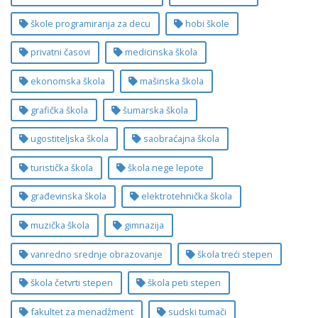
škole programiranja za decu
hobi škole
privatni časovi
medicinska škola
ekonomska škola
mašinska škola
grafička škola
šumarska škola
ugostiteljska škola
saobraćajna škola
turistička škola
škola nege lepote
građevinska škola
elektrotehnička škola
muzička škola
gimnazija
vanredno srednje obrazovanje
škola treći stepen
škola četvrti stepen
škola peti stepen
fakultet za menadžment
sudski tumači