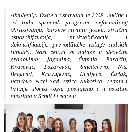
Akademija Oxford osnovana je 2008. godine i
od tada sprovodi programe neformalnog
obrazovanja, kurseve stranih jezika, stručna
osposobljavanja, prekvalifikacije i
dokvalifikacije, prevodilačke usluge sudskih
tumača. Naši centri se nalaze u sledećim
gradovima: Jagodina, Ćuprija, Paraćin,
Kruševac, Požarevac, Smederevo, Niš,
Beograd, Kragujevac, Kraljevo, Čačak,
Pančevo, Novi Sad, Uzice, Subotica, Zemun i
Vranje. Pored toga, poslujemo i u ostalim
mestima u Srbiji i regionu