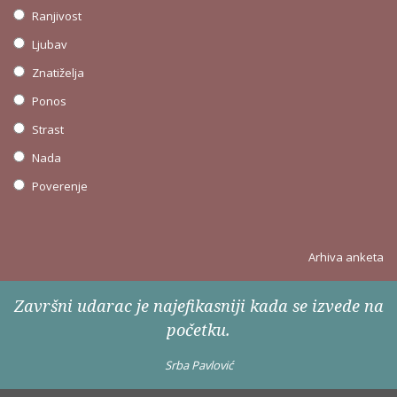
Ranjivost
Ljubav
Znatiželja
Ponos
Strast
Nada
Poverenje
Arhiva anketa
Završni udarac je najefikasniji kada se izvede na
početku.
Srba Pavlović