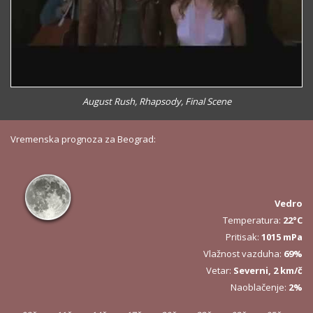
August Rush, Rhapsody, Final Scene
Vremenska prognoza za Beograd:
Vedro
Temperatura:
22°C
Pritisak:
1015 mPa
Vlažnost vazduha:
69%
Vetar:
Severni, 2 km/č
Naoblačenje:
2%