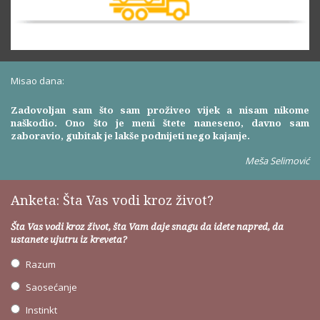
Misao dana:
Zadovoljan sam što sam proživeo vijek a nisam nikome
naškodio. Ono što je meni štete naneseno, davno sam
zaboravio, gubitak je lakše podnijeti nego kajanje.
Meša Selimović
Anketa: Šta Vas vodi kroz život?
Šta Vas vodi kroz život, šta Vam daje snagu da idete napred, da
ustanete ujutru iz kreveta?
Razum
Saosećanje
Instinkt