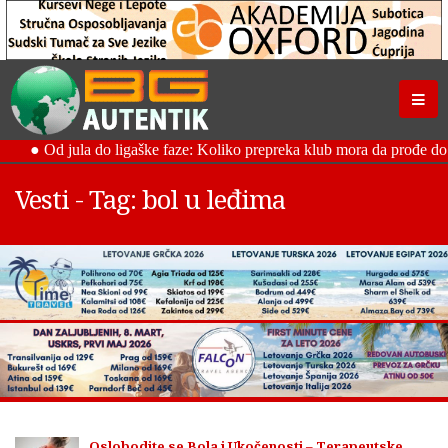
Vesti - Tag: bol u leđima
Oslobodite se Bola i Ukočenosti – Terapeutske