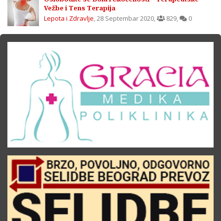
Vežbe i Tens Terapija
Lepota i Zdravlje
,
28 Septembar 2020
,
829
,
0