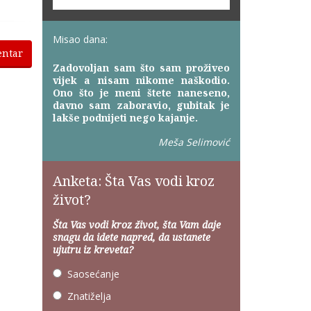
Misao dana:
entar
Zadovoljan sam što sam proživeo
vijek a nisam nikome naškodio.
Ono što je meni štete naneseno,
davno sam zaboravio, gubitak je
lakše podnijeti nego kajanje.
Meša Selimović
Anketa: Šta Vas vodi kroz
život?
Šta Vas vodi kroz život, šta Vam daje
snagu da idete napred, da ustanete
ujutru iz kreveta?
Saosećanje
Znatiželja