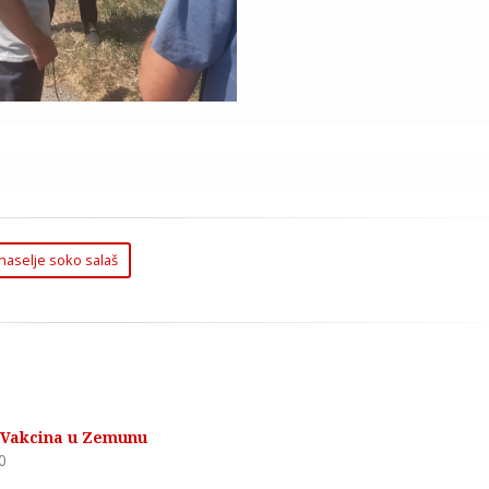
naselje soko salaš
e Vakcina u Zemunu
0