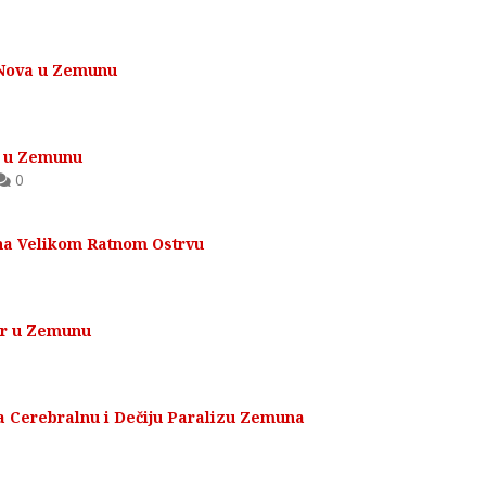
. Nova u Zemunu
c u Zemunu
0
na Velikom Ratnom Ostrvu
kar u Zemunu
za Cerebralnu i Dečiju Paralizu Zemuna