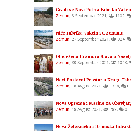
Gradi se Novi Put za Fabriku Vakc
Zemun
,
3 Septembar 2021
,
1102
,
Niče Fabrika Vakcina u Zemunu
Zemun
,
27 Septembar 2021
,
924
,
Obeležena Hramova Slava u Nasel
Zemun
,
30 Septembar 2021
,
1048
,
Novi Poslovni Prostor u Krugu Fa
Zemun
,
18 Avgust 2021
,
1338
,
0
Nova Oprema i Mašine za Obavljanj
Zemun
,
18 Avgust 2021
,
789
,
0
Nova Železnička i Drumska Infras