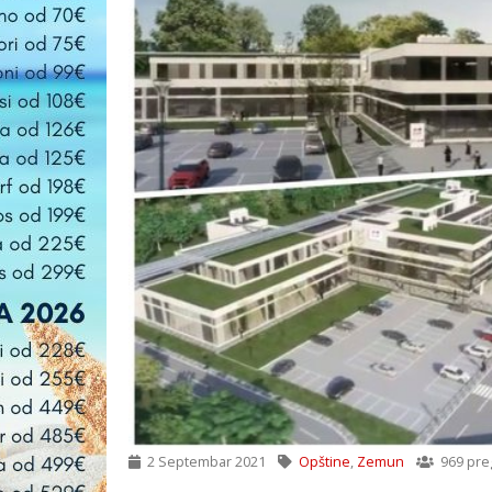
2 Septembar 2021
Opštine
,
Zemun
969 pre