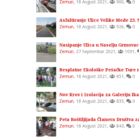
Zemun
,
18 Avgust 2021
,
900
,
0
Asfaltiranje Ulice Velike Međe 23
Zemun
,
18 Avgust 2021
,
926
,
0
Nasipanje Ulica u Naselju Grmova
Zemun
,
27 Septembar 2021
,
1091
,
Besplatne Ekološke Pešačke Ture 
Zemun
,
18 Avgust 2021
,
851
,
0
Nov Krov i Izolacija za Galeriju I
Zemun
,
18 Avgust 2021
,
835
,
0
Peta Roštiljijada Članova Društva 
Zemun
,
18 Avgust 2021
,
843
,
0