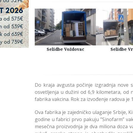
Kuća Beograd
Selidbe Voždovac
Selidbe V
Do kraja avgusta počinje izgradnja nove s
osvetljenja u dužini od 6,9 kilometara, od
fabrika vakcina. Rok za izvođenje radova je 1
Ova fabrika je zajedničko ulaganje Srbije, K
godine u fabrici prvo pakuju ”Sinofarm” va
mesečna proizvodnja je dva miliona doza va