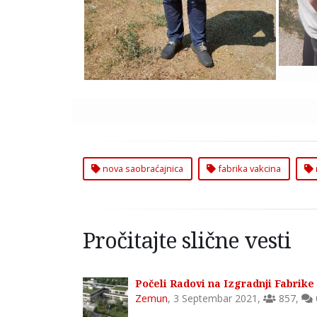
nova saobraćajnica
fabrika vakcina
Pročitajte slične vesti
Počeli Radovi na Izgradnji Fabrik
Zemun
,
3 Septembar 2021
,
857
,