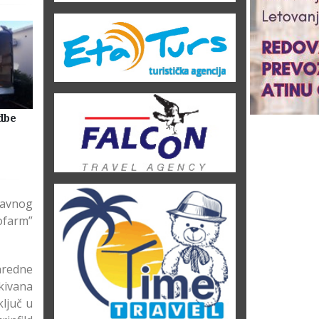
dbe
Selidbe Firme Beograd
Skladištenje Stvari Beogr
Magacin Lagerovanje
javnog
ofarm”
naredne
kivana
ljuč u