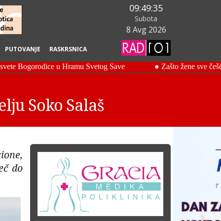
09:49:36
Subota
8 Avg 2026
PUTOVANJE
RASKRSNICA
lju Soko Salaš
ione,
eč do