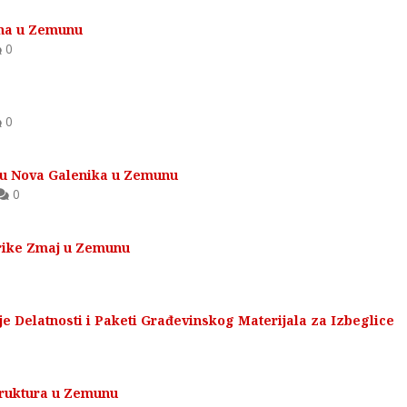
ina u Zemunu
0
0
ju Nova Galenika u Zemunu
0
brike Zmaj u Zemunu
e Delatnosti i Paketi Građevinskog Materijala za Izbeglice
truktura u Zemunu