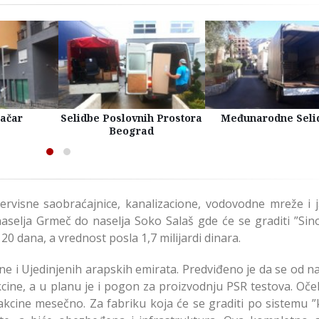
račar
Selidbe Poslovnih Prostora
Međunarodne Seli
Beograd
ervisne saobraćajnice, kanalizacione, vodovodne mreže i 
 naselja Grmeč do naselja Soko Salaš gde će se graditi ”Sin
20 dana, a vrednost posla 1,7 milijardi dinara.
ine i Ujedinjenih arapskih emirata. Predviđeno je da se od 
kcine, a u planu je i pogon za proizvodnju PSR testova. Oče
kcine mesečno. Za fabriku koja će se graditi po sistemu ”k