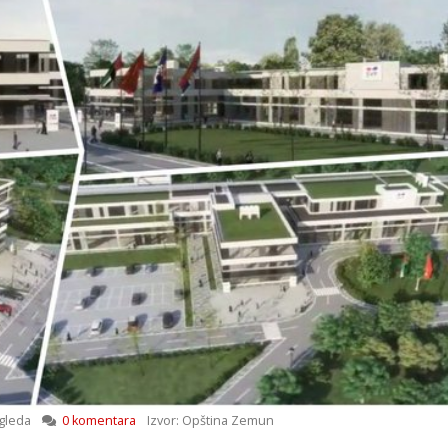
gleda
0 komentara
Izvor: Opština Zemun