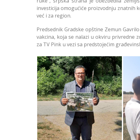
ruke”, srpska strana je obezbedila zemlji
investicija omogućiće proizvodnju znatnih ko
već i za region.
Predsednik Gradske opštine Zemun Gavrilo K
vakcina, koja se nalazi u okviru privredne z
za TV Pink u vezi sa predstojećim građevin
N
Uskoro Nova Saobraćajnica
Fab
do Fabrike Vakcine u Naselju
Soko Salaš