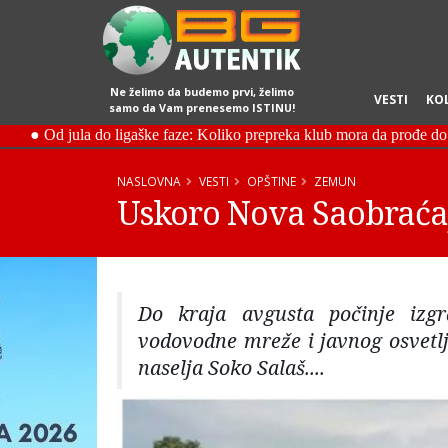
Ne želimo da budemo prvi, želimo
VESTI
KO
samo da Vam prenesemo ISTINU!
NASLOVNA
VESTI
OPŠTINE
ZEMUN
Uskoro Nova Saobraćaj
Do kraja avgusta počinje izgra
vodovodne mreže i javnog osvetlj
naselja Soko Salaš....