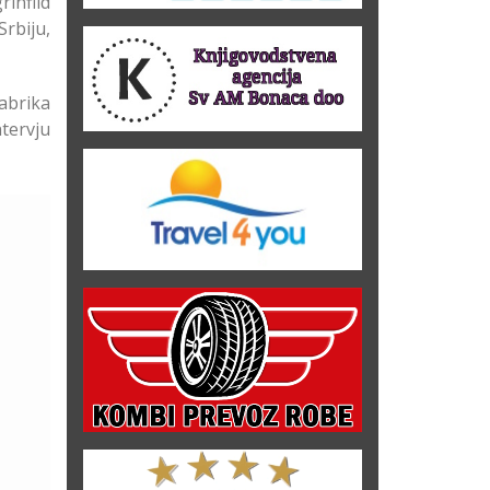
infild
Srbiju,
abrika
ntervju