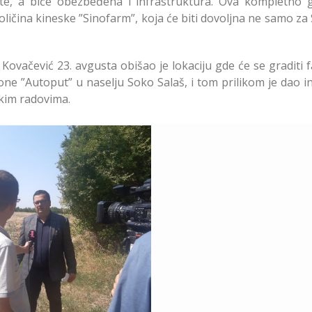
šte, a biće obezbeđena i infrastruktura. Ova kompletno gr
ličina kineske ”Sinofarm”, koja će biti dovoljna ne samo za 
ovačević 23. avgusta obišao je lokaciju gde će se graditi f
one ”Autoput” u naselju Soko Salaš, i tom prilikom je dao i
skim radovima.
ova Saobraćajnica do
rike Vakcine u Naselju
Soko Salaš