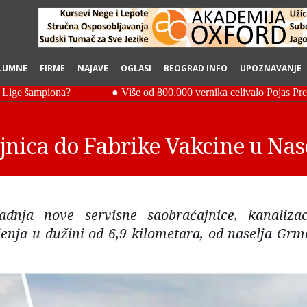
LUMNE
FIRME
NAJAVE
OGLASI
BEOGRAD INFO
UPOZNAVANJE
nica do Fabrike Vakcine u Nase
dnja nove servisne saobraćajnice, kanalizac
enja u dužini od 6,9 kilometara, od naselja Grm