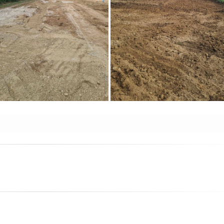
i se Novi Put za Fabriku
Gradi se Novi Put za Fab
Vakcina Zemun
Vakcina