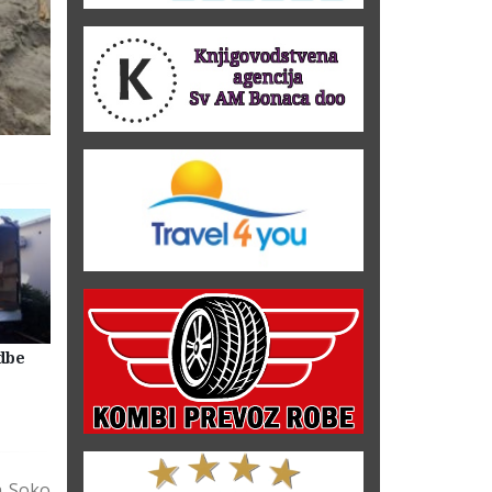
dbe
Selidbe Firme Beograd
Skladištenje Stvari Beogr
Magacin Lagerovanje
a Soko