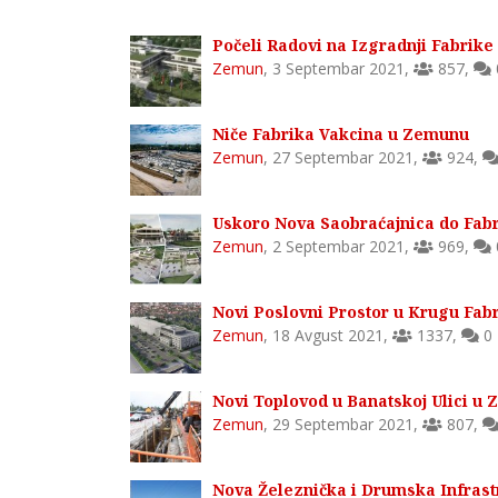
Počeli Radovi na Izgradnji Fabrik
Zemun
,
3 Septembar 2021
,
857
,
Niče Fabrika Vakcina u Zemunu
Zemun
,
27 Septembar 2021
,
924
,
Uskoro Nova Saobraćajnica do Fabr
Zemun
,
2 Septembar 2021
,
969
,
Novi Poslovni Prostor u Krugu Fa
Zemun
,
18 Avgust 2021
,
1337
,
0
Novi Toplovod u Banatskoj Ulici u
Zemun
,
29 Septembar 2021
,
807
,
Nova Železnička i Drumska Infras