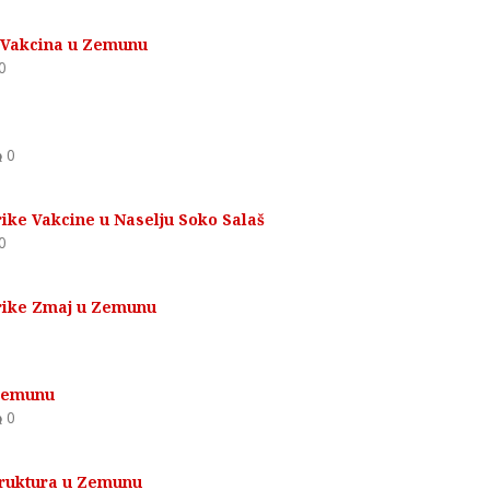
e Vakcina u Zemunu
0
0
ike Vakcine u Naselju Soko Salaš
0
brike Zmaj u Zemunu
 Zemunu
0
truktura u Zemunu