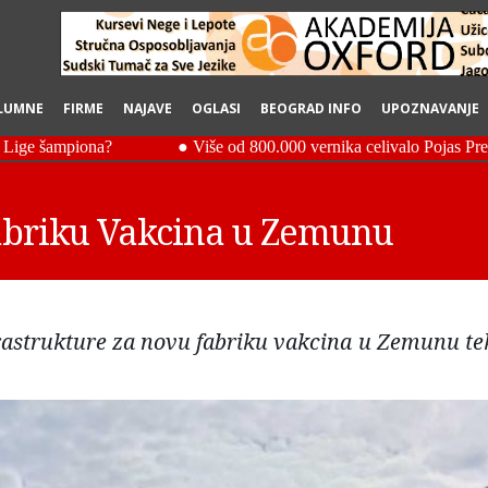
LUMNE
FIRME
NAJAVE
OGLASI
BEOGRAD INFO
UPOZNAVANJE
Fabriku Vakcina u Zemunu
frastrukture za novu fabriku vakcina u Zemunu te