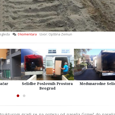
egleda
0 komentara
Izvor: Opština Zemun
račar
Selidbe Poslovnih Prostora
Međunarodne Seli
Beograd
rukturom gradi se na potezu od naselja Grmeč do naselj