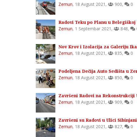
Zemun
,
18 Avgust 2021
,
900
,
0
Radovi Teku po Planu u Belegiškoj
Zemun
,
1 Septembar 2021
,
848
,
Nov Krov i Izolacija za Galeriju I
Zemun
,
18 Avgust 2021
,
835
,
0
Podeljena Dečija Auto Sedišta u Z
Zemun
,
18 Avgust 2021
,
850
,
0
Završeni Radovi na Rekonstrukciji
Zemun
,
18 Avgust 2021
,
909
,
0
Završeni su Radovi u Ulici Sibinja
Zemun
,
18 Avgust 2021
,
827
,
0