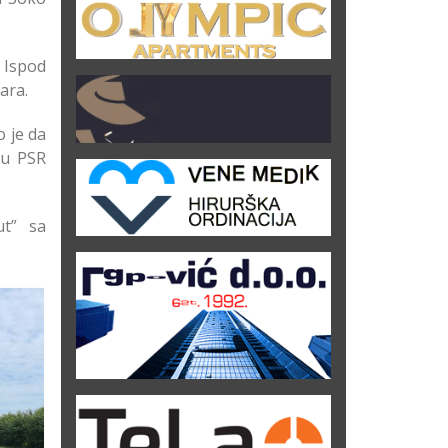
 Ispod
ara.
o je da
ju PSR
ut” sa