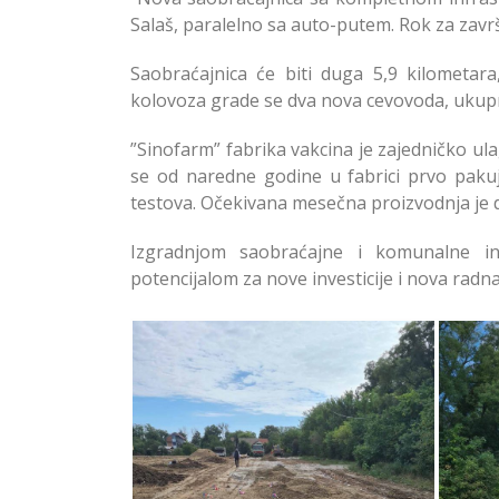
Salaš, paralelno sa auto-putem. Rok za zavr
Saobraćajnica će biti duga 5,9 kilometar
kolovoza grade se dva nova cevovoda, ukupne
”Sinofarm” fabrika vakcina je zajedničko ula
se od naredne godine u fabrici prvo paku
testova. Očekivana mesečna proizvodnja je 
Izgradnjom saobraćajne i komunalne in
potencijalom za nove investicije i nova radn