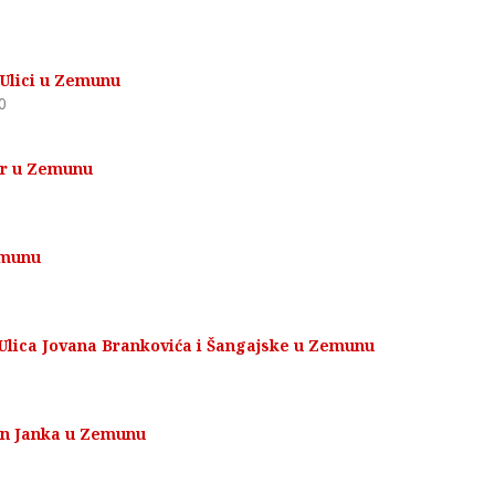
 Ulici u Zemunu
0
kar u Zemunu
emunu
 Ulica Jovana Brankovića i Šangajske u Zemunu
nin Janka u Zemunu