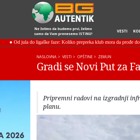
Ne želimo da budemo prvi, želimo
VESTI
KO
samo da Vam prenesemo ISTINU!
NASLOVNA
VESTI
OPŠTINE
ZEMUN
Gradi se Novi Put za 
Pripremni radovi na izgradnji in
planu.