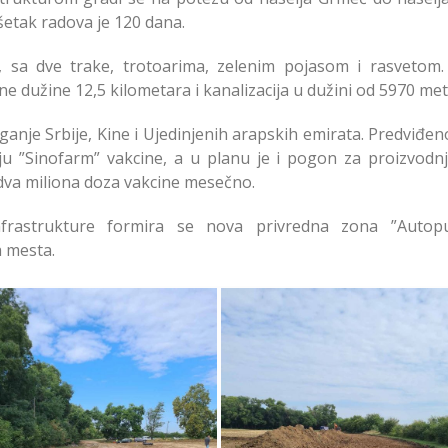
šetak radova je 120 dana.
a, sa dve trake, trotoarima, zelenim pojasom i rasvetom.
 dužine 12,5 kilometara i kanalizacija u dužini od 5970 met
ganje Srbije, Kine i Ujedinjenih arapskih emirata. Predviđen
ju ”Sinofarm” vakcine, a u planu je i pogon za proizvodn
dva miliona doza vakcine mesečno.
frastrukture formira se nova privredna zona ”Autop
a mesta.