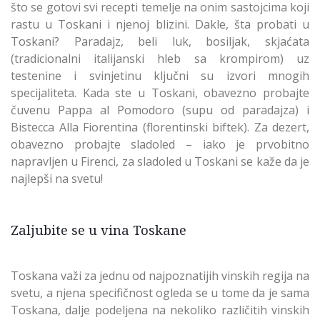
što se gotovi svi recepti temelje na onim sastojcima koji
rastu u Toskani i njenoj blizini. Dakle, šta probati u
Toskani? Paradajz, beli luk, bosiljak, skjaćata
(tradicionalni italijanski hleb sa krompirom) uz
testenine i svinjetinu ključni su izvori mnogih
specijaliteta. Kada ste u Toskani, obavezno probajte
čuvenu Pappa al Pomodoro (supu od paradajza) i
Bistecca Alla Fiorentina (florentinski biftek). Za dezert,
obavezno probajte sladoled – iako je prvobitno
napravljen u Firenci, za sladoled u Toskani se kaže da je
najlepši na svetu!
Zaljubite se u vina Toskane
Toskana važi za jednu od najpoznatijih vinskih regija na
svetu, a njena specifičnost ogleda se u tome da je sama
Toskana, dalje podeljena na nekoliko različitih vinskih