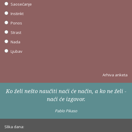
Saosećanje
Instinkt
Ponos
Strast
Nada
Ljubav
Arhiva anketa
Ko želi nešto naučiti naći će način, a ko ne želi -
naći će izgovor.
Pablo Pikaso
Slika dana: