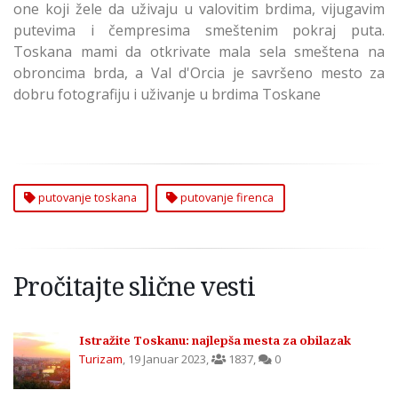
one koji žele da uživaju u valovitim brdima, vijugavim
putevima i čempresima smeštenim pokraj puta.
Toskana mami da otkrivate mala sela smeštena na
obroncima brda, a Val d'Orcia je savršeno mesto za
dobru fotografiju i uživanje u brdima Toskane
putovanje toskana
putovanje firenca
Pročitajte slične vesti
Istražite Toskanu: najlepša mesta za obilazak
Turizam
,
19 Januar 2023
,
1837
,
0