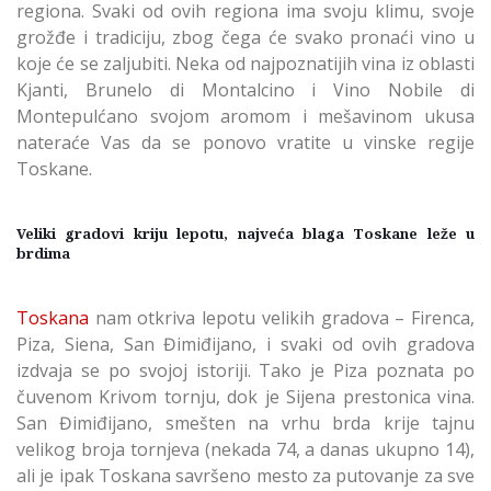
regiona. Svaki od ovih regiona ima svoju klimu, svoje
grožđe i tradiciju, zbog čega će svako pronaći vino u
koje će se zaljubiti. Neka od najpoznatijih vina iz oblasti
Kjanti, Brunelo di Montalcino i Vino Nobile di
Montepulćano svojom aromom i mešavinom ukusa
nateraće Vas da se ponovo vratite u vinske regije
Toskane.
Veliki gradovi kriju lepotu, najveća blaga Toskane leže u
brdima
Toskana
nam otkriva lepotu velikih gradova – Firenca,
Piza, Siena, San Đimiđijano, i svaki od ovih gradova
izdvaja se po svojoj istoriji. Tako je Piza poznata po
čuvenom Krivom tornju, dok je Sijena prestonica vina.
San Đimiđijano, smešten na vrhu brda krije tajnu
velikog broja tornjeva (nekada 74, a danas ukupno 14),
ali je ipak Toskana savršeno mesto za putovanje za sve