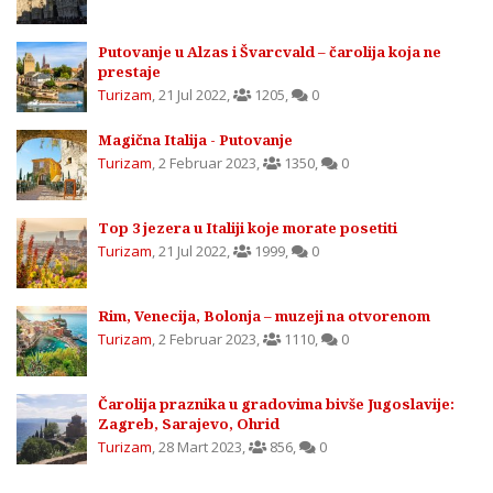
Putovanje u Alzas i Švarcvald – čarolija koja ne
prestaje
Turizam
,
21 Jul 2022
,
1205
,
0
Magična Italija - Putovanje
Turizam
,
2 Februar 2023
,
1350
,
0
Top 3 jezera u Italiji koje morate posetiti
Turizam
,
21 Jul 2022
,
1999
,
0
Rim, Venecija, Bolonja – muzeji na otvorenom
Turizam
,
2 Februar 2023
,
1110
,
0
Čarolija praznika u gradovima bivše Jugoslavije:
Zagreb, Sarajevo, Ohrid
Turizam
,
28 Mart 2023
,
856
,
0