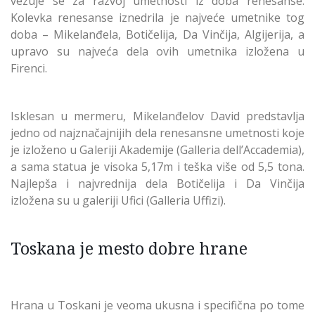
vezuje se za razvoj umetnosti iz doba renesanse.
Kolevka renesanse iznedrila je najveće umetnike tog
doba – Mikelanđela, Botičelija, Da Vinčija, Algijerija, a
upravo su najveća dela ovih umetnika izložena u
Firenci.
Isklesan u mermeru, Mikelanđelov David predstavlja
jedno od najznačajnijih dela renesansne umetnosti koje
je izloženo u Galeriji Akademije (Galleria dell’Accademia),
a sama statua je visoka 5,17m i teška više od 5,5 tona.
Najlepša i najvrednija dela Botičelija i Da Vinčija
izložena su u galeriji Ufici (Galleria Uffizi).
Toskana je mesto dobre hrane
Hrana u Toskani je veoma ukusna i specifična po tome