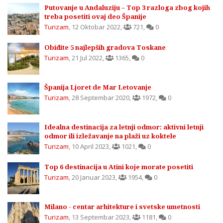
Putovanje u Andaluziju – Top 3 razloga zbog kojih
treba posetiti ovaj deo Španije
Turizam
,
12 Oktobar 2022
,
721
,
0
Obiđite 5 najlepših gradova Toskane
Turizam
,
21 Jul 2022
,
1365
,
0
Španija Ljoret de Mar Letovanje
Turizam
,
28 Septembar 2020
,
1972
,
0
Idealna destinacija za letnji odmor: aktivni letnji
odmor ili izležavanje na plaži uz koktele
Turizam
,
10 April 2023
,
1021
,
0
Top 6 destinacija u Atini koje morate posetiti
Turizam
,
20 Januar 2023
,
1954
,
0
Milano - centar arhitekture i svetske umetnosti
Turizam
,
13 Septembar 2023
,
1181
,
0