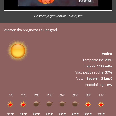
Poslednja igra leptira - Havajska
Vremenska prognoza za Beograd:
Vedro
Temperatura:
29°C
Pritisak:
1019 mPa
Vlažnost vazduha:
37%
Vetar:
Severni, 3 km/č
Naoblačenje:
0%
14č
17č
20č
23č
02č
05č
08č
11č
30°C
31°C
27°C
24°C
22°C
20°C
27°C
32°C