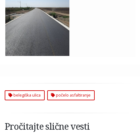
Počelo Asfaltiranje
Belegiške Ulice
belegiška ulica
počelo asfaltiranje
Pročitajte slične vesti