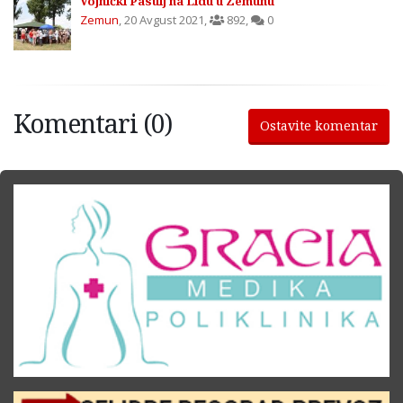
Vojnički Pasulj na Lidu u Zemunu
Zemun
,
20 Avgust 2021
,
892
,
0
Komentari (0)
Ostavite komentar