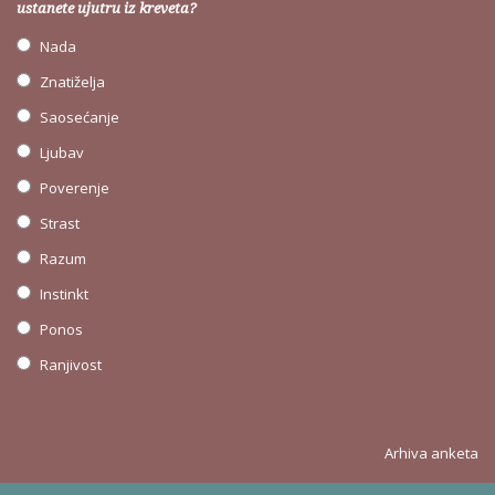
ustanete ujutru iz kreveta?
Nada
Znatiželja
Saosećanje
Ljubav
Poverenje
Strast
Razum
Instinkt
Ponos
Ranjivost
Arhiva anketa