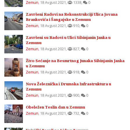
Zemun
,
18 Avgust 2021
,
1338
,
0
Završeni Radovi na Rekonstrukciji Ulica Jovana
Brankovića i Šangajske u Zemunu
Zemun
,
18 Avgust 2021
,
910
,
0
Završeni su Radovi u Ulici Sibinjanin Janka u
Zemunu
Zemun
,
18 Avgust 2021
,
827
,
0
Živo Sećanje na Besmrtnog Junaka Sibinjanin Janka
u Zemunu
Zemun
,
18 Avgust 2021
,
918
,
0
Nova Železnička i Drumska Infrastruktura u
Zemunu
Zemun
,
18 Avgust 2021
,
900
,
0
Obeležen Teslin dan u Zemunu
Zemun
,
18 Avgust 2021
,
732
,
0