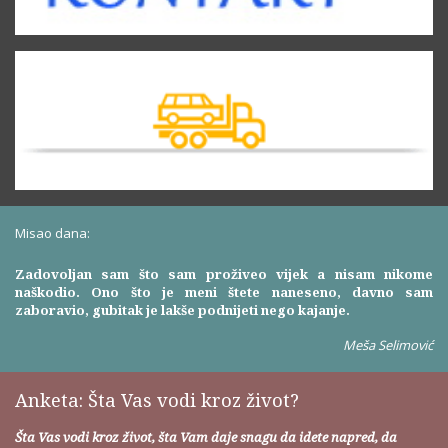
Misao dana:
Zadovoljan sam što sam proživeo vijek a nisam nikome
naškodio. Ono što je meni štete naneseno, davno sam
zaboravio, gubitak je lakše podnijeti nego kajanje.
Meša Selimović
Anketa: Šta Vas vodi kroz život?
Šta Vas vodi kroz život, šta Vam daje snagu da idete napred, da