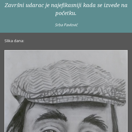
Završni udarac je najefikasniji kada se izvede na
početku.
Srba Pavlović
Slika dana: