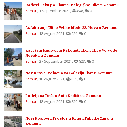
Radovi Teku po Planu u Belegiškoj Ulici u Zemunu
Zemun
,
1 Septembar 2021
,
848
,
0
Asfaltiranje Ulice Velike Međe 23. Nova u Zemunu
Zemun
,
18 Avgust 2021
,
926
,
0
Završeni Radovi na Rekonstrukciji Ulice Vojvode
Novaka u Zemunu
Zemun
,
27 Septembar 2021
,
823
,
0
Nov Krov i Izolacija za Galeriju Ikar u Zemunu
Zemun
,
18 Avgust 2021
,
835
,
0
Podeljena Dečija Auto Sedišta u Zemunu
Zemun
,
18 Avgust 2021
,
850
,
0
Novi Poslovni Prostor u Krugu Fabrike Zmaj u
Zemunu