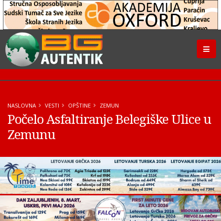
NASLOVNA
VESTI
OPŠTINE
ZEMUN
Počelo Asfaltiranje Belegiške Ulice u
Zemunu