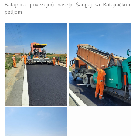
Batajnica, povezujući naselje Šangaj sa Batajničkom
petljom.
Počelo Asfaltiranje
Počelo Asfaltiranje
Belegiške Ulice u
Belegiške Ulice
Zemunu
Zemun