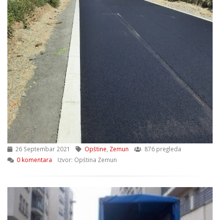
26 Septembar 2021
Opštine
,
Zemun
876 pregleda
0 komentara
Izvor: Opština Zemun