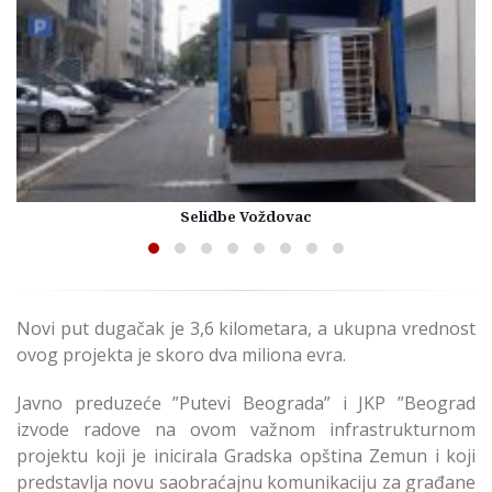
Selidbe Voždovac
Novi put dugačak je 3,6 kilometara, a ukupna vrednost
ovog projekta je skoro dva miliona evra.
Javno preduzeće ”Putevi Beograda” i JKP ”Beograd
izvode radove na ovom važnom infrastrukturnom
projektu koji je inicirala Gradska opština Zemun i koji
predstavlja novu saobraćajnu komunikaciju za građane