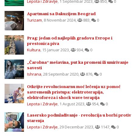
Lepota i Zdravlje
,
1 Septembar 2023
,
850
,
0
Apartmani sa Đakuzijem Beograd
Turizam
,
8 Novembar 2024
,
883
,
0
Prag: jedan od najlepših gradova Evrope i
prestonica piva
Kultura
,
15 Januar 2023
,
934
,
0
„Čarobna“ mešavina, put ka promeni ili umirivanje
savesti
Ishrana
,
28 Septembar 2020
,
876
,
0
Otkrijte revolucionarnu moć lečenja uz pomoć
savremenih pristupa: elektroterapija,
elektroforeza i shock wave terapija
Lepota i Zdravlje
,
1 Avgust 2023
,
954
,
0
Lasersko podmlađivanje - revolucija u borbi protiv
starenja
Lepota i Zdravlje
,
29 Decembar 2023
,
1147
,
0