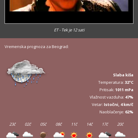
ET - Tek je 12 sati
Vremenska prognoza za Beograd:
Slaba kiša
Temperatura:
32°C
Pritisak:
1011 mPa
Vlažnost vazduha:
47%
Vetar:
Istočni, 4 km/č
Naoblačenje:
62%
23č
02č
05č
08č
11č
14č
17č
20č