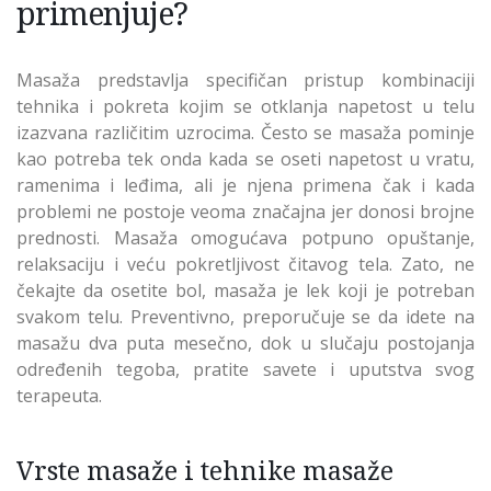
primenjuje?
Masaža predstavlja specifičan pristup kombinaciji
tehnika i pokreta kojim se otklanja napetost u telu
izazvana različitim uzrocima. Često se masaža pominje
kao potreba tek onda kada se oseti napetost u vratu,
ramenima i leđima, ali je njena primena čak i kada
problemi ne postoje veoma značajna jer donosi brojne
prednosti. Masaža omogućava potpuno opuštanje,
relaksaciju i veću pokretljivost čitavog tela. Zato, ne
čekajte da osetite bol, masaža je lek koji je potreban
svakom telu. Preventivno, preporučuje se da idete na
masažu dva puta mesečno, dok u slučaju postojanja
određenih tegoba, pratite savete i uputstva svog
terapeuta.
Vrste masaže i tehnike masaže