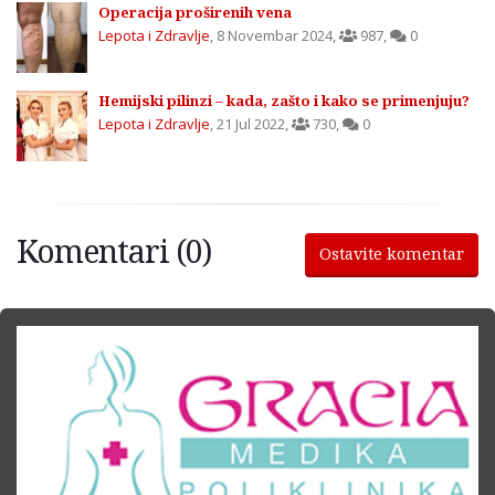
Operacija proširenih vena
Lepota i Zdravlje
,
8 Novembar 2024
,
987
,
0
Hemijski pilinzi – kada, zašto i kako se primenjuju?
Lepota i Zdravlje
,
21 Jul 2022
,
730
,
0
Komentari (0)
Ostavite komentar