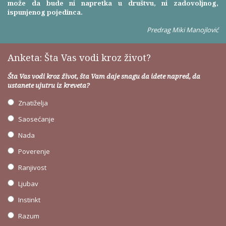
može da bude ni napretka u društvu, ni zadovoljnog,
ispunjenog pojedinca.
Predrag Miki Manojlović
Anketa: Šta Vas vodi kroz život?
Šta Vas vodi kroz život, šta Vam daje snagu da idete napred, da
ustanete ujutru iz kreveta?
Znatiželja
Saosećanje
Nada
Poverenje
Ranjivost
Ljubav
Instinkt
Razum