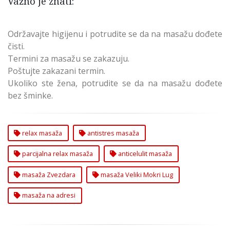
Važno je znati:
Održavajte higijenu i potrudite se da na masažu dođete
čisti.
Termini za masažu se zakazuju.
Poštujte zakazani termin.
Ukoliko ste žena, potrudite se da na masažu dođete
bez šminke.
relax masaža
antistres masaža
parcijalna relax masaža
anticelulit masaža
masaža Zvezdara
masaža Veliki Mokri Lug
masaža na adresi