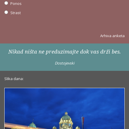
Ponos
Strast
Arhiva anketa
Nikad ništa ne preduzimajte dok vas drži bes.
Dostojevski
Slika dana: