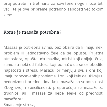
broj potrebnih tretmana za savršene noge može biti
veći, te je ove pripreme potrebno započeti već tokom
zime.
Kome je masaža potrebna?
Masaža je potrebna svima, bez obzira da li imaju neki
problem ili jednostavno žele da se opuste. Prijatna
atmosfera, opuštajuća muzika, mirisi koji opijaju čula,
samo su neki od faktora koji pomažu da se oslobodite
napetosti i stresa. Masažu primenjuju svi, i oni koji
imaju zdravstvenih problema, i oni koji žele da uživaju u
hedonizmu i prednostima koje masaža sa sobom nosi.
Zbog svojih specifičnosti, preporučuju se masaže za
trudnice, ali i masaže za bebe. Neke od prednosti
masaže su:
Smanjenje stresa;