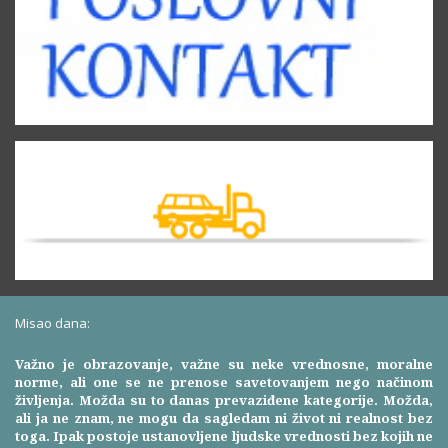
Misao dana:
Važno je obrazovanje, važne su neke vrednosne, moralne
norme, ali one se ne prenose savetovanjem nego načinom
življenja. Možda su to danas prevaziđene kategorije. Možda,
ali ja ne znam, ne mogu da sagledam ni život ni realnost bez
toga. Ipak postoje ustanovljene ljudske vrednosti bez kojih ne