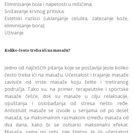
Eliminisanje bola i napetosti u mišićima;
Snižavanje krvnog pritiska;
Estetski razlozi (uklanjanje celulita, zatezanje kože,
eliminisanje bora);
Uživanje.
Koliko često treba ići na masažu?
Jedno od najčešćih pitanja koje se postavlja jeste koliko
često treba ići na masažu. Učestalost i trajanje masaže
zavisiće od vrste masaže koju želite i tretiranog
područja. Tako su, na primer, terapeutske i sportske
masaže češće, dok su masaže u cilju relaksacije,
opuštanja i oslobađanja od stresa nešto ređe.
Anticelulit masaže se izvode u serijama od po deset
masaža, sa maksimalnim razmakom između masaža od
dva dana, kako bi se ostvario maksimalni efekat.
Masaža, sama po sebi, nije štetna, te će učestalost