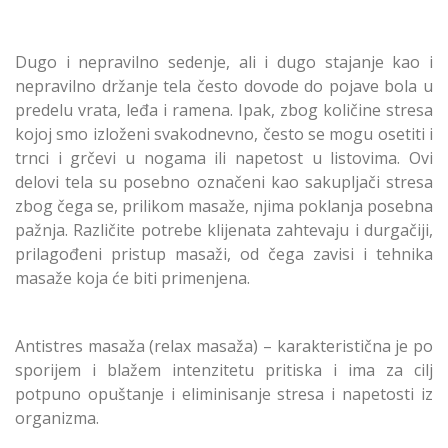
Dugo i nepravilno sedenje, ali i dugo stajanje kao i
nepravilno držanje tela često dovode do pojave bola u
predelu vrata, leđa i ramena. Ipak, zbog količine stresa
kojoj smo izloženi svakodnevno, često se mogu osetiti i
trnci i grčevi u nogama ili napetost u listovima. Ovi
delovi tela su posebno označeni kao sakupljači stresa
zbog čega se, prilikom masaže, njima poklanja posebna
pažnja. Različite potrebe klijenata zahtevaju i durgačiji,
prilagođeni pristup masaži, od čega zavisi i tehnika
masaže koja će biti primenjena.
Antistres masaža (relax masaža) – karakteristična je po
sporijem i blažem intenzitetu pritiska i ima za cilj
potpuno opuštanje i eliminisanje stresa i napetosti iz
organizma.