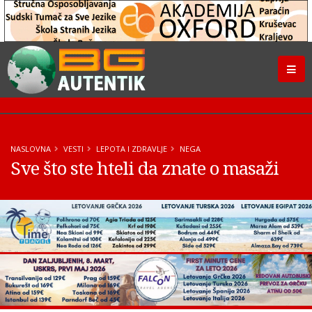
NASLOVNA
VESTI
LEPOTA I ZDRAVLJE
NEGA
Sve što ste hteli da znate o masaži