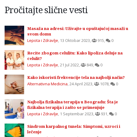
Pročitajte slične vesti
Masaža na adresi: Uživajte u opuštajućoj masaži u
svom domu
Lepota i Zdravlje
,
13 Oktobar 2023
,
915
,
0
Recite zbogom celulitu: Kako lipoliza deluje na
celulit?
Lepota i Zdravlje
,
21 Jul 2022
,
849
,
0
Kako iskoristi frekvencije tela na najbolji način?
Alternativna Medicina
,
24 April 2023
,
1078
,
0
Najbolja fizikalna terapija u Beogradu: Šta je
fizikalna terapija i zašto se primenjuje
Lepota i Zdravlje
,
1 Septembar 2023
,
931
,
0
Sindrom karpalnog tunela: Simptomi, uzroci i
lečenje