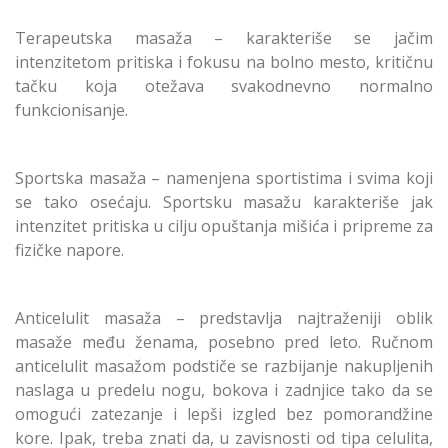
Terapeutska masaža – karakteriše se jačim
intenzitetom pritiska i fokusu na bolno mesto, kritičnu
tačku koja otežava svakodnevno normalno
funkcionisanje.
Sportska masaža – namenjena sportistima i svima koji
se tako osećaju. Sportsku masažu karakteriše jak
intenzitet pritiska u cilju opuštanja mišića i pripreme za
fizičke napore.
Anticelulit masaža – predstavlja najtraženiji oblik
masaže među ženama, posebno pred leto. Ručnom
anticelulit masažom podstiče se razbijanje nakupljenih
naslaga u predelu nogu, bokova i zadnjice tako da se
omogući zatezanje i lepši izgled bez pomorandžine
kore. Ipak, treba znati da, u zavisnosti od tipa celulita,