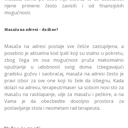
njene primene često zavisiti i od finansijskih
mogućnosti.
Masaža na adresi – da ili ne?
Masaža na adresi postaje sve češće zastupljena, a
posebno je aktuelna kod ljudi koji su stalno u pokretu,
zbog čega im ova mogućnost pruža maksimalno
opuštanje u udobnosti svog doma. Izbegavajući
gradsku gužvu i saobraćaj, masaža na adresi često je
pravi izbor za sve one koji to žele da izbegnu. Kada
dolazi na adresu, terapeut/maser sa sobom nosi sto za
masažu na rasklapanje, ulje za masažu i peškire, a na
Vama je da obezbedite dovoljno prostora za
postavljanje stola i neometani rad terapeuta.