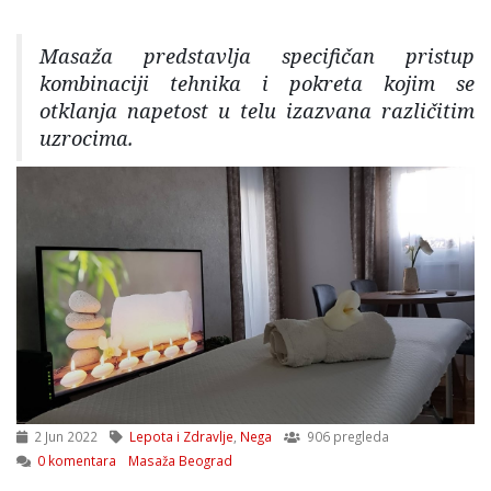
Masaža predstavlja specifičan pristup
kombinaciji tehnika i pokreta kojim se
otklanja napetost u telu izazvana različitim
uzrocima.
2 Jun 2022
Lepota i Zdravlje
,
Nega
906 pregleda
0 komentara
Masaža Beograd