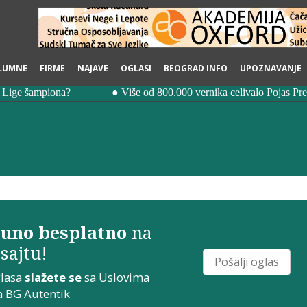
LUMNE
FIRME
NAJAVE
OGLASI
BEOGRAD INFO
UPOZNAVANJE
uno besplatno
na
sajtu!
Pošalji oglas
glasa
slažete se
sa
Uslovima
a
BG Autentik