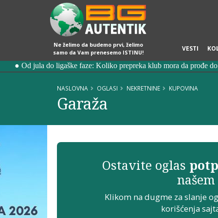
Ne želimo da budemo prvi, želimo
VESTI
KO
samo da Vam prenesemo ISTINU!
NASLOVNA
OGLASI
NEKRETNINE
KUPOVINA
Garaža
Ostavite oglas
potp
našem 
Klikom na dugme za slanje o
korišćenja sajt