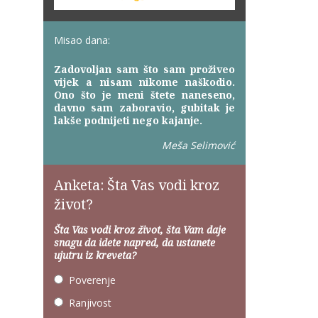
Misao dana:
Zadovoljan sam što sam proživeo
vijek a nisam nikome naškodio.
Ono što je meni štete naneseno,
davno sam zaboravio, gubitak je
lakše podnijeti nego kajanje.
Meša Selimović
Anketa: Šta Vas vodi kroz
život?
Šta Vas vodi kroz život, šta Vam daje
snagu da idete napred, da ustanete
ujutru iz kreveta?
Poverenje
Ranjivost