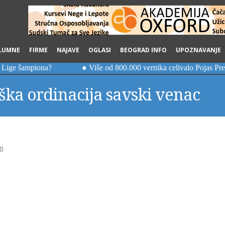
LUMNE
FIRME
NAJAVE
OGLASI
BEOGRAD INFO
UPOZNAVANJE
ška ordinacija savski venac
0