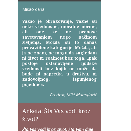
Misao dana:
Važno je obrazovanje, važne su
neke vrednosne, moralne norme,
ali one se ne prenose
savetovanjem nego načinom
življenja. Možda su to danas
prevaziđene kategorije. Možda, ali
ja ne znam, ne mogu da sagledam
ni život ni realnost bez toga. Ipak
postoje ustanovljene ljudske
vrednosti bez kojih ne može da
bude ni napretka u društvu, ni
zadovoljnog, ispunjenog
pojedinca.
Predrag Miki Manojlović
Anketa: Šta Vas vodi kroz
život?
Šta Vas vodi kroz život, šta Vam daje