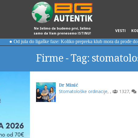
Ne želimo da budemo prvi, želimo
VESTI
KO
samo da Vam prenesemo ISTINU!
Firme - Tag: stomatolo
Dr Minić
Stomatološke ordinacije
,
,
1327
,