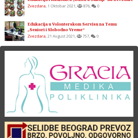
Zvezdara
,
1 Oktobar 2021
,
876
,
0
Edukacija u Volonterskom Servisu na Temu
„Seniori i Slobodno Vreme“
Zvezdara
,
21 Avgust 2021
,
757
,
0