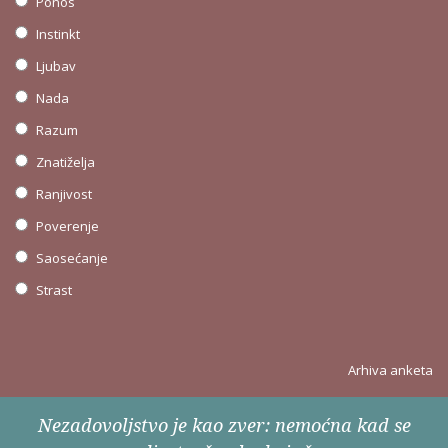
Ponos
Instinkt
Ljubav
Nada
Razum
Znatiželja
Ranjivost
Poverenje
Saosećanje
Strast
Arhiva anketa
Nezadovoljstvo je kao zver: nemoćna kad se