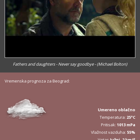
Fathers and daughters - Never say goodbye - (Michael Bolton)
Vremenska prognoza za Beograd:
Umereno oblačno
Temperatura:
25°C
Pritisak:
1013 mPa
Vlažnost vazduha:
55%
Vetar:
Južni, 2 km/č