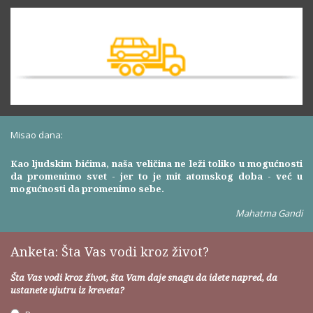
Misao dana:
Kao ljudskim bićima, naša veličina ne leži toliko u mogućnosti
da promenimo svet - jer to je mit atomskog doba - već u
mogućnosti da promenimo sebe.
Mahatma Gandi
Anketa: Šta Vas vodi kroz život?
Šta Vas vodi kroz život, šta Vam daje snagu da idete napred, da
ustanete ujutru iz kreveta?