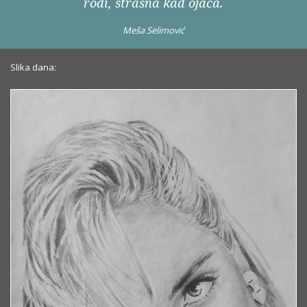
rodi, strašna kad ojača.
Meša Selimović
Slika dana: