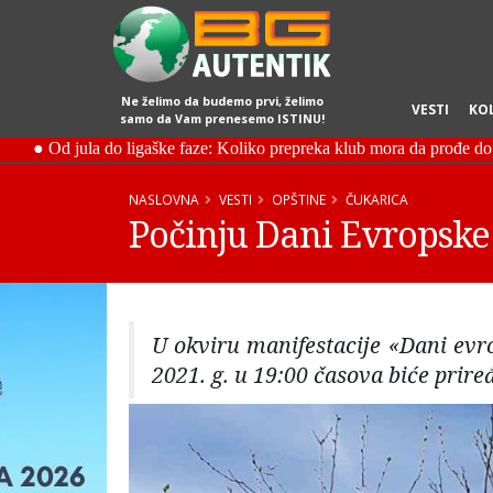
Ne želimo da budemo prvi, želimo
VESTI
KO
samo da Vam prenesemo ISTINU!
NASLOVNA
VESTI
OPŠTINE
ČUKARICA
Počinju Dani Evropske 
U okviru manifestacije «Dani evro
2021. g. u 19:00 časova biće prire