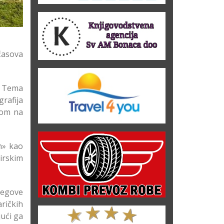
 časova
. Tema
grafija
tom na
n» kao
lirskim
jegove
ričkih
jući ga