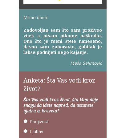
Misao dana:
Zadovoljan sam što sam proživeo
vijek a nisam nikome naškodio.
Ono što je meni štete naneseno,
davno sam zaboravio, gubitak je
lakše podnijeti nego kajanje.
Meša Selimović
Anketa: Šta Vas vodi kroz
život?
Šta Vas vodi kroz život, šta Vam daje
snagu da idete napred, da ustanete
ujutru iz kreveta?
Ranjivost
Ljubav