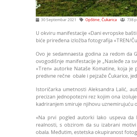
30 Septembar 2021
Opštine
,
Čukarica
738 p
U okviru manifestacije «Dani evropske baštin
biće priređena izložba fotografija «TREN/Č
Ovo je sedamnaesta godina za redom da Ga
ovogodišnje manifestacije je „Nasleđe za sve
«Tren» autorke Nataše Komatine, koja je 
predivne rečne obale i pejzaže Čukarice, je
Istoričarka umetnosti Aleksandra Lalić, au
precizan jednopotezni rez kojim ona izoluje
kadriranjem smiruje njihovu uznemirujuću o
«Na prvi pogled autorki lako uspeva da 
realnosti, s obzirom da su izabrani motivi
obala. Međutim, estetska okupiranost fotogra