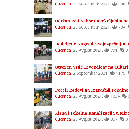
Čukarica
,
30 Septembar 2021
,
900
,
Održan Peti Sabor Čovekoljublja na
Čukarica
,
29 Septembar 2021
,
794
,
Dodeljene Nagrade Najuspešnijim U
Čukarica
,
20 Avgust 2021
,
791
,
0
Otvoren Vrtić „Zvezdica“ na Čukari
Čukarica
,
2 Septembar 2021
,
1175
,
Počeli Radovi na Izgradnji Fekalne 
Čukarica
,
20 Avgust 2021
,
1034
,
Kišna i Fekalna Kanalizacija u Miro
Čukarica
,
20 Avgust 2021
,
857
,
0