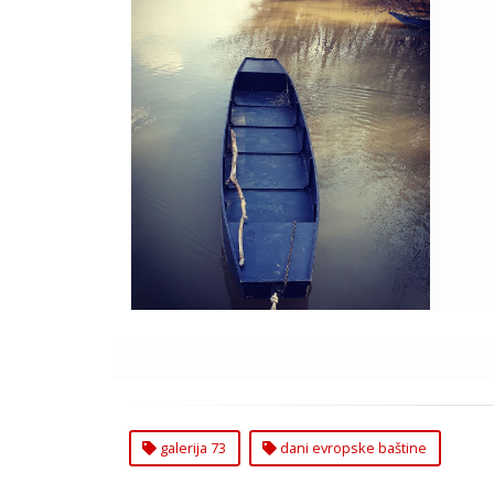
Počinju Dani Evropske
Baštine u Galeriji `73
galerija 73
dani evropske baštine