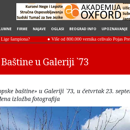
LUMNE
FIRME
NAJAVE
OGLASI
BEOGRAD INFO
UPOZNAVANJE
Baštine u Galeriji `73
pske baštine» u Galeriji `73, u četvrtak 23. sept
đena izložba fotografija