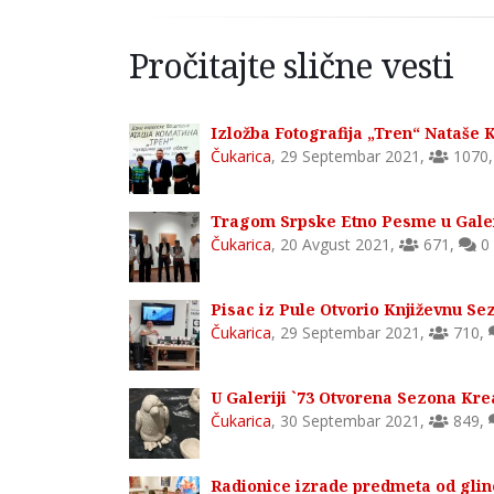
Pročitajte slične vesti
Izložba Fotografija „Tren“ Nataše K
Čukarica
,
29 Septembar 2021
,
1070
Tragom Srpske Etno Pesme u Galer
Čukarica
,
20 Avgust 2021
,
671
,
0
Pisac iz Pule Otvorio Književnu Sez
Čukarica
,
29 Septembar 2021
,
710
,
U Galeriji `73 Otvorena Sezona Kre
Čukarica
,
30 Septembar 2021
,
849
,
Radionice izrade predmeta od gline