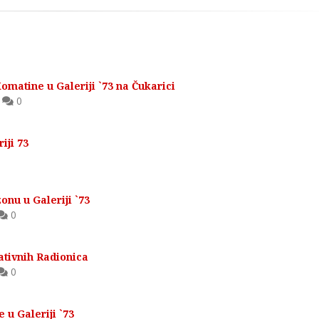
omatine u Galeriji `73 na Čukarici
,
0
iji 73
onu u Galeriji `73
0
ativnih Radionica
0
 u Galeriji `73