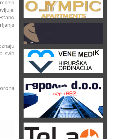
redela
vljuje.
restano
ljanje
poznaju
ja svih
korona