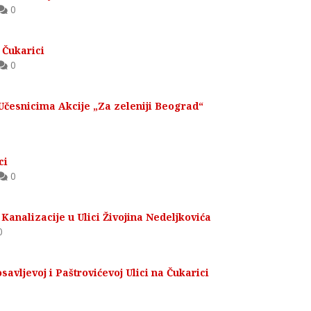
0
 Čukarici
0
česnicima Akcije „Za zeleniji Beograd“
ci
0
Kanalizacije u Ulici Živojina Nedeljkovića
0
savljevoj i Paštrovićevoj Ulici na Čukarici