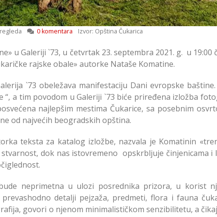
regleda
0 komentara
Izvor: Opština Čukarica
e» u Galeriji `73, u četvrtak 23. septembra 2021. g. u 19:00
ukaričke rajske obale» autorke Nataše Komatine.
lerija `73 obeležava manifestaciju Dani evropske baštine
 “, a tim povodom u Galeriji `73 biće priređena izložba foto
posvećena najlepšim mestima Čukarice, sa posebnim osvr
dne od najvećih beogradskih opština.
torka teksta za katalog izložbe, nazvala je Komatinin «tre
 stvarnost, dok nas istovremeno opskrbljuje činjenicama i 
čiglednost.
bude neprimetna u ulozi posrednika prizora, u korist n
 prevashodno detalji pejzaža, predmeti, flora i fauna čuka
fija, govori o njenom minimalističkom senzibilitetu, a čika