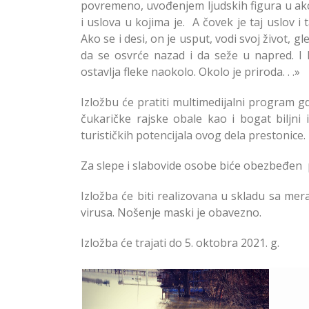
povremeno, uvođenjem ljudskih figura u akc
i uslova u kojima je. A čovek je taj uslov i
Ako se i desi, on je usput, vodi svoj život, g
da se osvrće nazad i da seže u napred. I l
ostavlja fleke naokolo. Okolo je priroda. . .»
Izložbu će pratiti multimedijalni program g
čukaričke rajske obale kao i bogat biljni i
turističkih potencijala ovog dela prestonice.
Za slepe i slabovide osobe biće obezbeđen
Izložba će biti realizovana u skladu sa m
virusa. Nošenje maski je obavezno.
Izložba će trajati do 5. oktobra 2021. g.