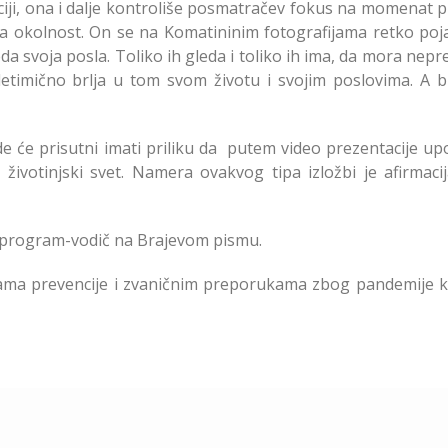
iji, ona i dalje kontroliše posmatračev fokus na momenat p
 ta okolnost. On se na Komatininim fotografijama retko poja
leda svoja posla. Toliko ih gleda i toliko ih ima, da mora nep
etimično brlja u tom svom životu i svojim poslovima. A br
de će prisutni imati priliku da putem video prezentacije u
 životinjski svet. Namera ovakvog tipa izložbi je afirmaci
 program-vodič na Brajevom pismu.
erama prevencije i zvaničnim preporukama zbog pandemije 