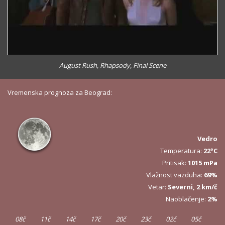
August Rush, Rhapsody, Final Scene
Vremenska prognoza za Beograd:
Vedro
Temperatura:
22°C
Pritisak:
1015 mPa
Vlažnost vazduha:
69%
Vetar:
Severni, 2 km/č
Naoblačenje:
2%
08č
11č
14č
17č
20č
23č
02č
05č