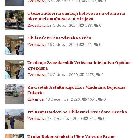
Zvezdara
,
8 Novembar 2020
,
1302
,
0
U toku radovi na sanaciji kolovoza i trotoara na
okretnici autobusa 27 u Mirijevu
Zvezdara
,
23 Oktobar 2024
,
588
,
0
Obilazak tri Zvezdarska Vrtića
Zvezdara
,
16 Oktobar 2020
,
911
,
0
Uređenje Zvezdarskih Vrtića na Inicijativu Opštine
Zvezdara
Zvezdara
,
16 Oktobar 2020
,
1175
,
0
Završetak Asfaltiranja Ulice Vladimira Dujića na
Čukarici
Čukarica
,
13 Decembar 2020
,
1051
,
0
Pri Kraju Radovi na Obilaznici Zvezdara Grocka
Zvezdara
,
13 Decembar 2020
,
842
,
0
U toku Rekonstrukcija Ulice Vojvode Brane