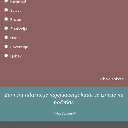
Ranjivost
Strast
Razum
Znatiželja
Nada
Poverenje
Ljubav
Arhiva anketa
Završni udarac je najefikasniji kada se izvede na
početku.
Srba Pavlović