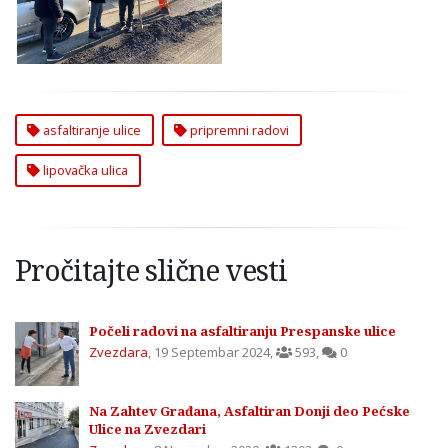
Beograd
asfaltiranje ulice
pripremni radovi
lipovačka ulica
Pročitajte slične vesti
Počeli radovi na asfaltiranju Prespanske ulice
Zvezdara
,
19 Septembar 2024
,
593
,
0
Na Zahtev Građana, Asfaltiran Donji deo Pećske
Ulice na Zvezdari