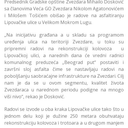
Predsednik Gradske opštine Zvezdara Mihailo Dosković
sa članovima Veća GO Zvezdara Nikolom Agatonovićem
i Milošem Tošićem obišao je radove na asfaltiranju
Lipovačke ulice u Velikom Mokrom Lugu.
„Na inicijativu građana a u skladu sa programom
uređenja ulica na teritoriji Zvezdare, u toku su
pripremni radovi na rekonstrukciji kolovoza u
Lipovačkoj ulici, a narednih dana će vredni radnici
komunalnog preduzeća „Beograd put“ postaviti i
završni sloj asfalta čime se nastavljaju radovi na
poboljšanju saobraćajne infrastrukture na Zvezdari. Cilj
nam je da se u ovom segmentu, kvalitet života
Zvezdaraca u narednom periodu podigne na mnogo
viši nivo“, rekao je Dosković.
Radovi se izvode u oba kraka Lipovačke ulice tako što u
jednom delu koji je dužine 250 metara obuhvataju
rekonstrukciju kolovoza i trotoara a u drugom manjem