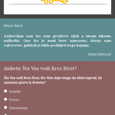
Misao dana:
Zadovoljan sam što sam proživeo vijek a nisam nikome
naškodio. Ono što je meni štete naneseno, davno sam
zaboravio, gubitak je lakše podnijeti nego kajanje.
Meša Selimović
Anketa: Šta Vas vodi kroz život?
Šta Vas vodi kroz život, šta Vam daje snagu da idete napred, da
ustanete ujutru iz kreveta?
Instinkt
Ponos
Saosećanje