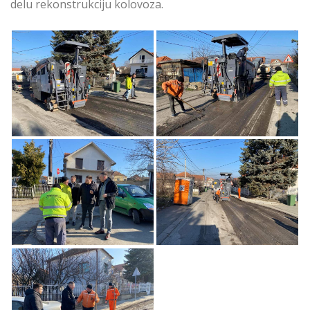
delu rekonstrukciju kolovoza.
U toku pripremni
U toku pripremni
radovi na asfaltiranju
radovi na asfaltiranju
Lipovačke ulice u VML
Lipovačke ulice u VML
Zvezdara
U toku pripremni
U toku pripremni
radovi na asfaltiranju
radovi na asfaltiranju
Lipovačke ulice u VML
Lipovačke ulice u VML
Opština Zvezdara
Na Zvezdari
U toku pripremni
radovi na asfaltiranju
Lipovačke ulice u VML