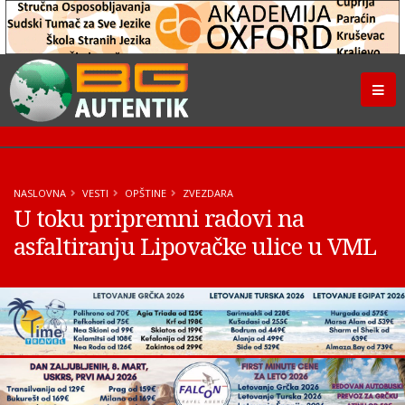
NASLOVNA
VESTI
OPŠTINE
ZVEZDARA
U toku pripremni radovi na
asfaltiranju Lipovačke ulice u VML