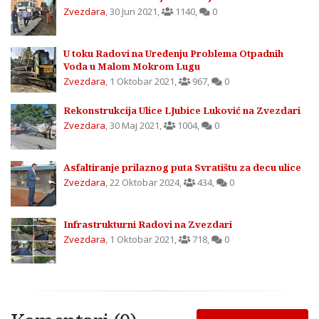
Zvezdara
,
30 Jun 2021
,
1140
,
0
U toku Radovi na Uređenju Problema Otpadnih
Voda u Malom Mokrom Lugu
Zvezdara
,
1 Oktobar 2021
,
967
,
0
Rekonstrukcija Ulice LJubice Luković na Zvezdari
Zvezdara
,
30 Maj 2021
,
1004
,
0
Asfaltiranje prilaznog puta Svratištu za decu ulice
Zvezdara
,
22 Oktobar 2024
,
434
,
0
Infrastrukturni Radovi na Zvezdari
Zvezdara
,
1 Oktobar 2021
,
718
,
0