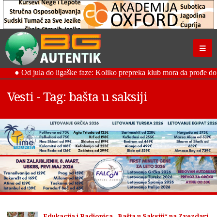
Vesti - Tag: bašta u saksiji
Edukacija i Radionica „Bašta u Saksiji“ na Zvezdari