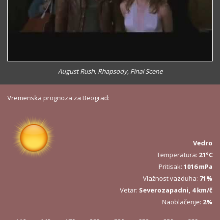
August Rush, Rhapsody, Final Scene
Vremenska prognoza za Beograd:
Vedro
Temperatura:
21°C
Pritisak:
1016 mPa
Vlažnost vazduha:
71%
Vetar:
Severozapadni, 4 km/č
Naoblačenje:
2%