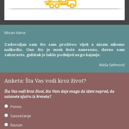
Misao dana:
Zadovoljan sam što sam proživeo vijek a nisam nikome
naškodio. Ono što je meni štete naneseno, davno sam
zaboravio, gubitak je lakše podnijeti nego kajanje.
Meša Selimović
Anketa: Šta Vas vodi kroz život?
Šta Vas vodi kroz život, šta Vam daje snagu da idete napred, da
ustanete ujutru iz kreveta?
Ponos
Saosećanje
Razum