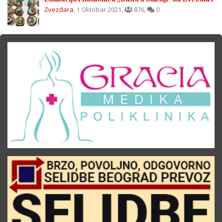
Zvezdara
,
1 Oktobar 2021
,
876
,
0