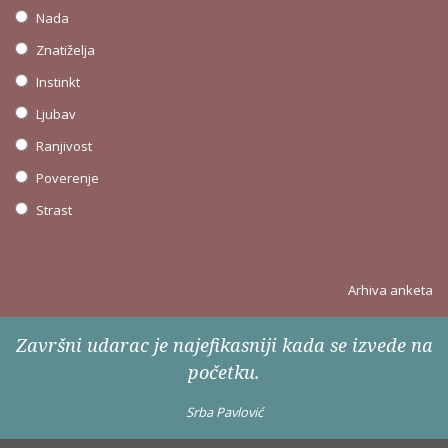
Nada
Znatiželja
Instinkt
Ljubav
Ranjivost
Poverenje
Strast
Arhiva anketa
Završni udarac je najefikasniji kada se izvede na
početku.
Srba Pavlović