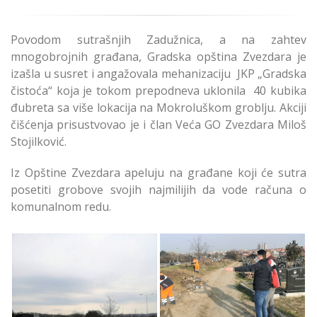
Povodom sutrašnjih Zadužnica, a na zahtev
mnogobrojnih građana, Gradska opština Zvezdara je
izašla u susret i angažovala mehanizaciju JKP „Gradska
čistoća“ koja je tokom prepodneva uklonila 40 kubika
đubreta sa više lokacija na Mokroluškom groblju. Akciji
čišćenja prisustvovao je i član Veća GO Zvezdara Miloš
Stojilković.
Iz Opštine Zvezdara apeluju na građane koji će sutra
posetiti grobove svojih najmilijih da vode računa o
komunalnom redu.
Očišćena deponija na
Mokroluškom groblju