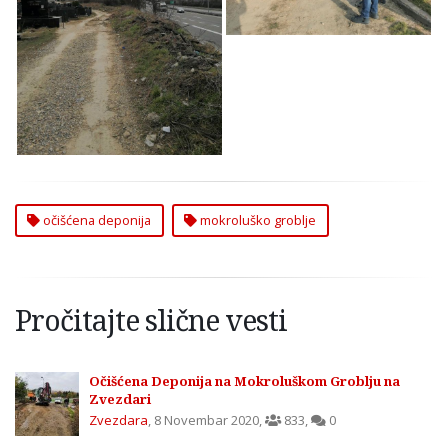
Očišćena deponija na
Mokroluškom groblju
očišćena deponija
mokroluško groblje
Pročitajte slične vesti
Očišćena Deponija na Mokroluškom Groblju na
Zvezdari
Zvezdara
,
8 Novembar 2020
,
833
,
0