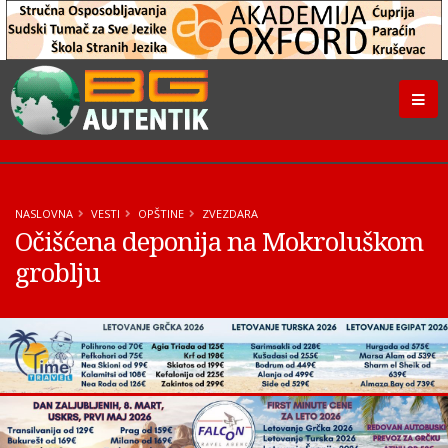
NASLOVNA
VESTI
OPŠTINE
ZVEZDARA
Očišćena deponija na Mokroluškom
groblju