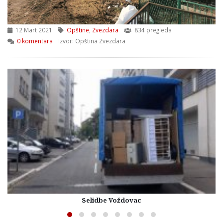
12 Mart 2021
Opštine
,
Zvezdara
834 pregleda
0 komentara
Izvor: Opština Zvezdara
Selidbe Voždovac