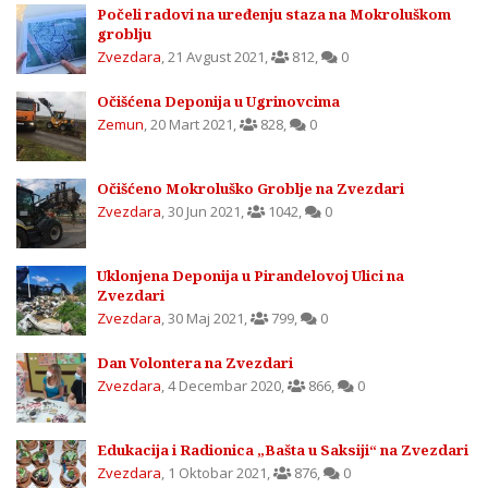
Počeli radovi na uređenju staza na Mokroluškom
groblju
Zvezdara
,
21 Avgust 2021
,
812
,
0
Očišćena Deponija u Ugrinovcima
Zemun
,
20 Mart 2021
,
828
,
0
Očišćeno Mokroluško Groblje na Zvezdari
Zvezdara
,
30 Jun 2021
,
1042
,
0
Uklonjena Deponija u Pirandelovoj Ulici na
Zvezdari
Zvezdara
,
30 Maj 2021
,
799
,
0
Dan Volontera na Zvezdari
Zvezdara
,
4 Decembar 2020
,
866
,
0
Edukacija i Radionica „Bašta u Saksiji“ na Zvezdari
Zvezdara
,
1 Oktobar 2021
,
876
,
0