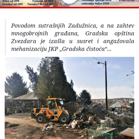
Povodom sutrašnjih Zadužnica, a na zahtev
mnogobrojnih građana, Gradska opština
Zvezdara je izašla u susret i angažovala
mehanizaciju JKP „Gradska čistoća“...