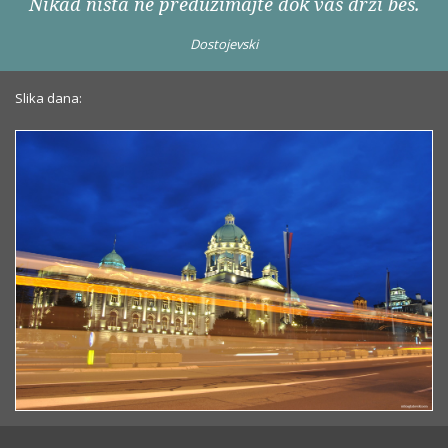
Nikad ništa ne preduzimajte dok vas drži bes.
Dostojevski
Slika dana: