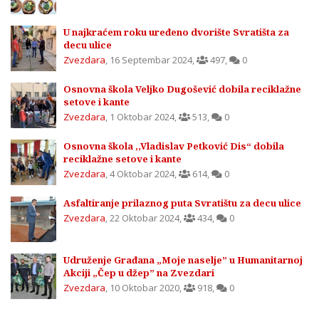
U najkraćem roku uređeno dvorište Svratišta za
decu ulice
Zvezdara
,
16 Septembar 2024
,
497
,
0
Osnovna škola Veljko Dugošević dobila reciklažne
setove i kante
Zvezdara
,
1 Oktobar 2024
,
513
,
0
Osnovna škola ,,Vladislav Petković Dis“ dobila
reciklažne setove i kante
Zvezdara
,
4 Oktobar 2024
,
614
,
0
Asfaltiranje prilaznog puta Svratištu za decu ulice
Zvezdara
,
22 Oktobar 2024
,
434
,
0
Udruženje Građana „Moje naselje” u Humanitarnoj
Akciji „Čep u džep” na Zvezdari
Zvezdara
,
10 Oktobar 2020
,
918
,
0