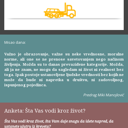
Misao dana:
Važno je obrazovanje, važne su neke vrednosne, moralne
norme, ali one se ne prenose savetovanjem nego načinom
življenja. Možda su to danas prevaziđene kategorije. Možda,
ali ja ne znam, ne mogu da sagledam ni život ni realnost bez
toga. Ipak postoje ustanovljene ljudske vrednosti bez kojih ne
može da bude ni napretka u društvu, ni zadovoljnog,
ispunjenog pojedinca.
Predrag Miki Manojlović
Anketa: Šta Vas vodi kroz život?
Šta Vas vodi kroz život, šta Vam daje snagu da idete napred, da
ustanete ujutru iz kreveta?