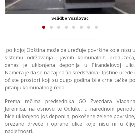
Selidbe Voždovac
po kojoj Opština može da uređuje površine koje nisu u
sistemu održavanja javnih komunalnih preduzeća,
danas je uklonjena deponija u Pirandelovoj ulici.
Namera je da se na taj način sredstvima Opštine urede i
očiste prostori koji su dugo godina bile crne tačke po
pitanju komunalnog reda.
Prema rečima predsednika GO Zvezdara Vladana
Jeremića, na osnovu te Odluke, u narednom periodu
biće uklonjeno još deponija, pokošene zelene površine,
orezano drveće i oprane ulice koje nisu ni u čijoj
nadležnosti.