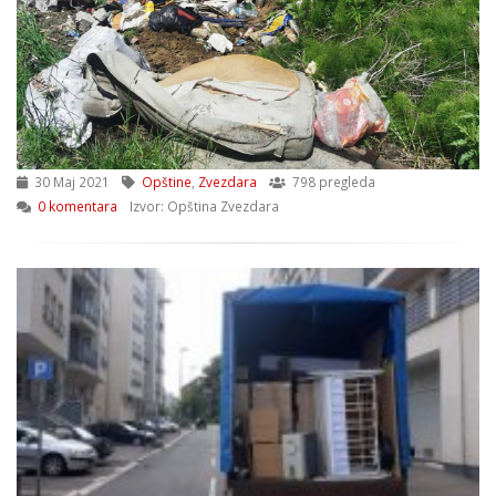
30 Maj 2021
Opštine
,
Zvezdara
798 pregleda
0 komentara
Izvor: Opština Zvezdara