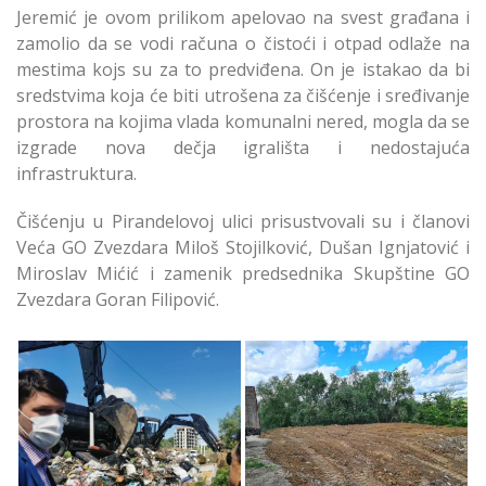
Jeremić je ovom prilikom apelovao na svest građana i
zamolio da se vodi računa o čistoći i otpad odlaže na
mestima kojs su za to predviđena. On je istakao da bi
sredstvima koja će biti utrošena za čišćenje i sređivanje
prostora na kojima vlada komunalni nered, mogla da se
izgrade nova dečja igrališta i nedostajuća
infrastruktura.
Čišćenju u Pirandelovoj ulici prisustvovali su i članovi
Veća GO Zvezdara Miloš Stojilković, Dušan Ignjatović i
Miroslav Mićić i zamenik predsednika Skupštine GO
Zvezdara Goran Filipović.
Uklonjena Deponija u
Pirandelovoj Ulici na
Uklonjena Deponija u
Zvezdari
Pirandelovoj Ulici na
Zvezdari