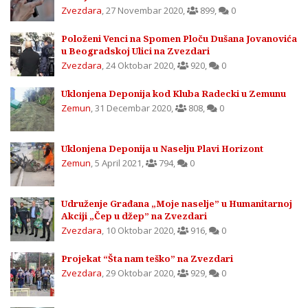
Zvezdara
,
27 Novembar 2020
,
899
,
0
Položeni Venci na Spomen Ploču Dušana Jovanovića
u Beogradskoj Ulici na Zvezdari
Zvezdara
,
24 Oktobar 2020
,
920
,
0
Uklonjena Deponija kod Kluba Radecki u Zemunu
Zemun
,
31 Decembar 2020
,
808
,
0
Uklonjena Deponija u Naselju Plavi Horizont
Zemun
,
5 April 2021
,
794
,
0
Udruženje Građana „Moje naselje” u Humanitarnoj
Akciji „Čep u džep” na Zvezdari
Zvezdara
,
10 Oktobar 2020
,
916
,
0
Projekat “Šta nam teško” na Zvezdari
Zvezdara
,
29 Oktobar 2020
,
929
,
0