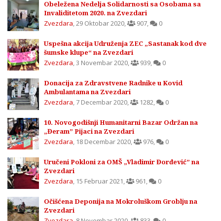
Obeležena Nedelja Solidarnosti sa Osobama sa
Invaliditetom 2020. na Zvezdari
Zvezdara
,
29 Oktobar 2020
,
907
,
0
Uspešna akcija Udruženja ZEC „Sastanak kod dve
šumske klupe“ na Zvezdari
Zvezdara
,
3 Novembar 2020
,
939
,
0
Donacija za Zdravstvene Radnike u Kovid
Ambulantama na Zvezdari
Zvezdara
,
7 Decembar 2020
,
1282
,
0
10. Novogodišnji Humanitarni Bazar Održan na
„Đeram” Pijaci na Zvezdari
Zvezdara
,
18 Decembar 2020
,
976
,
0
Uručeni Pokloni za OMŠ „Vladimir Đorđević” na
Zvezdari
Zvezdara
,
15 Februar 2021
,
961
,
0
Očišćena Deponija na Mokroluškom Groblju na
Zvezdari
Zvezdara
,
8 Novembar 2020
,
833
,
0