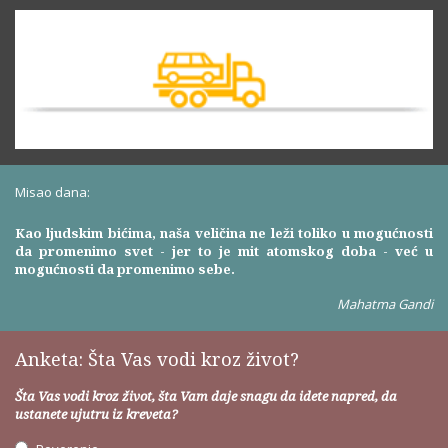
Misao dana:
Kao ljudskim bićima, naša veličina ne leži toliko u mogućnosti
da promenimo svet - jer to je mit atomskog doba - već u
mogućnosti da promenimo sebe.
Mahatma Gandi
Anketa: Šta Vas vodi kroz život?
Šta Vas vodi kroz život, šta Vam daje snagu da idete napred, da
ustanete ujutru iz kreveta?