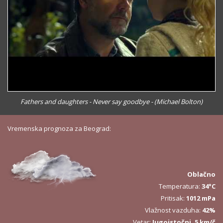
Fathers and daughters - Never say goodbye - (Michael Bolton)
Vremenska prognoza za Beograd:
Oblačno
Temperatura:
34°C
Pritisak:
1012 mPa
Vlažnost vazduha:
42%
Vetar:
Jugoistočni, 5 km/č