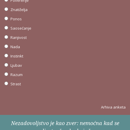
Poverenje
Znatiželja
Ponos
Saosećanje
Ranjivost
Nada
Instinkt
Ljubav
Razum
Strast
Arhiva anketa
Nezadovoljstvo je kao zver: nemoćna kad se