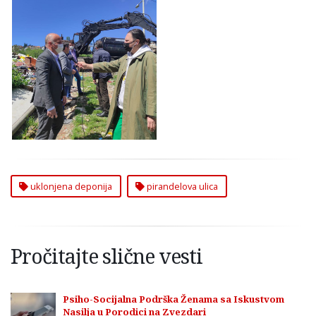
Uklonjena Deponija u
Pirandelovoj Ulici na
Zvezdari
uklonjena deponija
pirandelova ulica
Pročitajte slične vesti
Psiho-Socijalna Podrška Ženama sa Iskustvom
Nasilja u Porodici na Zvezdari