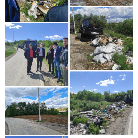
Uklonjena Deponija u
Pirandelovoj Ulici na
Zvezdari
Uklonjena Deponija u
Pirandelovoj Ulici na
Zvezdari
Uklonjena Deponija u
Pirandelovoj Ulici na
Uklonjena Deponija u
Zvezdari
Pirandelovoj Ulici na
Zvezdari