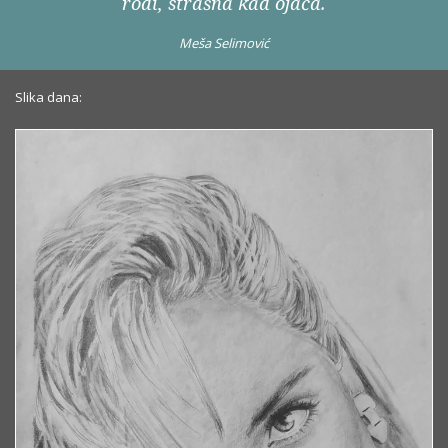
rodi, strašna kad ojača.
Meša Selimović
Slika dana: