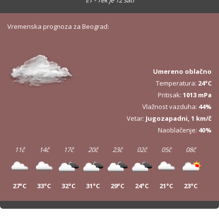
ET - Tek je 12 sati
Vremenska prognoza za Beograd:
Umereno oblačno
Temperatura:
24°C
Pritisak:
1013 mPa
Vlažnost vazduha:
44%
Vetar:
Jugozapadni, 1 km/č
Naoblačenje:
40%
11č
14č
17č
20č
23č
02č
05č
08č
27°C
33°C
32°C
31°C
29°C
24°C
21°C
23°C
11č
14č
17č
20č
23č
02č
05č
08č