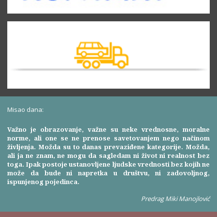
Misao dana:
Važno je obrazovanje, važne su neke vrednosne, moralne
norme, ali one se ne prenose savetovanjem nego načinom
življenja. Možda su to danas prevaziđene kategorije. Možda,
ali ja ne znam, ne mogu da sagledam ni život ni realnost bez
toga. Ipak postoje ustanovljene ljudske vrednosti bez kojih ne
može da bude ni napretka u društvu, ni zadovoljnog,
ispunjenog pojedinca.
Predrag Miki Manojlović