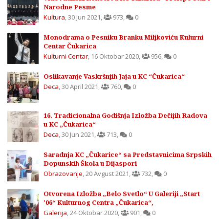
Narodne Pesme
Kultura
,
30 Jun 2021
,
973
,
0
Monodrama o Pesniku Branku Miljkoviću Kulurni
Centar Čukarica
Kulturni Centar
,
16 Oktobar 2020
,
956
,
0
Oslikavanje Vaskršnjih Jaja u KC “Čukarica“
Deca
,
30 April 2021
,
760
,
0
16. Tradicionalna Godišnja Izložba Dečijih Radova
u KC „Čukarica“
Deca
,
30 Jun 2021
,
713
,
0
Saradnja KC „Čukarice“ sa Predstavnicima Srpskih
Dopunskih Škola u Dijaspori
Obrazovanje
,
20 Avgust 2021
,
732
,
0
Otvorena Izložba „Belo Svetlo“ U Galeriji „Start
'06“ Kulturnog Centra „Čukarica“,
Galerija
,
24 Oktobar 2020
,
901
,
0