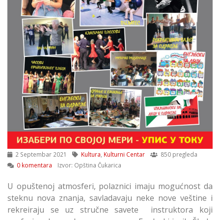
2 Septembar 2021
Kultura
,
Kulturni Centar
850 pregleda
0 komentara
Izvor: Opština Čukarica
U opuštenoj atmosferi, polaznici imaju mogućnost da
steknu nova znanja, savladavaju neke nove veštine i
rekreiraju se uz stručne savete instruktora koji