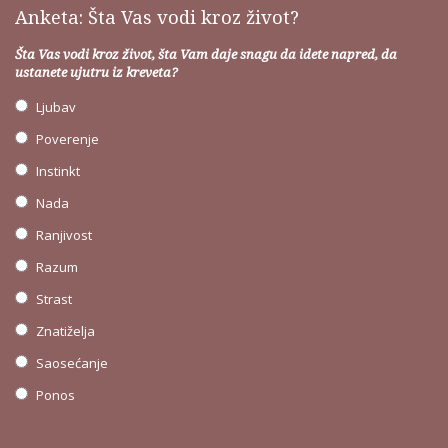
Anketa: Šta Vas vodi kroz život?
Šta Vas vodi kroz život, šta Vam daje snagu da idete napred, da
ustanete ujutru iz kreveta?
Ljubav
Poverenje
Instinkt
Nada
Ranjivost
Razum
Strast
Znatiželja
Saosećanje
Ponos