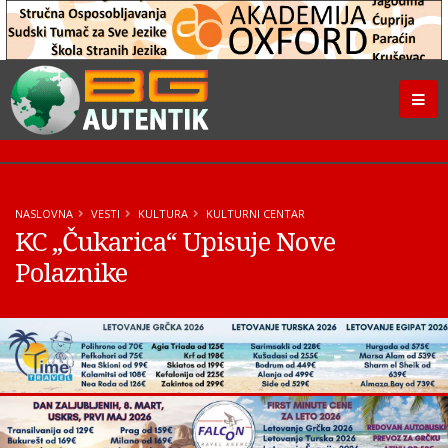
NASLOVNA
VESTI
KULTURA
KULTURNI CENTAR
KC „Čukarica“ Upisuje Nove
Polaznike