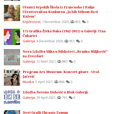
Učenici Srpskih Škola iz Francuske i Italije
Učestvovali na Konkursu „Ja bih Stihom da ti
Kažem“
Književnost
,
1 Novembar 2020
,
853
,
0
175 Grafika Živka Đaka (1942-2011) u Galeriji 73 na
Čukarici
Galerija
,
4 Decembar 2020
,
951
,
0
Nova Izložba Slika u Biblioteci „Branko Miljković”
na Zvezdari
Galerija
,
12 Mart 2021
,
887
,
0
Program Ars Musicum: Koncert gitare - Uroš
Jaćević
Muzika
,
5 April 2021
,
866
,
0
Izložba Nevene Didović u Blok Galeriji
Galerija
,
29 April 2021
,
791
,
0
Novi Grafit Ukrasio Zemun