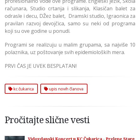
profesionalno vode ove programe. Engleski jezik, Škola
računara, Studio crtanja i slikanja, Klasičan balet za
odrasle i decu, DŽez balet, Dramski studio, Igraonica za
pravilan razvoj devojčica, samo su neki od programa
koji su ove godine u ponudi.
Programi se realizuju u malim grupama, sa najviše 10
polaznika, uz poštovanje svih epidemioloških mera.
PRVI ČAS JE UVEK BESPLATAN!
kc čukarica
upis novih članova
Pročitajte slične vesti
Vidovdanski Koncert u KC Čukarica - Prelepe Stare