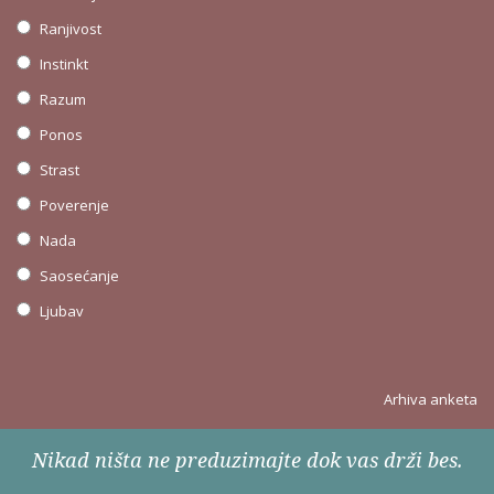
Ranjivost
Instinkt
Razum
Ponos
Strast
Poverenje
Nada
Saosećanje
Ljubav
Arhiva anketa
Nikad ništa ne preduzimajte dok vas drži bes.