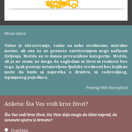
Misao dana:
Važno je obrazovanje, važne su neke vrednosne, moralne
norme, ali one se ne prenose savetovanjem nego načinom
življenja. Možda su to danas prevaziđene kategorije. Možda,
ali ja ne znam, ne mogu da sagledam ni život ni realnost bez
toga. Ipak postoje ustanovljene ljudske vrednosti bez kojih ne
može da bude ni napretka u društvu, ni zadovoljnog,
ispunjenog pojedinca.
Predrag Miki Manojlović
Anketa: Šta Vas vodi kroz život?
Šta Vas vodi kroz život, šta Vam daje snagu da idete napred, da
ustanete ujutru iz kreveta?
Znatiželja