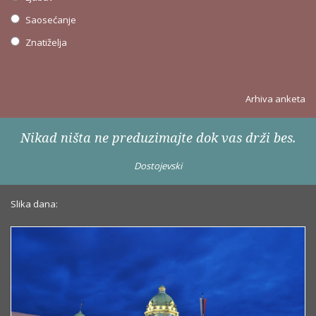
Saosećanje
Znatiželja
Arhiva anketa
Nikad ništa ne preduzimajte dok vas drži bes.
Dostojevski
Slika dana: