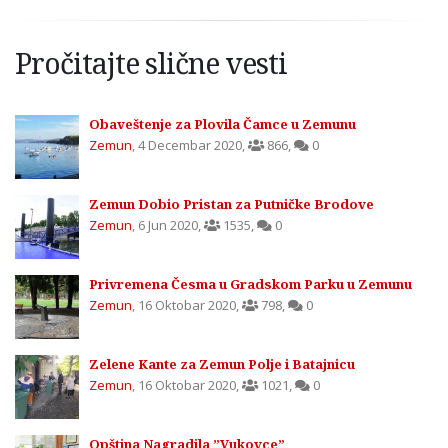
Pročitajte slične vesti
Obaveštenje za Plovila Čamce u Zemunu
Zemun
,
4 Decembar 2020
,
866
,
0
Zemun Dobio Pristan za Putničke Brodove
Zemun
,
6 Jun 2020
,
1535
,
0
Privremena Česma u Gradskom Parku u Zemunu
Zemun
,
16 Oktobar 2020
,
798
,
0
Zelene Kante za Zemun Polje i Batajnicu
Zemun
,
16 Oktobar 2020
,
1021
,
0
Opština Nagradila ”Vukovce”