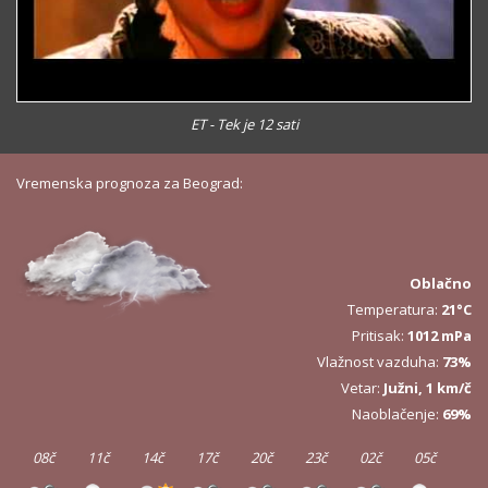
ET - Tek je 12 sati
Vremenska prognoza za Beograd:
Oblačno
Temperatura:
21°C
Pritisak:
1012 mPa
Vlažnost vazduha:
73%
Vetar:
Južni, 1 km/č
Naoblačenje:
69%
08č
11č
14č
17č
20č
23č
02č
05č