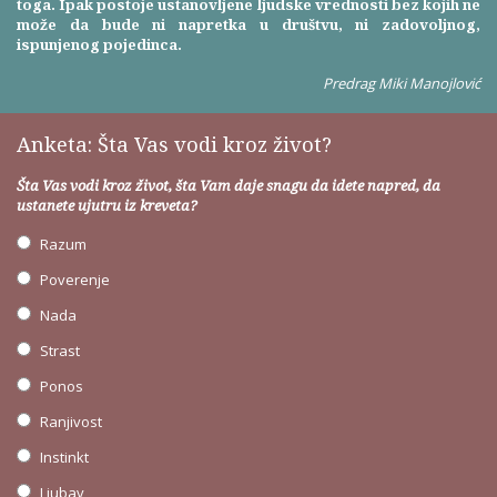
toga. Ipak postoje ustanovljene ljudske vrednosti bez kojih ne
može da bude ni napretka u društvu, ni zadovoljnog,
ispunjenog pojedinca.
Predrag Miki Manojlović
Anketa: Šta Vas vodi kroz život?
Šta Vas vodi kroz život, šta Vam daje snagu da idete napred, da
ustanete ujutru iz kreveta?
Razum
Poverenje
Nada
Strast
Ponos
Ranjivost
Instinkt
Ljubav