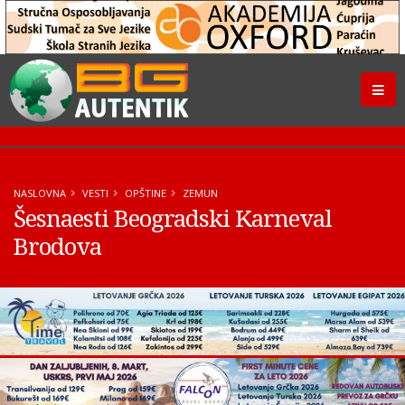
NASLOVNA
VESTI
OPŠTINE
ZEMUN
Šesnaesti Beogradski Karneval
Brodova