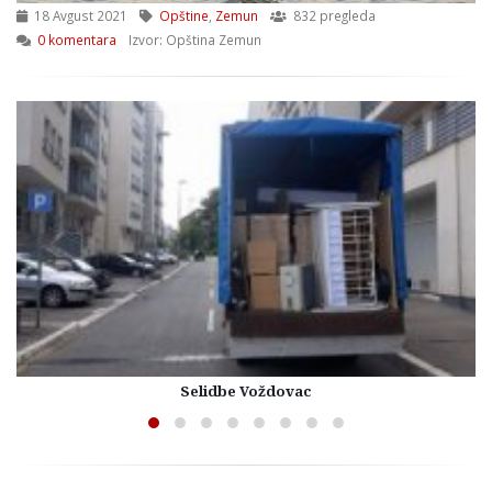
18 Avgust 2021
Opštine
,
Zemun
832 pregleda
0 komentara
Izvor: Opština Zemun
Selidbe Voždovac