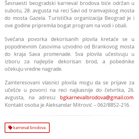
Šesnaesti beogradski karneval brodova biće održan u
subotu, 28. avgusta na reci Savi od tramvajskog mosta
do mosta Gazela. Turistička organizacija Beograd je i
ove godine pripremila bogat program na vodi i obali.
Svečana povorka dekorisanih plovila kretaće se u
popodnevnim časovima uzvodno od Brankovog mosta
do kraja Sava promenade. Sva plovila učestvuju u
izboru za najlepše dekorisan brod, a pobednike
očekuju vredne nagrade.
Zainteresovani vlasnici plovila mogu da se prijave za
učešće u povorci na reci najkasnije do četvrtka, 26.
avgusta, na adresu:
bgkarnevalbrodova@gmail.com
.
Kontakt osoba je Aleksandar Mitrović – 062/8852-216.
karneval brodova