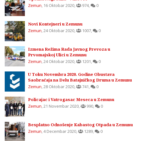
Zemun
,
16 Oktobar 2020
,
974
,
0
Novi Kontejneri u Zemunu
Zemun
,
24 Oktobar 2020
,
1007
,
0
Izmena Režima Rada Javnog Prevoza u
Prvomajskoj Ulici u Zemunu
Zemun
,
24 Oktobar 2020
,
1201
,
0
U Toku Novembra 2020. Godine Obustava
Saobraćaja na Delu Batajničkog Druma u Zemunu
Zemun
,
28 Oktobar 2020
,
741
,
0
Policajac i Vatrogasac Meseca u Zemunu
Zemun
,
21 Novembar 2020
,
990
,
0
Besplatno Odnošenje Kabastog Otpada u Zemunu
Zemun
,
4 Decembar 2020
,
1289
,
0