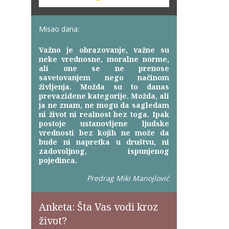
Misao dana:
Važno je obrazovanje, važne su
neke vrednosne, moralne norme,
ali one se ne prenose
savetovanjem nego načinom
življenja. Možda su to danas
prevaziđene kategorije. Možda, ali
ja ne znam, ne mogu da sagledam
ni život ni realnost bez toga. Ipak
postoje ustanovljene ljudske
vrednosti bez kojih ne može da
bude ni napretka u društvu, ni
zadovoljnog, ispunjenog
pojedinca.
Predrag Miki Manojlović
Anketa: Šta Vas vodi kroz
život?