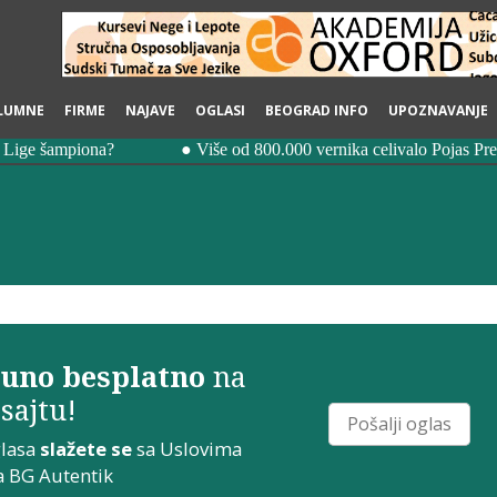
LUMNE
FIRME
NAJAVE
OGLASI
BEOGRAD INFO
UPOZNAVANJE
uno besplatno
na
sajtu!
Pošalji oglas
glasa
slažete se
sa
Uslovima
a
BG Autentik