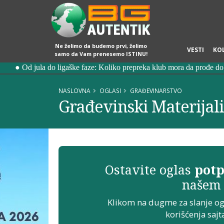
Ne želimo da budemo prvi, želimo
VESTI
KO
samo da Vam prenesemo ISTINU!
NASLOVNA
OGLASI
GRAĐEVINARSTVO
Građevinski Materijali
Ostavite oglas
potp
našem 
Klikom na dugme za slanje o
korišćenja sajt