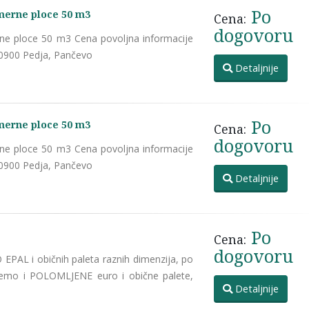
Po
merne ploce 50 m3
Cena:
dogovoru
ne ploce 50 m3 Cena povoljna informacije
20900 Pedja, Pančevo
Detaljnije
Po
merne ploce 50 m3
Cena:
dogovoru
ne ploce 50 m3 Cena povoljna informacije
20900 Pedja, Pančevo
Detaljnije
Po
Cena:
dogovoru
EPAL i običnih paleta raznih dimenzija, po
jemo i POLOMLJENE euro i obične palete,
Detaljnije