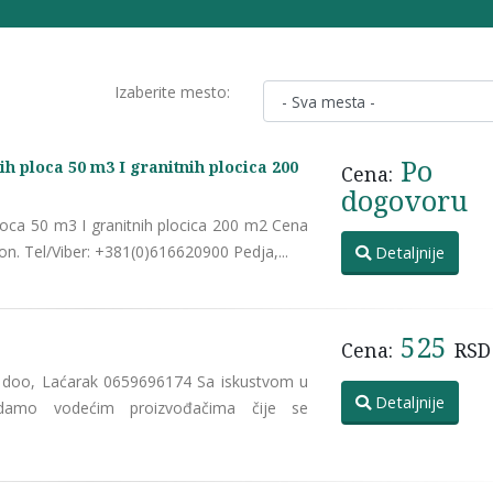
Izaberite mesto:
Po
ih ploca 50 m3 I granitnih plocica 200
Cena:
dogovoru
ploca 50 m3 I granitnih plocica 200 m2 Cena
on. Tel/Viber: +381(0)616620900 Pedja,...
Detaljnije
525
Cena:
RSD
 doo, Laćarak 0659696174 Sa iskustvom u
Detaljnije
padamo vodećim proizvođačima čije se