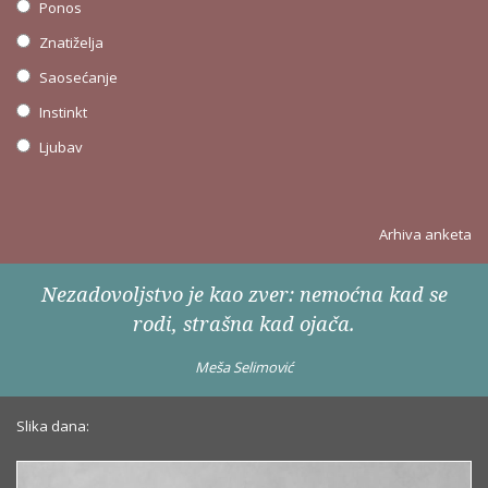
Ponos
Znatiželja
Saosećanje
Instinkt
Ljubav
Arhiva anketa
Nezadovoljstvo je kao zver: nemoćna kad se
rodi, strašna kad ojača.
Meša Selimović
Slika dana: