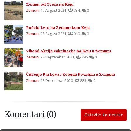
Zemun od Cveća na Keju
Zemun
,
17 Avgust 2021
,
734
,
0
Počelo Leto na Zemunskom Keju
Zemun
,
18 Avgust 2021
,
910
,
0
Vikend Akcija Vakcinacije na Keju u Zemunu
Zemun
,
27 Septembar 2021
,
796
,
0
Čišćenje Parkova i Zelenih Površina u Zemunu
Zemun
,
18 Decembar 2020
,
883
,
0
Komentari (0)
Ostavite komentar