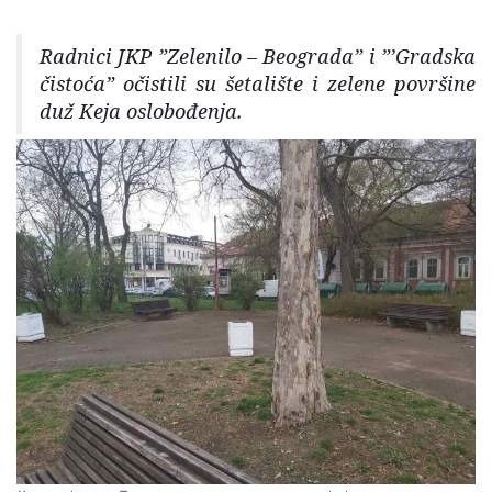
Radnici JKP ”Zelenilo – Beograda” i ”’Gradska
čistoća” očistili su šetalište i zelene površine
duž Keja oslobođenja.