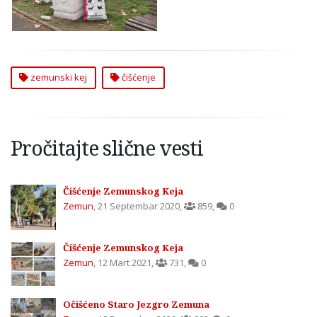
zemunski kej
čišćenje
Pročitajte slične vesti
Čišćenje Zemunskog Keja
Zemun
,
21 Septembar 2020
,
859
,
0
Čišćenje Zemunskog Keja
Zemun
,
12 Mart 2021
,
731
,
0
Očišćeno Staro Jezgro Zemuna