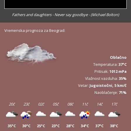
Fathers and daughters - Never say goodbye - (Michael Bolton)
Vremenska prognoza za Beograd:
Oblačno
Temperatura:
37°C
Pritisak:
1012 mPa
Vlažnost vazduha:
35%
Vetar:
Jugoistočni, 5 km/č
Naoblačenje:
71%
20č
23č
02č
05č
08č
11č
14č
17č
35°C
30°C
25°C
23°C
28°C
34°C
37°C
38°C