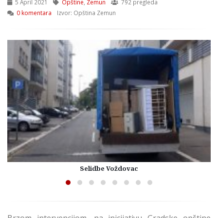
5 April 2021
Opštine
,
Zemun
792 pregleda
0 komentara
Izvor: Opština Zemun
Selidbe Voždovac
Brzom intervencijom, na inicijativu Gradske opštine