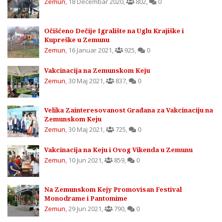
Zemun
,
18 Decembar 2020
,
802
,
0
Očišćeno Dečije Igralište na Uglu Krajiške i
Kupreške u Zemunu
Zemun
,
16 Januar 2021
,
925
,
0
Vakcinacija na Zemunskom Keju
Zemun
,
30 Maj 2021
,
837
,
0
Velika Zainteresovanost Građana za Vakcinaciju na
Zemunskom Keju
Zemun
,
30 Maj 2021
,
725
,
0
Vakcinacija na Keju i Ovog Vikenda u Zemunu
Zemun
,
10 Jun 2021
,
859
,
0
Na Zemunskom Kejy Promovisan Festival
Monodrame i Pantomime
Zemun
,
29 Jun 2021
,
790
,
0