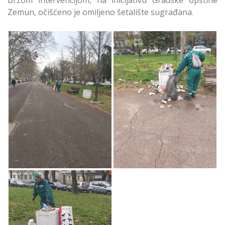
Zemun, očišćeno je omiljeno šetalište sugrađana.
Čišćenje Zemunskog
Čišćenje Zemunskog
Keja
Keja
Čišćenje Zemunskog
Keja