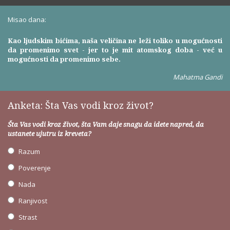
Misao dana:
Kao ljudskim bićima, naša veličina ne leži toliko u mogućnosti
da promenimo svet - jer to je mit atomskog doba - već u
mogućnosti da promenimo sebe.
Mahatma Gandi
Anketa: Šta Vas vodi kroz život?
Šta Vas vodi kroz život, šta Vam daje snagu da idete napred, da
ustanete ujutru iz kreveta?
Razum
Poverenje
Nada
Ranjivost
Strast