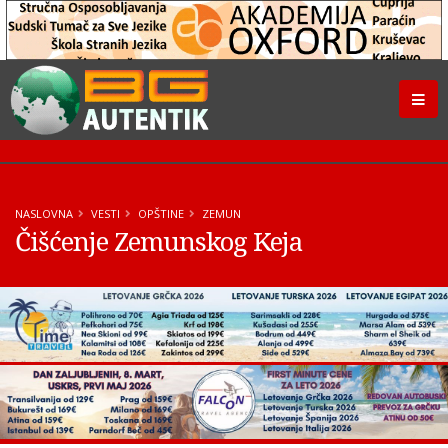
NASLOVNA
VESTI
OPŠTINE
ZEMUN
Čišćenje Zemunskog Keja