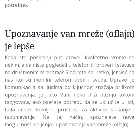
potrebno.
Upoznavanje van mreže (oflajn)
je lepše
Kada ste poslednji put proveli kvalitetno vreme sa
nekim, a da niste pogledali u telefon ili proverili statuse
na društvenim mrežama? Složićete se, retko, jer većina
nas koristi mobilni telefon uvek i svuda. Upravo je
komunikacija sa ljudima od ključnog značaja prilikom
upoznavanja, jer ako Vam neko drži pažnju tokom
razgovora, ako osećate potrebu da se uključite u isti,
tada imate dovoljno prostora za aktivno slušanje i
razumevanje. Na taj način, spoznajete nove
mogućnosti deljenja i upoznavanja van mreže (oflajn).