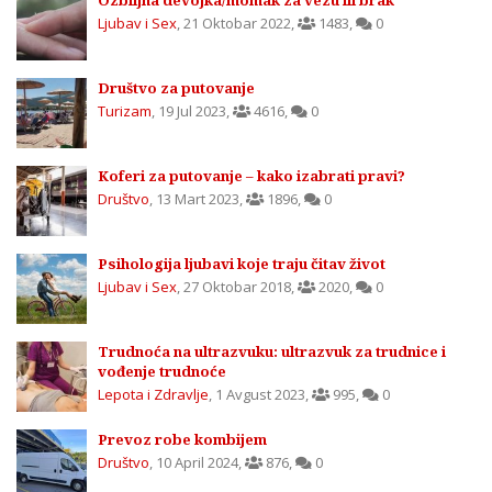
Ozbiljna devojka/momak za vezu ili brak
Ljubav i Sex
,
21 Oktobar 2022
,
1483
,
0
Društvo za putovanje
Turizam
,
19 Jul 2023
,
4616
,
0
Koferi za putovanje – kako izabrati pravi?
Društvo
,
13 Mart 2023
,
1896
,
0
Psihologija ljubavi koje traju čitav život
Ljubav i Sex
,
27 Oktobar 2018
,
2020
,
0
Trudnoća na ultrazvuku: ultrazvuk za trudnice i
vođenje trudnoće
Lepota i Zdravlje
,
1 Avgust 2023
,
995
,
0
Prevoz robe kombijem
Društvo
,
10 April 2024
,
876
,
0