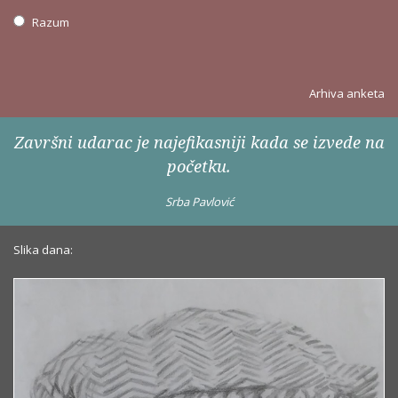
Razum
Arhiva anketa
Završni udarac je najefikasniji kada se izvede na
početku.
Srba Pavlović
Slika dana: