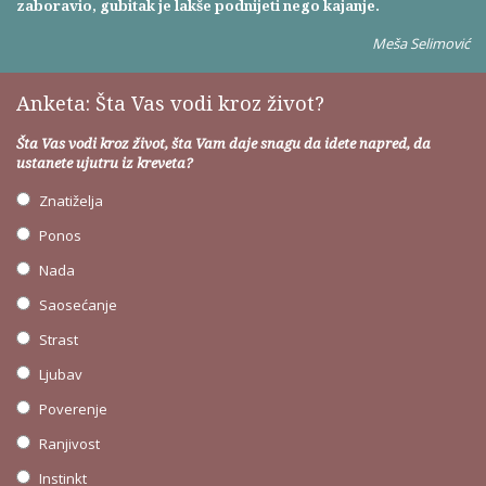
zaboravio, gubitak je lakše podnijeti nego kajanje.
Meša Selimović
Anketa: Šta Vas vodi kroz život?
Šta Vas vodi kroz život, šta Vam daje snagu da idete napred, da
ustanete ujutru iz kreveta?
Znatiželja
Ponos
Nada
Saosećanje
Strast
Ljubav
Poverenje
Ranjivost
Instinkt