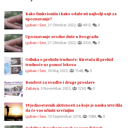
Kako funkcionišu i kako odabrati najbolji sajt za
upoznavanje?
Ljubav i Sex
,
21 Oktobar 2022
,
4912
,
0
Upoznavanje srodne duše u Beogradu
Ljubav i Sex
,
21 Oktobar 2022
,
3333
,
0
Odluka o prekidu trudnoće: Kiretaža ili prekid
trudnoće uz pomoć lekova
Ljubav i Sex
,
30 Maj 2023
,
1548
,
0
Bendovi za svadbe i druge proslave
Zabava
,
3 Novembar 2023
,
1230
,
0
10 jednostavnih aktivnosti za koje je nauka utvrdila
da će vas učiniti srećnijim
Ljubav i Sex
,
10 Septembar 2018
,
1089
,
0