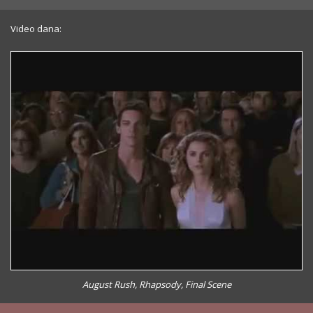
Video dana:
August Rush, Rhapsody, Final Scene