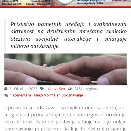
Prisustvo pametnih uređaja i svakodnevna
aktivnost na društvenim mrežama svakako
otežava socijalne interakcije i smanjuje
njihovo održavanje.
21 Oktobar 2022
Ljubav i Sex
2464 pregleda
1 komentara
Neko Normalan Upoznavanje
Upravo to se odražava i na kvalitet odnosa i veza, ali i
mogućnost pronalaženja osobe za razgovor, druženje,
vezu ili brak. Zato se postavlja pitanje da li je onlajn
upoznavanje popularno i da li je to nešto što nam je