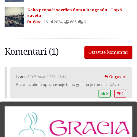
Kako pronaći savršen dom u Beogradu - Top 5
saveta
Društvo
,
16 Jul 2024
,
686
,
0
Komentari (1)
Ostavite komentar
Ivan
,
Odgovori
21 Oktobar 2022, 13:54
Bravo, vratimo upoznavanje tamo gde mu je i mestu - Uživo
0
0