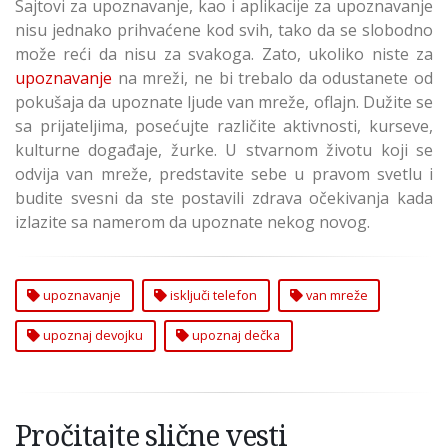
Sajtovi za upoznavanje, kao i aplikacije za upoznavanje
nisu jednako prihvaćene kod svih, tako da se slobodno
može reći da nisu za svakoga. Zato, ukoliko niste za
upoznavanje
na mreži, ne bi trebalo da odustanete od
pokušaja da upoznate ljude van mreže, oflajn. Dužite se
sa prijateljima, posećujte različite aktivnosti, kurseve,
kulturne događaje, žurke. U stvarnom životu koji se
odvija van mreže, predstavite sebe u pravom svetlu i
budite svesni da ste postavili zdrava očekivanja kada
izlazite sa namerom da upoznate nekog novog.
upoznavanje
isključi telefon
van mreže
upoznaj devojku
upoznaj dečka
Pročitajte slične vesti