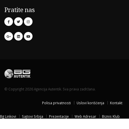
Pratite nas
© Copyright 2026 Agencija Autentik. Sva prava zadržana.
Polisa privatnosti
Uslovi korišćenja
Kontakt
Bg Linkovi
Sajtovi Srbija
Prezentacije
Web Adresar
Biznis Klub
Naissus Niš
Dom za stare
Temisvar Izlet