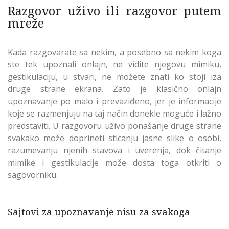
Razgovor uživo ili razgovor putem
mreže
Kada razgovarate sa nekim, a posebno sa nekim koga
ste tek upoznali onlajn, ne vidite njegovu mimiku,
gestikulaciju, u stvari, ne možete znati ko stoji iza
druge strane ekrana. Zato je klasično onlajn
upoznavanje po malo i prevaziđeno, jer je informacije
koje se razmenjuju na taj način donekle moguće i lažno
predstaviti. U razgovoru uživo ponašanje druge strane
svakako može doprineti sticanju jasne slike o osobi,
razumevanju njenih stavova i uverenja, dok čitanje
mimike i gestikulacije može dosta toga otkriti o
sagovorniku.
Sajtovi za upoznavanje nisu za svakoga