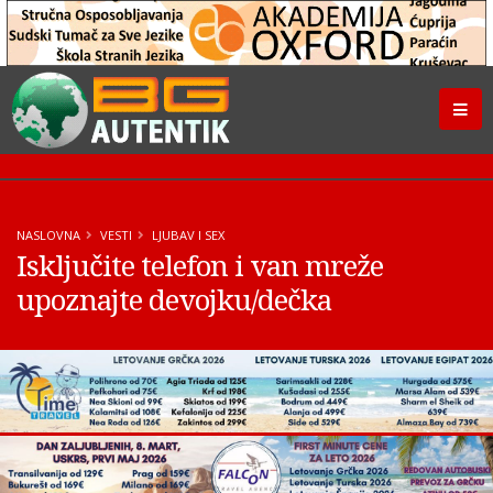
NASLOVNA
VESTI
LJUBAV I SEX
Isključite telefon i van mreže
upoznajte devojku/dečka