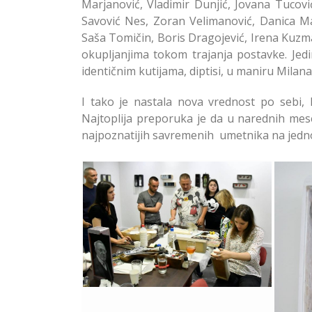
Marjanović, Vladimir Dunjić, Jovana Tucovi
Savović Nes, Zoran Velimanović, Danica Ma
Saša Tomičin, Boris Dragojević, Irena Kuzm
okupljanjima tokom trajanja postavke. Jedi
identičnim kutijama, diptisi, u maniru Milan
I tako je nastala nova vrednost po sebi,
Najtoplija preporuka je da u narednih mesec
najpoznatijih savremenih umetnika na jednom 
Omaž Milanu Tucoviću u
Galeriji A u Zemunu
Om