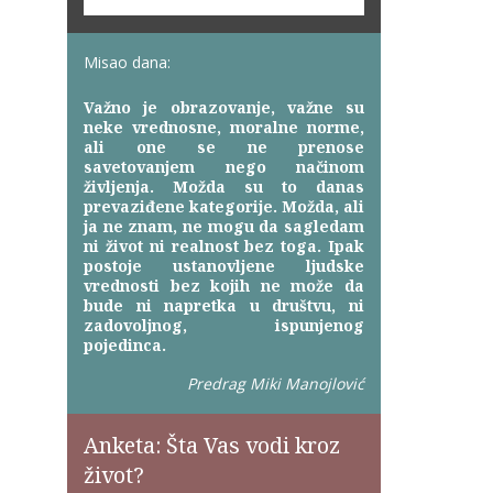
Misao dana:
Važno je obrazovanje, važne su
neke vrednosne, moralne norme,
ali one se ne prenose
savetovanjem nego načinom
življenja. Možda su to danas
prevaziđene kategorije. Možda, ali
ja ne znam, ne mogu da sagledam
ni život ni realnost bez toga. Ipak
postoje ustanovljene ljudske
vrednosti bez kojih ne može da
bude ni napretka u društvu, ni
zadovoljnog, ispunjenog
pojedinca.
Predrag Miki Manojlović
Anketa: Šta Vas vodi kroz
život?