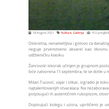
18 Avgust 2021
Kultura
,
Galerija
912 pregle
Diskretna, nenametljiva i gotovo za današnje
neguje prvenstveno akvarel kao likovnu 
udžbeničku klasiku.
Žanrovski iskorak učinjen je grupnom posta
biće zatvorena 11.septembra, te se dotle u m
Milan Tucović, vajar i slikar, izgradio je t
najtalentovanijih stvaralaca. Na nezaboravan
potpisujući ih autentičnim rukopisom, otvor
Dopisujući kolegu i uzora, upriličeno je 