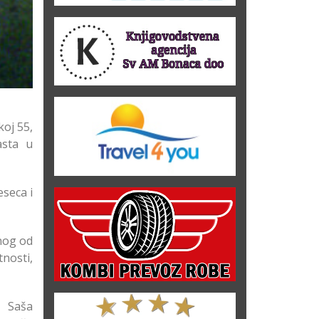
koj 55,
asta u
seca i
dnog od
tnosti,
i Saša