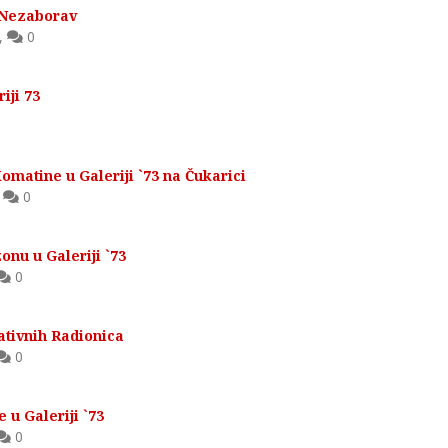
 Nezaborav
,
0
iji 73
omatine u Galeriji `73 na Čukarici
,
0
onu u Galeriji `73
0
ativnih Radionica
0
 u Galeriji `73
0