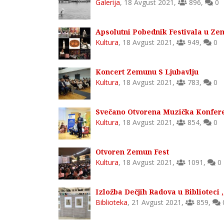
Galerija
,
18 Avgust 2021
,
896
,
0
Apsolutni Pobednik Festivala u Ze
Kultura
,
18 Avgust 2021
,
949
,
0
Koncert Zemunu S Ljubavlju
Kultura
,
18 Avgust 2021
,
783
,
0
Svečano Otvorena Muzička Konferen
Kultura
,
18 Avgust 2021
,
854
,
0
Otvoren Zemun Fest
Kultura
,
18 Avgust 2021
,
1091
,
0
Izložba Dečjih Radova u Biblioteci 
Biblioteka
,
21 Avgust 2021
,
859
,