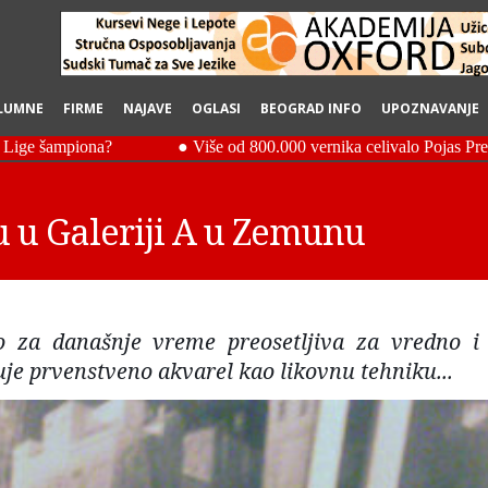
LUMNE
FIRME
NAJAVE
OGLASI
BEOGRAD INFO
UPOZNAVANJE
 u Galeriji A u Zemunu
o za današnje vreme preosetljiva za vredno i 
uje prvenstveno akvarel kao likovnu tehniku...