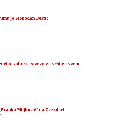
munu je Slobodan Beštić
cija Kultura Poveznica Srbije i Sveta
,,Branko Miljković“ na Zvezdari
0