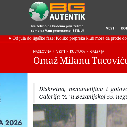
Ne želimo da budemo prvi, želimo
VESTI
KO
samo da Vam prenesemo ISTINU!
NASLOVNA
VESTI
KULTURA
GALERIJA
Omaž Milanu Tucoviću
Diskretna, nenametljiva i gotov
Galerija ”A” u Bežanijskoj 55, neg