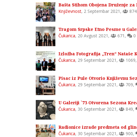
Bašta Stihom Obojena Druženje za
Književnost
,
2 Septembar 2021
,
874
Tragom Srpske Etno Pesme u Galer
Čukarica
,
20 Avgust 2021
,
671
,
0
Izložba Fotografija „Tren“ Nataše K
Čukarica
,
29 Septembar 2021
,
1069
Pisac iz Pule Otvorio Književnu Sez
Čukarica
,
29 Septembar 2021
,
709
,
U Galeriji `73 Otvorena Sezona Kre
Čukarica
,
30 Septembar 2021
,
849
,
Radionice izrade predmeta od gline
Čukarica
,
30 Septembar 2021
,
900
,