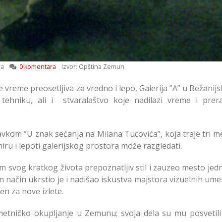
da
0 komentara
Izvor: Opština Zemun
 vreme preosetljiva za vredno i lepo, Galerija ”A” u Bežanijs
tehniku, ali i stvaralaštvo koje nadilazi vreme i prer
vkom ”U znak sećanja na Milana Tucovića”, koja traje tri me
iru i lepoti galerijskog prostora može razgledati.
okom svog kratkog života prepoznatljiv stil i zauzeo mesto je
 način ukrstio je i nadišao iskustva majstora vizuelnih ume
en za nove izlete.
umetničko okupljanje u Zemunu; svoja dela su mu posvetil