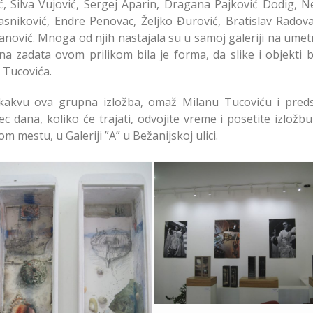
ć, Silva Vujović, Sergej Aparin, Dragana Pajković Dodig, N
sniković, Endre Penovac, Željko Đurović, Bratislav Radova
anović. Mnoga od njih nastajala su u samoj galeriji na umet
na zadata ovom prilikom bila je forma, da slike i objekti 
a Tucovića.
 kakvu ova grupna izložba, omaž Milanu Tucoviću i predst
 dana, koliko će trajati, odvojite vreme i posetite izložb
mestu, u Galeriji ”A” u Bežanijskoj ulici.
Omaž Milanu Tucoviću
Galeriji A
až Milanu Tucoviću u
Galeriji A Zemun