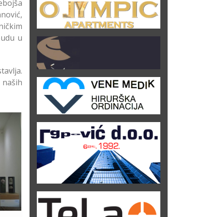
ebojša
nović,
ničkim
budu u
avlja.
u naših
 u