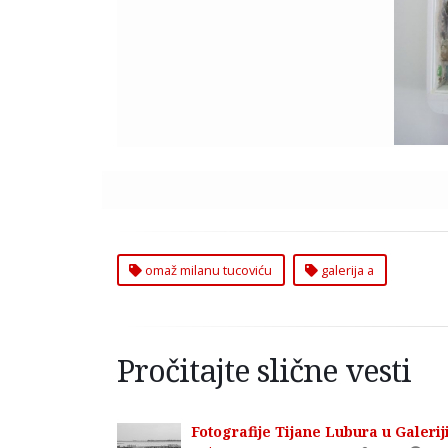
omaž milanu tucoviću
galerija a
Pročitajte slične vesti
Fotografije Tijane Lubura u Galeri