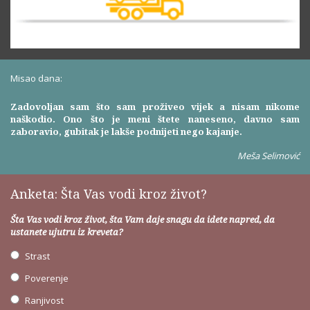
Misao dana:
Zadovoljan sam što sam proživeo vijek a nisam nikome
naškodio. Ono što je meni štete naneseno, davno sam
zaboravio, gubitak je lakše podnijeti nego kajanje.
Meša Selimović
Anketa: Šta Vas vodi kroz život?
Šta Vas vodi kroz život, šta Vam daje snagu da idete napred, da
ustanete ujutru iz kreveta?
Strast
Poverenje
Ranjivost