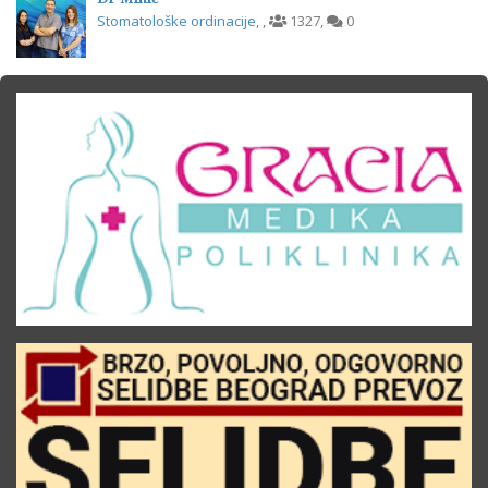
Stomatološke ordinacije
,
,
1327
,
0