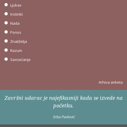
Ljubav
Instinkt
Nada
Ponos
Znatiželja
Razum
Saosećanje
Arhiva anketa
Završni udarac je najefikasniji kada se izvede na
početku.
Srba Pavlović