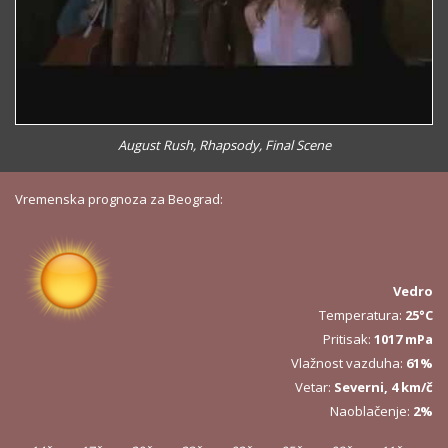
August Rush, Rhapsody, Final Scene
Vremenska prognoza za Beograd:
Vedro
Temperatura:
25°C
Pritisak:
1017 mPa
Vlažnost vazduha:
61%
Vetar:
Severni, 4 km/č
Naoblačenje:
2%