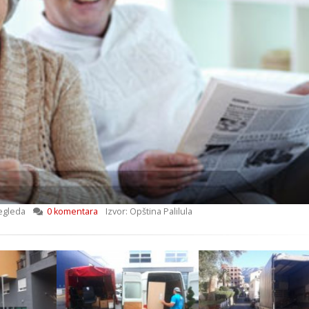
egleda
0 komentara
Izvor: Opština Palilula