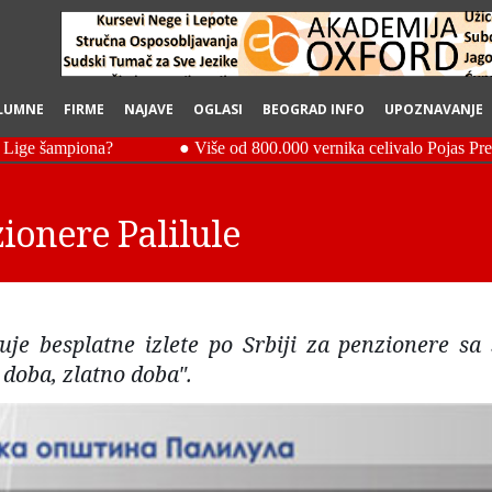
LUMNE
FIRME
NAJAVE
OGLASI
BEOGRAD INFO
UPOZNAVANJE
zionere Palilule
uje besplatne izlete po Srbiji za penzionere sa 
 doba, zlatno doba".