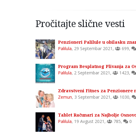
Pročitajte slične vesti
Penzioneri Palilule u obilasku zna
Palilula
,
29 Septembar 2021
,
699
,
Program Besplatnog Plivanja za Os
Palilula
,
2 Septembar 2021
,
1423
,
Zdravstveni Fitnes za Penzionere 
Zemun
,
3 Septembar 2021
,
1030
,
Tablet Računari za Najbolje Osnovc
Palilula
,
19 Avgust 2021
,
785
,
0