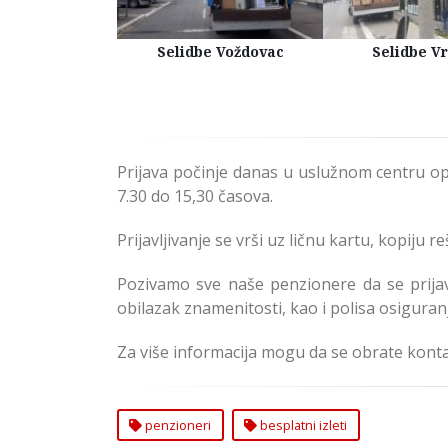
Kuća Beograd
Selidbe Voždovac
Selidbe V
Prijava počinje danas u uslužnom centru op
7.30 do 15,30 časova.
Prijavljivanje se vrši uz ličnu kartu, kopiju 
Pozivamo sve naše penzionere da se prijav
obilazak znamenitosti, kao i polisa osiguran
Za više informacija mogu da se obrate konta
penzioneri
besplatni izleti