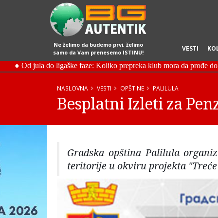
Ne želimo da budemo prvi, želimo
VESTI
KO
samo da Vam prenesemo ISTINU!
NASLOVNA
VESTI
OPŠTINE
PALILULA
Besplatni Izleti za Pen
Gradska opština Palilula organiz
teritorije u okviru projekta "Treće