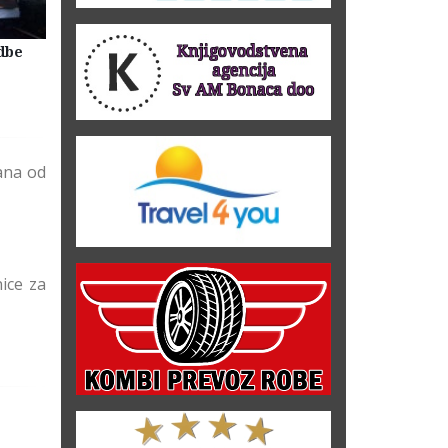
dbe
Selidbe Firme Beograd
Skladištenje Stvari Beogr
Magacin Lagerovanje
ana od
ice za