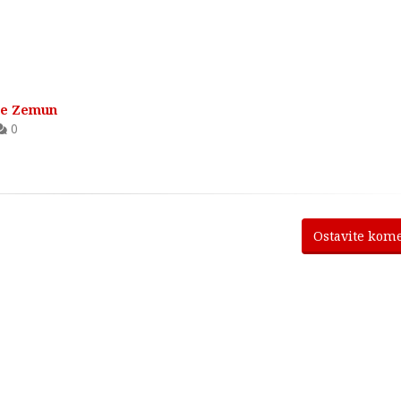
ne Zemun
0
Ostavite kom