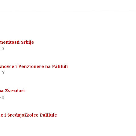
menitosti Srbije
0
novce i Penzionere na Paliluli
0
na Zvezdari
0
e i Srednjoškolce Palilule