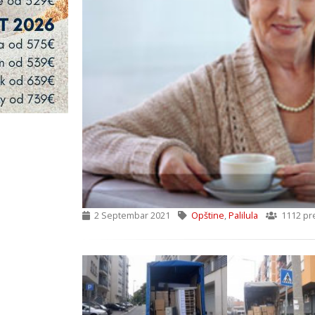
2 Septembar 2021
Opštine
,
Palilula
1112 pr