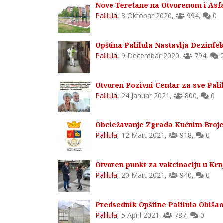
Nove Teretane na Otvorenom i Asfalt
Palilula
,
3 Oktobar 2020
,
994
,
0
Opština Palilula Nastavlja Dezinfek
Palilula
,
9 Decembar 2020
,
794
,
Otvoren Pozivni Centar za sve Palil
Palilula
,
24 Januar 2021
,
800
,
0
Obeležavanje Zgrada Kućnim Brojevi
Palilula
,
12 Mart 2021
,
918
,
0
Otvoren punkt za vakcinaciju u Krn
Palilula
,
20 Mart 2021
,
940
,
0
Predsednik Opštine Palilula Obišao
Palilula
,
5 April 2021
,
787
,
0