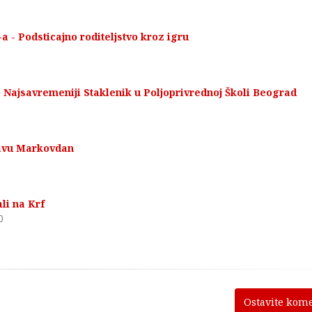
a - Podsticajno roditeljstvo kroz igru
 Najsavremeniji Staklenik u Poljoprivrednoj Školi Beograd
Slavu Markovdan
li na Krf
0
Ostavite kom