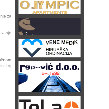
nje za
avanje
služnom
dinskoj