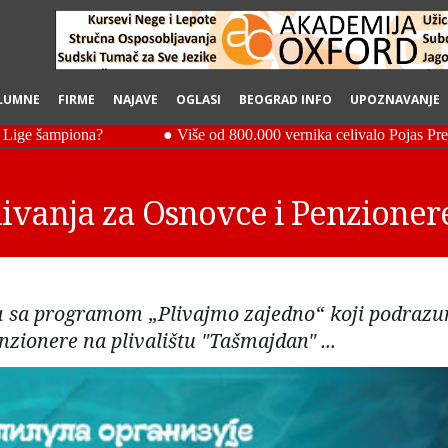
LUMNE
FIRME
NAJAVE
OGLASI
BEOGRAD INFO
UPOZNAVANJE
vanja za Osnovce i Penzionere
ja sa programom „Plivajmo zajedno“ koji podraz
nzionere na plivalištu "Tašmajdan" ...