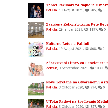
Tablet Računari za Najbolje Osnovc
Palilula
,
19 Avgust 2021
,
785
,
0
Završena Rekonstrukcija Pete Beo
Palilula
,
29 Januar 2021
,
1197
,
0
Kulturno Leto na Paliluli
Palilula
,
19 Avgust 2021
,
808
,
0
Zdravstveni Fitnes za Penzionere 
Zemun
,
3 Septembar 2021
,
1030
,
Nove Teretane na Otvorenom i Asfalt
Palilula
,
3 Oktobar 2020
,
994
,
0
U Toku Radovi na Sređivanju Međubl
Palilula
,
3 Oktobar 2020
,
857
,
0