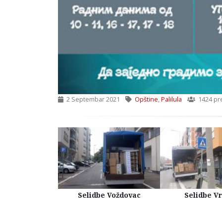
2 Septembar 2021
Opštine
,
Palilula
1424 pr
Kuća Beograd
Selidbe Voždovac
Selidbe V