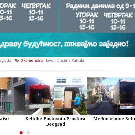
egleda
0 komentara
Izvor: Opština Palilula
račar
Selidbe Poslovnih Prostora
Međunarodne Seli
Beograd