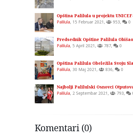
Opština Palilula u projektu UNICEF-
Palilula
,
15 Februar 2021
,
953
,
0
Predsednik Opštine Palilula Obišao
Palilula
,
5 April 2021
,
787
,
0
Opština Palilula Obeležila Svoju 
Palilula
,
30 Maj 2021
,
836
,
0
Najbolji Palilulski Osnovci Otputova
Palilula
,
2 Septembar 2021
,
793
,
Komentari (0)