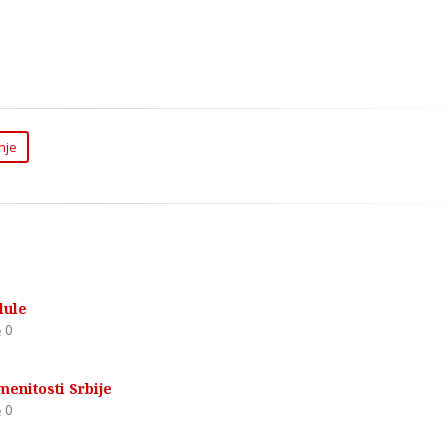
nje
lule
0
menitosti Srbije
0