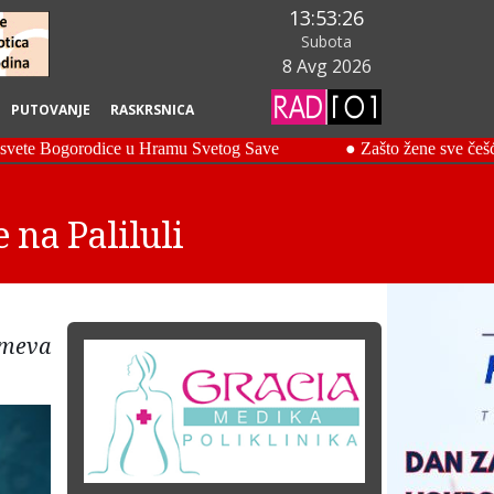
13:53:27
Subota
8 Avg 2026
PUTOVANJE
RASKRSNICA
 na Paliluli
umeva