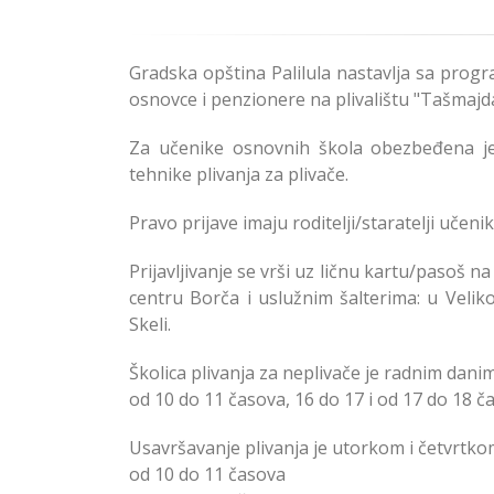
Gradska opština Palilula nastavlja sa prog
osnovce i penzionere na plivalištu "Tašmaj
Za učenike osnovnih škola obezbeđena je 
tehnike plivanja za plivače.
Pravo prijave imaju roditelji/staratelji učenik
Prijavljivanje se vrši uz ličnu kartu/pasoš 
centru Borča i uslužnim šalterima: u Velikom
Skeli.
Školica plivanja za neplivače je radnim dani
od 10 do 11 časova, 16 do 17 i od 17 do 18 č
Usavršavanje plivanja je utorkom i četvrtko
od 10 do 11 časova