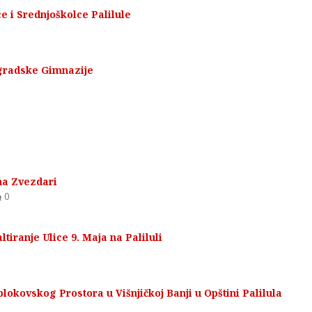
e i Srednjoškolce Palilule
gradske Gimnazije
na Zvezdari
0
iranje Ulice 9. Maja na Paliluli
okovskog Prostora u Višnjičkoj Banji u Opštini Palilula