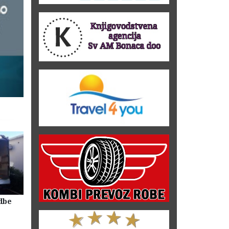
dbe
Selidbe Firme Beograd
Skladištenje Stvari Beogr
Magacin Lagerovanje