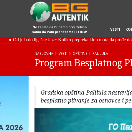
Ne želimo da budemo prvi, želimo
VESTI
KO
samo da Vam prenesemo ISTINU!
NASLOVNA
VESTI
OPŠTINE
PALILULA
Program Besplatnog Pli
Gradska opština Palilula nastavl
besplatno plivanje za osnovce i pe