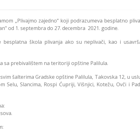
ramom „Plivajmo zajedno“ koji podrazumeva besplatno pliva
dan" od 1. septembra do 27. decembra 2021. godine.
besplatna škola plivanja ako su neplivači, kao i usavrš
a sa prebivalištem na teritoriji opštine Palilula.
na svim šalterima Gradske opštine Palilula, Takovska 12, u u
 Selu, Slancima, Rospi Ćupriji, Višnjici, Kotežu, Ovči i Pa
ma:
asova.
m: