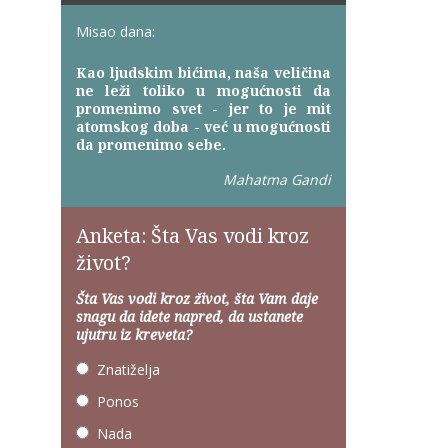
Misao dana:
Kao ljudskim bićima, naša veličina
ne leži toliko u mogućnosti da
promenimo svet - jer to je mit
atomskog doba - već u mogućnosti
da promenimo sebe.
Mahatma Gandi
Anketa: Šta Vas vodi kroz
život?
Šta Vas vodi kroz život, šta Vam daje
snagu da idete napred, da ustanete
ujutru iz kreveta?
Znatiželja
Ponos
Nada