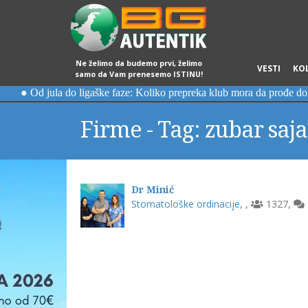
Ne želimo da budemo prvi, želimo
VESTI
KO
samo da Vam prenesemo ISTINU!
Firme - Tag: zubar saj
Dr Minić
Stomatološke ordinacije
,
,
1327
,