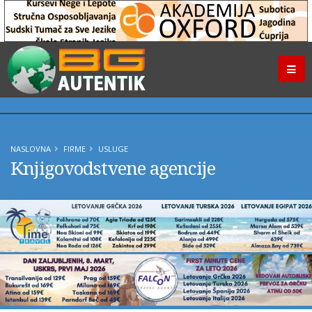
NASLOVNA
FIRME
USLUGE
Knjigovodstvene agencije