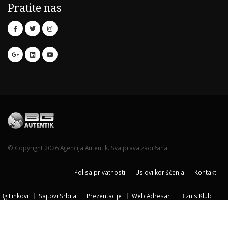
Pratite nas
© Copyright 2026 Agencija Autentik. Sva prava zadržana.
Polisa privatnosti
Uslovi korišćenja
Kontakt
Bg Linkovi
Sajtovi Srbija
Prezentacije
Web Adresar
Biznis Klub
Naissus Niš
Dom za stare
Temisvar Izlet