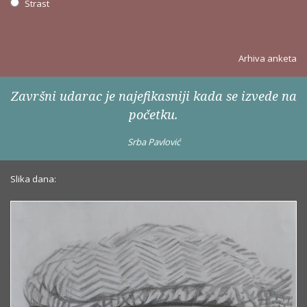
Strast
Arhiva anketa
Završni udarac je najefikasniji kada se izvede na
početku.
Srba Pavlović
Slika dana: