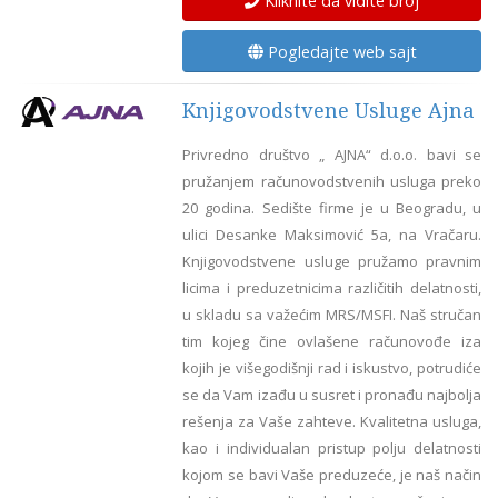
Kliknite da vidite broj
Pogledajte web sajt
Knjigovodstvene Usluge Ajna
Privredno društvo „ AJNA“ d.o.o. bavi se
pružanjem računovodstvenih usluga preko
20 godina. Sedište firme je u Beogradu, u
ulici Desanke Maksimović 5a, na Vračaru.
Knjigovodstvene usluge pružamo pravnim
licima i preduzetnicima različitih delatnosti,
u skladu sa važećim MRS/MSFI. Naš stručan
tim kojeg čine ovlašene računovođe iza
kojih je višegodišnji rad i iskustvo, potrudiće
se da Vam izađu u susret i pronađu najbolja
rešenja za Vaše zahteve. Kvalitetna usluga,
kao i individualan pristup polju delatnosti
kojom se bavi Vaše preduzeće, je naš način