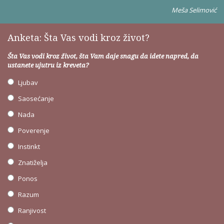
Meša Selimović
Anketa: Šta Vas vodi kroz život?
Šta Vas vodi kroz život, šta Vam daje snagu da idete napred, da
ustanete ujutru iz kreveta?
Ljubav
Saosećanje
Nada
Poverenje
Instinkt
Znatiželja
Ponos
Razum
Ranjivost