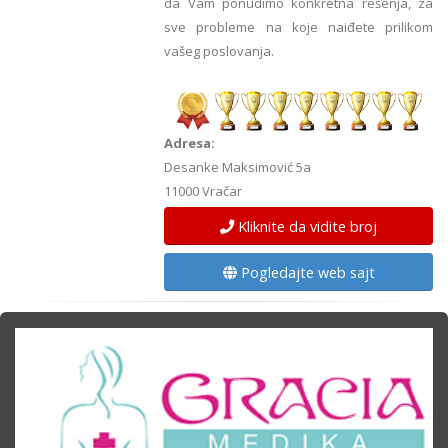
da Vam ponudimo konkretna rešenja, za
sve probleme na koje naiđete prilikom
vašeg poslovanja.
Adresa:
Desanke Maksimović 5a
11000 Vračar
Kliknite da vidite broj
Pogledajte web sajt