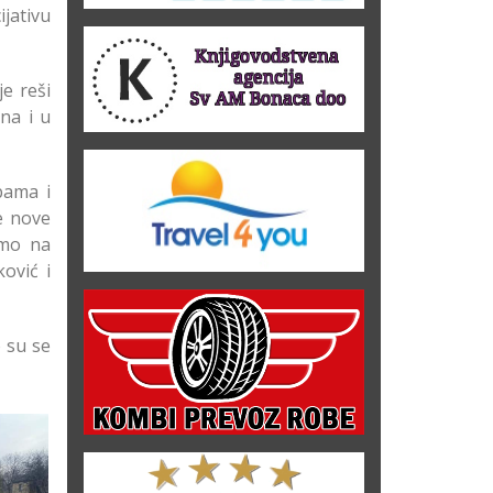
jativu
e reši
na i u
bama i
e nove
imo na
ović i
o su se