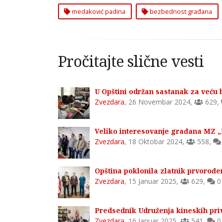
medaković padina
bezbednost građana
Pročitajte slične vesti
U Opštini održan sastanak za veću
Zvezdara
,
26 Novembar 2024
,
629
,
Veliko interesovanje građana MZ „
Zvezdara
,
18 Oktobar 2024
,
558
,
Opština poklonila zlatnik prvorođ
Zvezdara
,
15 Januar 2025
,
629
,
0
Predsednik Udruženja kineskih priv
Zvezdara
,
16 Januar 2025
,
541
,
0