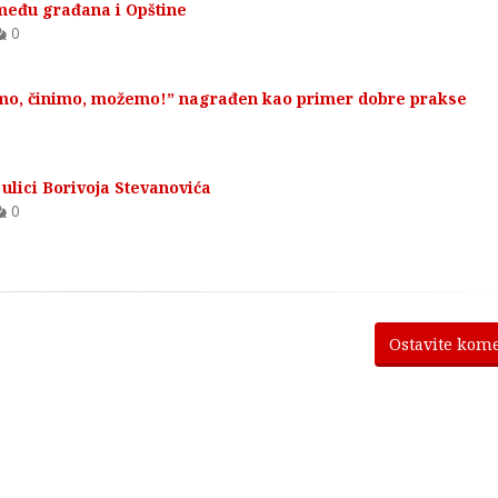
među građana i Opštine
0
amo, činimo, možemo!” nagrađen kao primer dobre prakse
ulici Borivoja Stevanovića
0
Ostavite kom