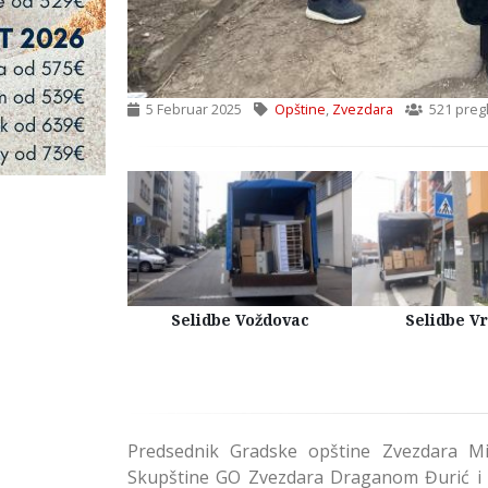
5 Februar 2025
Opštine
,
Zvezdara
521 preg
Kuća Beograd
Selidbe Voždovac
Selidbe V
Predsednik Gradske opštine Zvezdara Mi
Skupštine GO Zvezdara Draganom Đurić i