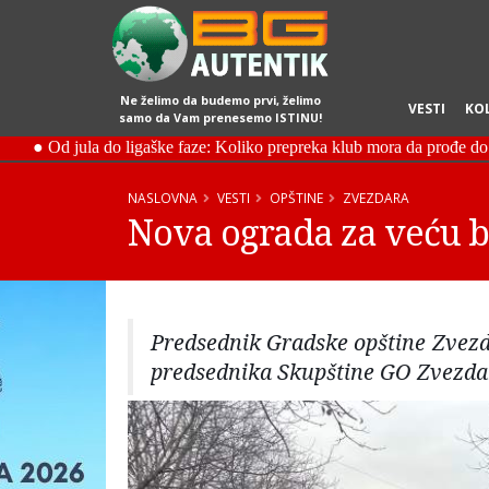
Ne želimo da budemo prvi, želimo
VESTI
KO
samo da Vam prenesemo ISTINU!
NASLOVNA
VESTI
OPŠTINE
ZVEZDARA
Nova ograda za veću 
Predsednik Gradske opštine Zvezd
predsednika Skupštine GO Zvezda