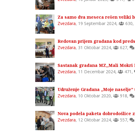
Za samo dva meseca rešen veliki b
Zvezdara
,
19 Septembar 2024
,
630
,
Redovan prijem građana kod pred
Zvezdara
,
31 Oktobar 2024
,
627
,
Sastanak građana MZ,,Mali Mokri 
Zvezdara
,
11 Decembar 2024
,
471
,
Udruženje Građana „Moje naselje” 
Zvezdara
,
10 Oktobar 2020
,
918
,
Nova podela paketa dobrodošlice 
Zvezdara
,
12 Oktobar 2024
,
557
,