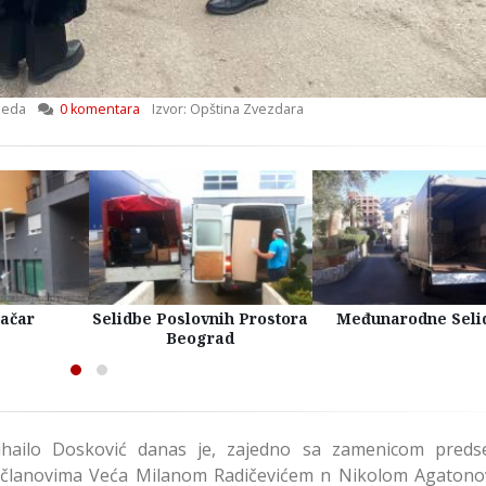
leda
0 komentara
Izvor: Opština Zvezdara
račar
Selidbe Poslovnih Prostora
Međunarodne Seli
Beograd
hailo Dosković danas je, zajedno sa zamenicom preds
 članovima Veća Milanom Radičevićem n Nikolom Agatono