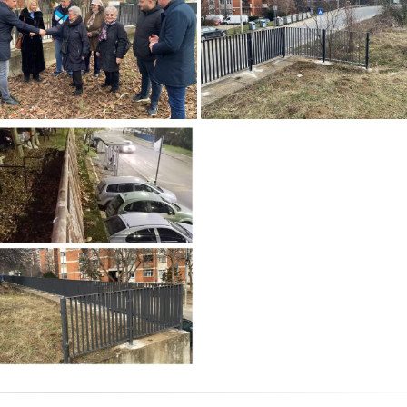
Nova ograda za veću
Nova ograda za veću
bezbednost građana
bezbednost građana
Medaković
da za veću bezbednost
đana Medaković Padine
Zvezdara