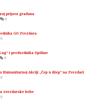
roj prijava građana
0
sednika GO Zvezdara
0
Lug“ i predsednika Opštine
0
u Humanitarnoj Akciji „Čep u džep” na Zvezdari
0
za zvezdarske bebe
0