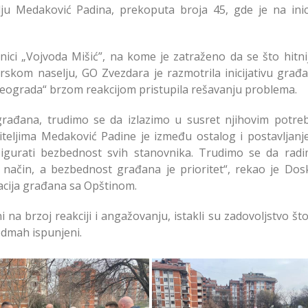
ju Medaković Padina, prekoputa broja 45, gde je na inici
i „Vojvoda Mišić”, na kome je zatraženo da se što hitnij
kom naselju, GO Zvezdara je razmotrila inicijativu građa
i Beograda“ brzom reakcijom pristupila rešavanju problema.
ugrađana, trudimo se da izlazimo u susret njihovim potre
teljima Medaković Padine je između ostalog i postavljanj
igurati bezbednost svih stanovnika. Trudimo se da rad
 način, a bezbednost građana je prioritet“, rekao je Dosk
acija građana sa Opštinom.
i na brzoj reakciji i angažovanju, istakli su zadovoljstvo št
odmah ispunjeni.