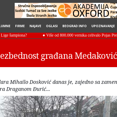
LUMNE
FIRME
NAJAVE
OGLASI
BEOGRAD INFO
UPOZNAVANJE
bezbednost građana Medaković
ara Mihailo Dosković danas je, zajedno sa zame
ra Draganom Đurić...