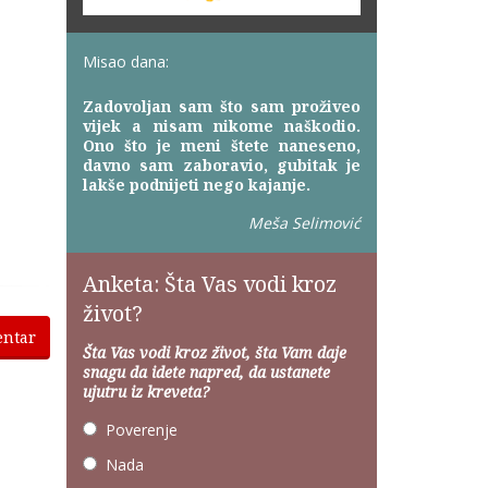
Misao dana:
Zadovoljan sam što sam proživeo
vijek a nisam nikome naškodio.
Ono što je meni štete naneseno,
davno sam zaboravio, gubitak je
lakše podnijeti nego kajanje.
Meša Selimović
Anketa: Šta Vas vodi kroz
život?
entar
Šta Vas vodi kroz život, šta Vam daje
snagu da idete napred, da ustanete
ujutru iz kreveta?
Poverenje
Nada