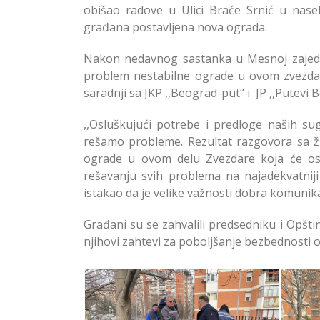
obišao radove u Ulici Braće Srnić u nasel
građana postavljena nova ograda.
Nakon nedavnog sastanka u Mesnoj zajednic
problem nestabilne ograde u ovom zvezdars
saradnji sa JKP ,,Beograd-put“ i JP ,,Putev
,,Osluškujući potrebe i predloge naših s
rešamo probleme. Rezultat razgovora sa ži
ograde u ovom delu Zvezdare koja će os
rešavanju svih problema na najadekvatniji
istakao da je velike važnosti dobra komunik
Građani su se zahvalili predsedniku i Opštin
njihovi zahtevi za poboljšanje bezbednosti 