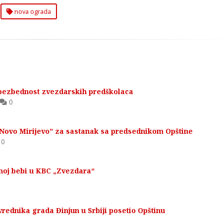
nova ograda
 bezbednost zvezdarskih predškolaca
0
Novo Mirijevo” za sastanak sa predsednikom Opštine
0
enoj bebi u KBC „Zvezdara“
rednika grada Đinjun u Srbiji posetio Opštinu