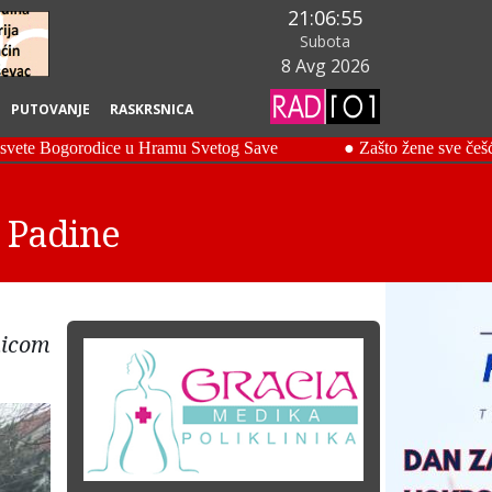
21:06:56
Subota
8 Avg 2026
PUTOVANJE
RASKRSNICA
 Padine
nicom