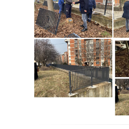
Nova ograda za veću
bezbednost građana
Medaković Padine
Ograda za veću bezbednost
građana Medaković Padine
Ogra
gra