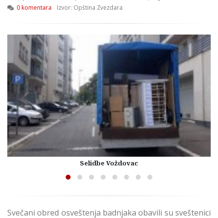
0 komentara
Izvor: Opština Zvezdara
Selidbe Voždovac
Svečani obred osveštenja badnjaka obavili su sveštenici