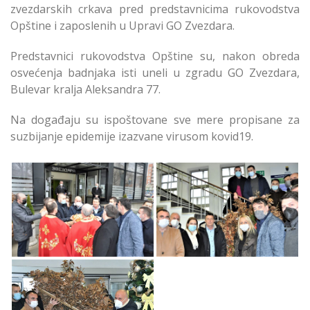
zvezdarskih crkava pred predstavnicima rukovodstva
Opštine i zaposlenih u Upravi GO Zvezdara.
Predstavnici rukovodstva Opštine su, nakon obreda
osvećenja badnjaka isti uneli u zgradu GO Zvezdara,
Bulevar kralja Aleksandra 77.
Na događaju su ispoštovane sve mere propisane za
suzbijanje epidemije izazvane virusom kovid19.
Badnji dan Obeležen
Badnji dan Obeležen
na Zvezdari
na Zvezdari
Badnji dan Obeležen