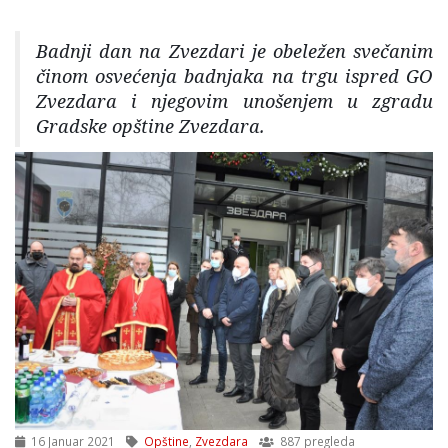
Badnji dan na Zvezdari je obeležen svečanim
činom osvećenja badnjaka na trgu ispred GO
Zvezdara i njegovim unošenjem u zgradu
Gradske opštine Zvezdara.
16 Januar 2021
Opštine
,
Zvezdara
887 pregleda