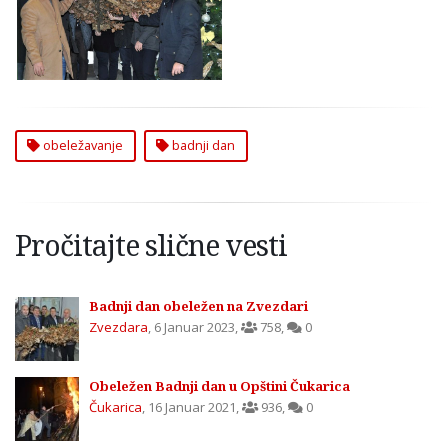
na Zvezdari
obeležavanje
badnji dan
Pročitajte slične vesti
Badnji dan obeležen na Zvezdari
Zvezdara
,
6 Januar 2023
,
758
,
0
Obeležen Badnji dan u Opštini Čukarica
Čukarica
,
16 Januar 2021
,
936
,
0