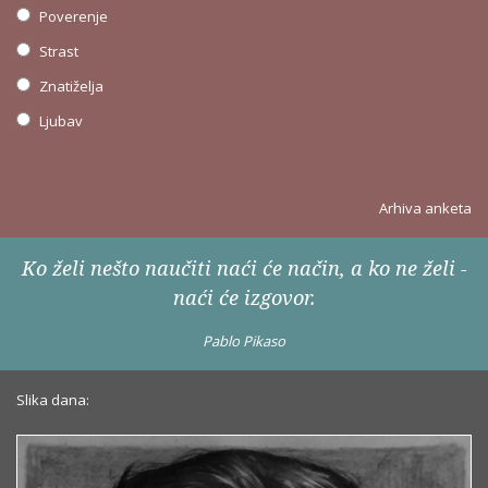
Poverenje
Strast
Znatiželja
Ljubav
Arhiva anketa
Ko želi nešto naučiti naći će način, a ko ne želi -
naći će izgovor.
Pablo Pikaso
Slika dana: