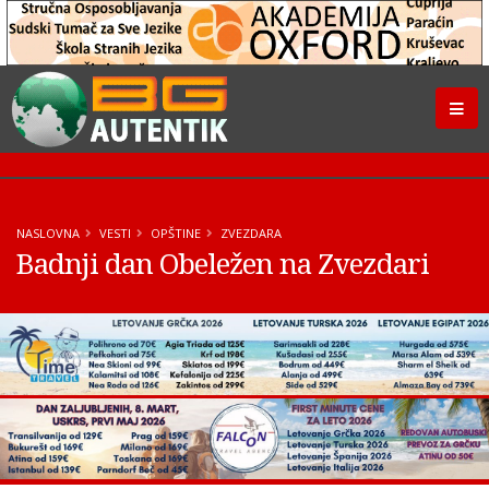
NASLOVNA
VESTI
OPŠTINE
ZVEZDARA
Badnji dan Obeležen na Zvezdari