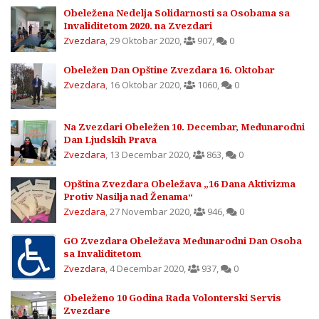
Obeležena Nedelja Solidarnosti sa Osobama sa
Invaliditetom 2020. na Zvezdari
Zvezdara
,
29 Oktobar 2020
,
907
,
0
Obeležen Dan Opštine Zvezdara 16. Oktobar
Zvezdara
,
16 Oktobar 2020
,
1060
,
0
Na Zvezdari Obeležen 10. Decembar, Međunarodni
Dan Ljudskih Prava
Zvezdara
,
13 Decembar 2020
,
863
,
0
Opština Zvezdara Obeležava „16 Dana Aktivizma
Protiv Nasilja nad Ženama“
Zvezdara
,
27 Novembar 2020
,
946
,
0
GO Zvezdara Obeležava Međunarodni Dan Osoba
sa Invaliditetom
Zvezdara
,
4 Decembar 2020
,
937
,
0
Obeleženo 10 Godina Rada Volonterski Servis
Zvezdare