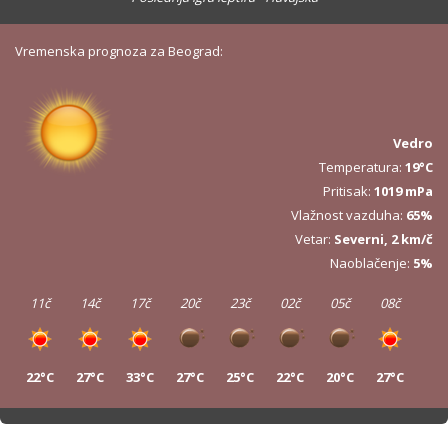
Vremenska prognoza za Beograd:
Vedro
Temperatura:
19°C
Pritisak:
1019 mPa
Vlažnost vazduha:
65%
Vetar:
Severni, 2 km/č
Naoblačenje:
5%
11č
14č
17č
20č
23č
02č
05č
08č
22°C
27°C
33°C
27°C
25°C
22°C
20°C
27°C
11č
14č
17č
20č
23č
02č
05č
08č