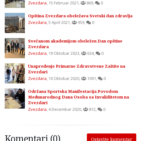
Zvezdara
,
15 Februar 2021
,
869
,
0
Opština Zvezdara obeležava Svetski dan zdravlja
Zvezdara
,
5 April 2021
,
959
,
0
Svečanom akademijom obeležen Dan opštine
Zvezdara
Zvezdara
,
19 Oktobar 2023
,
634
,
0
Unapređenje Primarne Zdravstvene Zaštite na
Zvezdari
Zvezdara
,
10 Oktobar 2020
,
1091
,
0
Održana Sportska Manifestacija Povodom
Međunarodnog Dana Osoba sa Invaliditetom na
Zvezdari
Zvezdara
,
4 Decembar 2020
,
812
,
0
Komentari (0)
Ostavite komentar