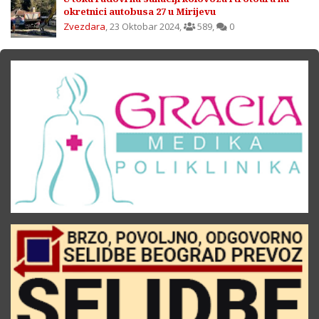
okretnici autobusa 27 u Mirijevu
Zvezdara
,
23 Oktobar 2024
,
589
,
0