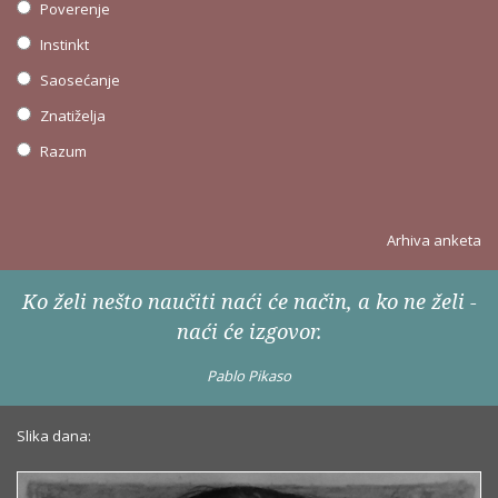
Poverenje
Instinkt
Saosećanje
Znatiželja
Razum
Arhiva anketa
Ko želi nešto naučiti naći će način, a ko ne želi -
naći će izgovor.
Pablo Pikaso
Slika dana: