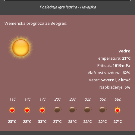
Poslednja igra leptira - Havajska
Vremenska prognoza za Beograd:
Vedro
Temperatura:
21°C
Pritisak:
1019 mPa
Vlažnost vazduha:
62%
Vetar:
Severni, 2 km/č
Naoblačenje:
5%
11č
14č
17č
20č
23č
02č
05č
08č
23°C
28°C
33°C
27°C
25°C
22°C
20°C
27°C
11č
14č
17č
20č
23č
02č
05č
08č