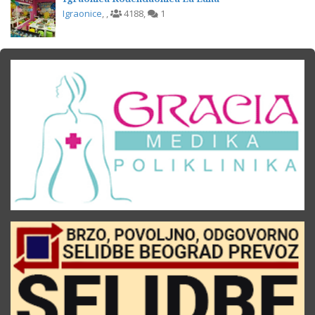
Igraonice
,
,
4188
,
1