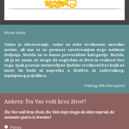
Misao dana:
Važno je obrazovanje, važne su neke vrednosne, moralne
norme, ali one se ne prenose savetovanjem nego načinom
življenja. Možda su to danas prevaziđene kategorije. Možda,
ali ja ne znam, ne mogu da sagledam ni život ni realnost bez
toga. Ipak postoje ustanovljene ljudske vrednosti bez kojih ne
može da bude ni napretka u društvu, ni zadovoljnog,
ispunjenog pojedinca.
Predrag Miki Manojlović
Anketa: Šta Vas vodi kroz život?
Šta Vas vodi kroz život, šta Vam daje snagu da idete napred, da
ustanete ujutru iz kreveta?
Ponos