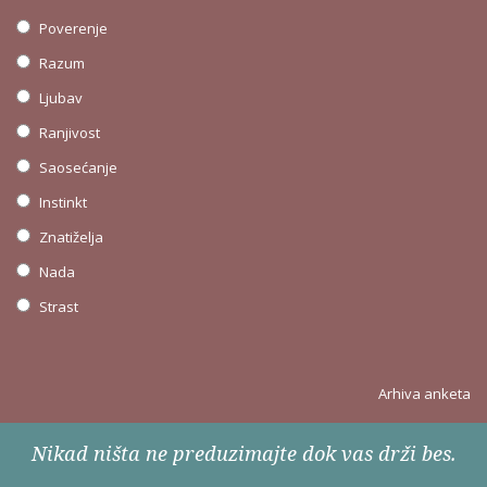
Poverenje
Razum
Ljubav
Ranjivost
Saosećanje
Instinkt
Znatiželja
Nada
Strast
Arhiva anketa
Nikad ništa ne preduzimajte dok vas drži bes.