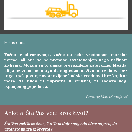
Misao dana:
Važno je obrazovanje, važne su neke vrednosne, moralne
norme, ali one se ne prenose savetovanjem nego načinom
življenja. Možda su to danas prevaziđene kategorije. Možda,
ali ja ne znam, ne mogu da sagledam ni život ni realnost bez
toga. Ipak postoje ustanovljene ljudske vrednosti bez kojih ne
može da bude ni napretka u društvu, ni zadovoljnog,
ispunjenog pojedinca.
Predrag Miki Manojlović
Anketa: Šta Vas vodi kroz život?
Šta Vas vodi kroz život, šta Vam daje snagu da idete napred, da
ustanete ujutru iz kreveta?