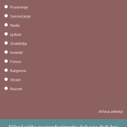
Poverenje
Saosećanje
Nada
Ljubav
Znatiželja
Instinkt
Ponos
Ranjivost
Strast
Razum
Arhiva anketa