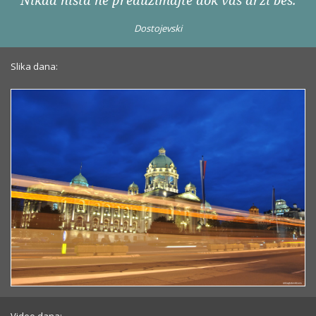
Nikad ništa ne preduzimajte dok vas drži bes.
Dostojevski
Slika dana: