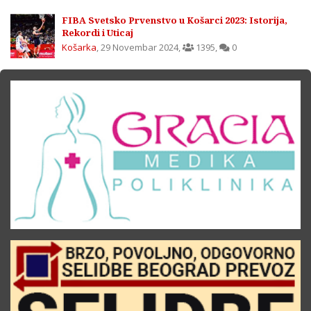
FIBA Svetsko Prvenstvo u Košarci 2023: Istorija,
Rekordi i Uticaj
Košarka
,
29 Novembar 2024
,
1395
,
0