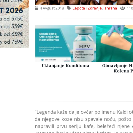
4 Avgust 2018
Lepota i Zdravlje
,
Ishrana
110
tetski tretman
Uklanjanje Kondiloma
Obnavljanje H
uklanjanje bora
Kolena 
a licu
“Legenda kaže da je ovčar po imenu Kaldi otk
da njegove koze nisu spavale noću, pošto b
napravili prvu seriju kafe, beležeći njene 