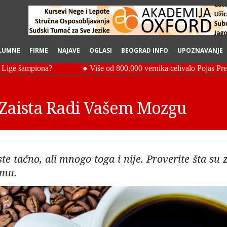
LUMNE
FIRME
NAJAVE
OGLASI
BEOGRAD INFO
UPOZNAVANJE
a Zaista Radi Vašem Mozgu
te tačno, ali mnogo toga i nije. Proverite šta su 
umu.