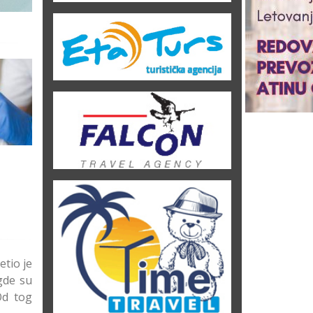
Mezoterapija tretman
PRP tretman metoda
metoda koji uklanja bore i
krvnom plazmom
usporava starenje
podmlađivanja matičnim
ćelijama
etio je
gde su
 Od tog