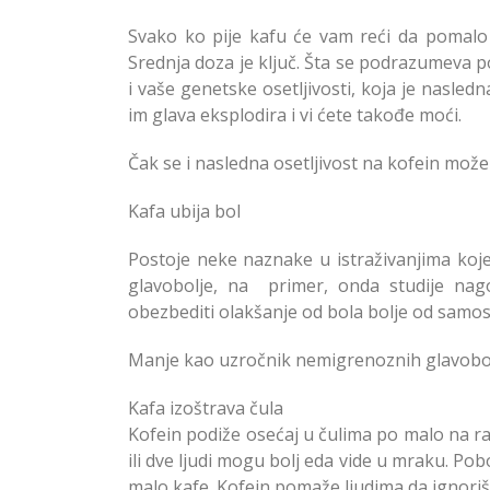
Svako ko pije kafu će vam reći da pomalo k
Srednja doza je ključ. Šta se podrazumeva 
i vaše genetske osetljivosti, koja je nasled
im glava eksplodira i vi ćete takođe moći.
Čak se i nasledna osetljivost na kofein može
Kafa ubija bol
Postoje neke naznake u istraživanjima koj
glavobolje, na primer, onda studije na
obezbediti olakšanje od bola bolje od samo
Manje kao uzročnik nemigrenoznih glavobolja,
Kafa izoštrava čula
Kofein podiže osećaj u čulima po malo na raz
ili dve ljudi mogu bolj eda vide u mraku. Pobo
malo kafe. Kofein pomaže ljudima da ignoriš