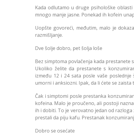
Kada odlutamo u druge psihološke oblasti 
mnogo manje jasne. Ponekad ih kofein unapr
Uopšte govoreći, međutim, malo je dokaza 
razmišljanje.
Dve šolje dobro, pet šolja loše
Bez simptoma povlačenja kada prestanete 
Ukoliko želite da prestanete s konzumira
između 12 i 24 sata posle vaše poslednje š
umorni i anksiozni. Ipak, da li ćete se zaista
Čak i simptomi posle prestanka konzumiran
kofeina. Malo je proučeno, ali postoji naz
ih i dobiti. To je verovatno jedan od razlog
prestali da piju kafu. Prestanak konzumiranj
Dobro se osećate