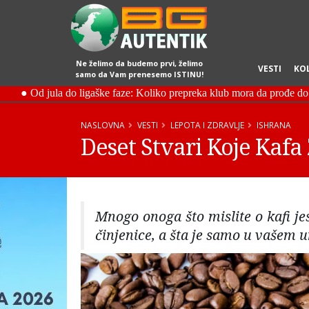
Ne želimo da budemo prvi, želimo
VESTI
KO
samo da Vam prenesemo ISTINU!
NASLOVNA
VESTI
LEPOTA I ZDRAVLJE
ISHRANA
Deset Stvari Koje Kaf
Mnogo onoga što mislite o kafi jes
činjenice, a šta je samo u vašem 