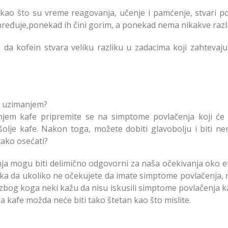
kao što su vreme reagovanja, učenje i pamćenje, stvari p
eđuje,ponekad ih čini gorim, a ponekad nema nikakve razli
da kofein stvara veliku razliku u zadacima koji zahtevaj
s uzimanjem?
njem kafe pripremite se na simptome povlačenja koji će t
olje kafe. Nakon toga, možete dobiti glavobolju i biti ner
 tako osećati?
ja mogu biti delimično odgovorni za naša očekivanja oko e
naka da ukoliko ne očekujete da imate simptome povlačenja, 
a zbog koga neki kažu da nisu iskusili simptome povlačenja 
a kafe možda neće biti tako štetan kao što mislite.