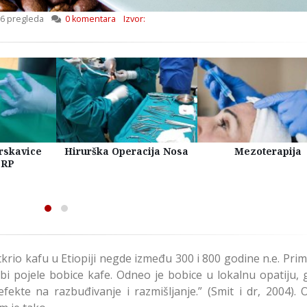
6 pregleda
0 komentara
Izvor:
rskavice
Hirurška Operacija Nosa
Mezoterapija
PRP
rio kafu u Etiopiji negde između 300 i 800 godine n.e. Prim
i pojele bobice kafe. Odneo je bobice u lokalnu opatiju, 
efekte na razbuđivanje i razmišljanje.” (Smit i dr, 2004).