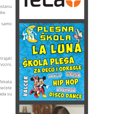
ostanu
ke.
u samo
rajati
vozni,
fekata
nećete
kada su