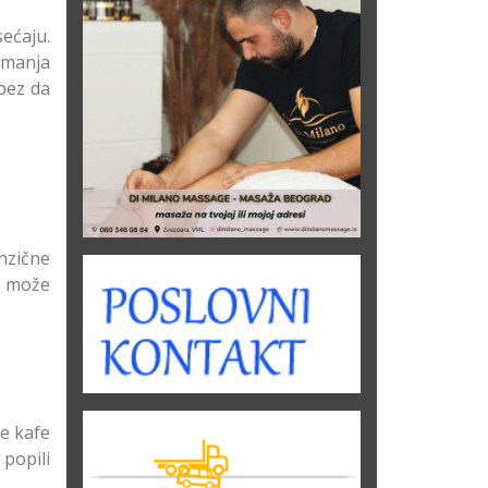
ećaju.
imanja
 bez da
nzične
m može
ce kafe
 popili