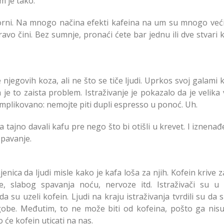
m je tako.
torni. Na mnogo načina efekti kafeina na um su mnogo već
o čini. Bez sumnje, pronaći ćete bar jednu ili dve stvari k
 njegovih koza, ali ne što se tiče ljudi. Uprkos svoj galami 
je to zaista problem. Istraživanje je pokazalo da je velika
 komplikovano: nemojte piti dupli espresso u ponoć. Uh.
ma tajno davali kafu pre nego što bi otišli u krevet. I iznenađ
spavanje.
enica da ljudi misle kako je kafa loša za njih. Kofein krive z
e, slabog spavanja noću, nervoze itd. Istraživači su u
da su uzeli kofein. Ljudi na kraju istraživanja tvrdili su da 
egobe. Međutim, to ne može biti od kofeina, pošto ga nisu 
 će kofein uticati na nas.