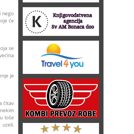
i nego
oje će
koja se
 većina
enje je
a čitav
 nekim
su loše
uzeli.