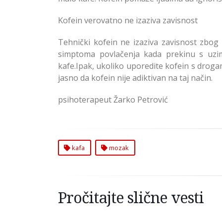
Kofein verovatno ne izaziva zavisnost
Tehnički kofein ne izaziva zavisnost zbo
simptoma povlačenja kada prekinu s uzim
kafe.Ipak, ukoliko uporedite kofein s drogama
jasno da kofein nije adiktivan na taj način.
psihoterapeut Žarko Petrović
kafa
mozak
Pročitajte slične vesti