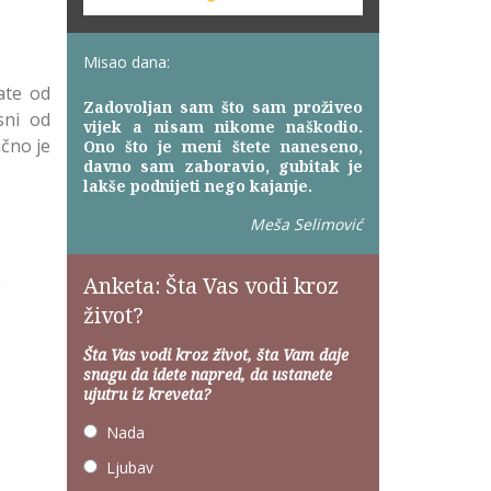
Misao dana:
ate od
Zadovoljan sam što sam proživeo
sni od
vijek a nisam nikome naškodio.
ično je
Ono što je meni štete naneseno,
davno sam zaboravio, gubitak je
lakše podnijeti nego kajanje.
Meša Selimović
Anketa: Šta Vas vodi kroz
život?
Šta Vas vodi kroz život, šta Vam daje
snagu da idete napred, da ustanete
ujutru iz kreveta?
Nada
Ljubav