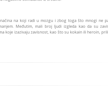
g načina na koji radi u mozgu i zbog toga što mnogi ne p
anjem. Međutim, mali broj ljudi izgleda kao da su zavi
 koje izazivaju zavisnost, kao što su kokain ili heroin, pril