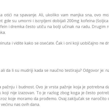
a otići na spavanje. Ali, ukoliko vam manjka sna, ovo mož
gde su umorni i iscrpljeni dobijali 200mg kofeina (šoljica 
Kofein i dremka često utiču na bolji učinak na radu. Drugim 
ka.
minuta i vidite kako se osećate. Čak i oni koji uobičajno ne 
ali da li su mudriji kada se naučno testiraju? Odgovor je: 
va pažnju i budnost. Ovo je vrsta pažnje koja je potrebna d
ak koji nije izazovan. To je razlog zbog koga je često potr
 kroz koje moramo da prođemo. Ovaj zaključak se naročito 
i većinu nas ovih dana.