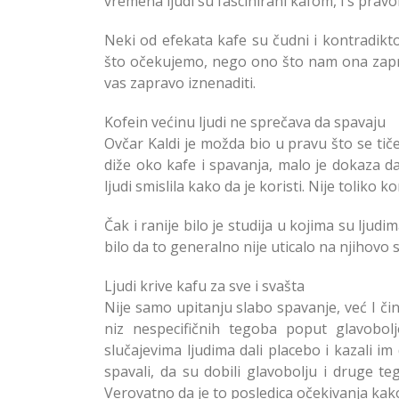
vremena ljudi su fascinirani kafom, i s pravo
Neki od efekata kafe su čudni i kontradik
što očekujemo, nego ono što nam ona zaprav
vas zapravo iznenaditi.
Kofein većinu ljudi ne sprečava da spavaju
Ovčar Kaldi je možda bio u pravu što se tiče
diže oko kafe i spavanja, malo je dokaza da 
ljudi smislila kako da je koristi. Nije toliko
Čak i ranije bilo je studija u kojima su ljudi
bilo da to generalno nije uticalo na njihovo 
Ljudi krive kafu za sve i svašta
Nije samo upitanju slabo spavanje, već I činj
niz nespecifičnih tegoba poput glavobolj
slučajevima ljudima dali placebo i kazali im 
spavali, da su dobili glavobolju i druge t
Verovatno da je to posledica očekivanja kako