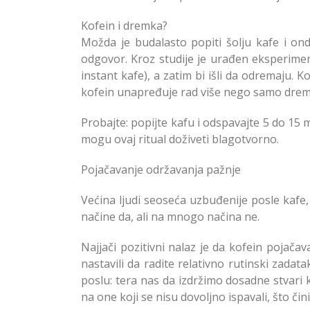
Kofein i dremka?
Možda je budalasto popiti šolju kafe i ond
odgovor. Kroz studije je urađen eksperiment 
instant kafe), a zatim bi išli da odremaju. 
kofein unapređuje rad više nego samo drem
Probajte: popijte kafu i odspavajte 5 do 15 
mogu ovaj ritual doživeti blagotvorno.
Pojačavanje održavanja pažnje
Većina ljudi seoseća uzbuđenije posle kafe, 
načine da, ali na mnogo načina ne.
Najjači pozitivni nalaz je da kofein pojača
nastavili da radite relativno rutinski zadat
poslu: tera nas da izdržimo dosadne stvari
na one koji se nisu dovoljno ispavali, što čin