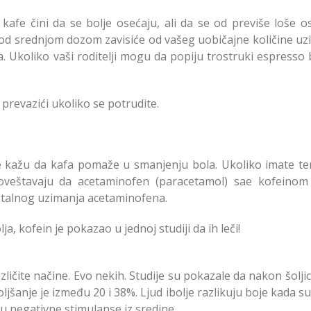
afe čini da se bolje osećaju, ali da se od previše loše os
pod srednjom dozom zavisiće od vašeg uobičajne količine uz
na. Ukoliko vaši roditelji mogu da popiju trostruki espresso
 prevazići ukoliko se potrudite.
e kažu da kafa pomaže u smanjenju bola. Ukoliko imate te
goveštavaju da acetaminofen (paracetamol) sae kofeino
stalnog uzimanja acetaminofena.
 kofein je pokazao u jednoj studiji da ih leči!
ličite načine. Evo nekih. Studije su pokazale da nakon šolji
ljšanje je između 20 i 38%. Ljud ibolje razlikuju boje kada su
u negativne stimulanse iz sredine.