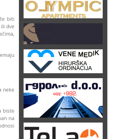
e biti
ili dve
rečima,
dremaju
na neke
a biste
eban na
odnosi