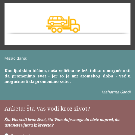
Misao dana:
Kao ljudskim bićima, naša veličina ne leži toliko u mogućnosti
da promenimo svet - jer to je mit atomskog doba - već u
mogućnosti da promenimo sebe.
Mahatma Gandi
Anketa: Šta Vas vodi kroz život?
Šta Vas vodi kroz život, šta Vam daje snagu da idete napred, da
ustanete ujutru iz kreveta?