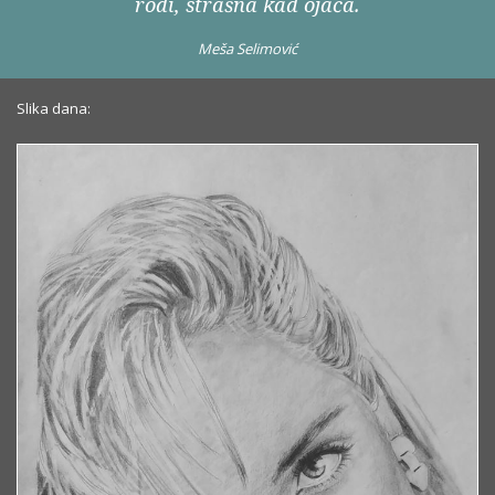
rodi, strašna kad ojača.
Meša Selimović
Slika dana: