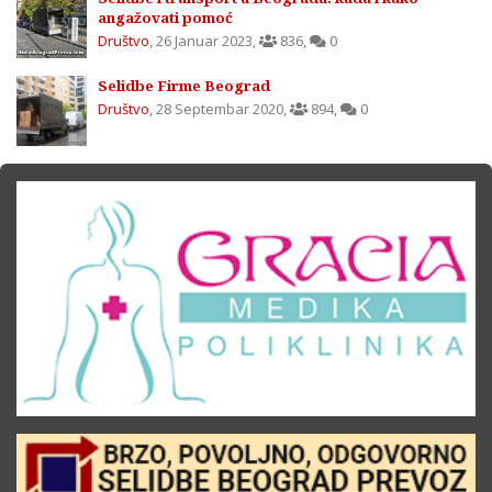
angažovati pomoć
Društvo
,
26 Januar 2023
,
836
,
0
Selidbe Firme Beograd
Društvo
,
28 Septembar 2020
,
894
,
0