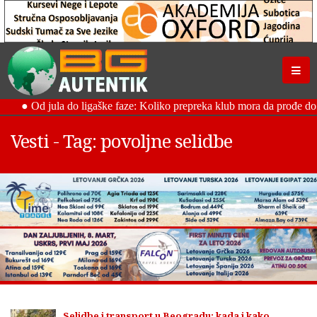
Vesti - Tag: povoljne selidbe
Selidbe i transport u Beogradu: kada i kako