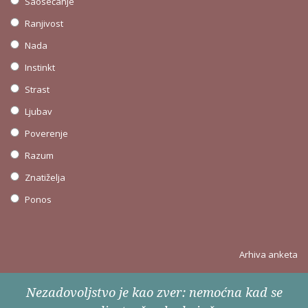
Saosećanje
Ranjivost
Nada
Instinkt
Strast
Ljubav
Poverenje
Razum
Znatiželja
Ponos
Arhiva anketa
Nezadovoljstvo je kao zver: nemoćna kad se