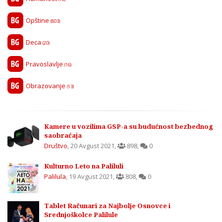
Opštine
(803)
Deca
(20)
Pravoslavlje
(16)
Obrazovanje
(13)
Kamere u vozilima GSP-a su budućnost bezbednog
saobraćaja
Društvo
,
20 Avgust 2021
,
898
,
0
Kulturno Leto na Paliluli
Palilula
,
19 Avgust 2021
,
808
,
0
Tablet Računari za Najbolje Osnovce i
Srednjoškolce Palilule