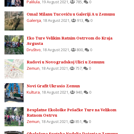
Palilula
,
19 Avgust 2021
,
785
,
0
Omaž Milanu Tucoviću u Galeriji A u Zemunu
Galerija
,
18 Avgust 2021
,
913
,
0
Eko Ture Velikim Ratnim Ostrvom do Kraja
Avgusta
Društvo
,
18 Avgust 2021
,
800
,
0
Radovi u Novogradskoj Ulici u Zemunu
Zemun
,
18 Avgust 2021
,
757
,
0
Novi Grafit Ukrasio Zemun
Kultura
,
18 Avgust 2021
,
940
,
0
Besplatne Ekološke Pešačke Ture na Velikom
Ratnom Ostrvu
Zemun
,
18 Avgust 2021
,
851
,
0
Obeležena Svetska Nedelja Dojenja u Zemunu