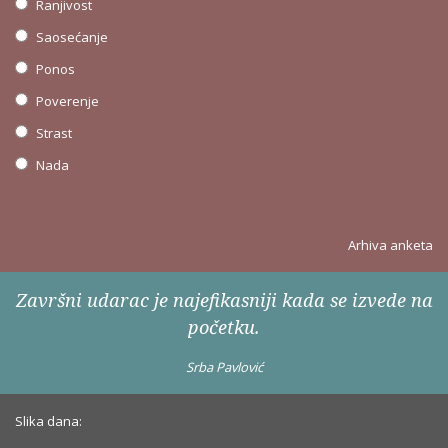
Ranjivost
Saosećanje
Ponos
Poverenje
Strast
Nada
Arhiva anketa
Završni udarac je najefikasniji kada se izvede na
početku.
Srba Pavlović
Slika dana: