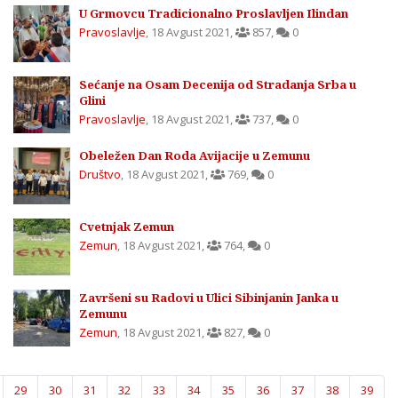
U Grmovcu Tradicionalno Proslavljen Ilindan
Pravoslavlje
,
18 Avgust 2021
,
857
,
0
Sećanje na Osam Decenija od Stradanja Srba u
Glini
Pravoslavlje
,
18 Avgust 2021
,
737
,
0
Obeležen Dan Roda Avijacije u Zemunu
Društvo
,
18 Avgust 2021
,
769
,
0
Cvetnjak Zemun
Zemun
,
18 Avgust 2021
,
764
,
0
Završeni su Radovi u Ulici Sibinjanin Janka u
Zemunu
Zemun
,
18 Avgust 2021
,
827
,
0
29
30
31
32
33
34
35
36
37
38
39