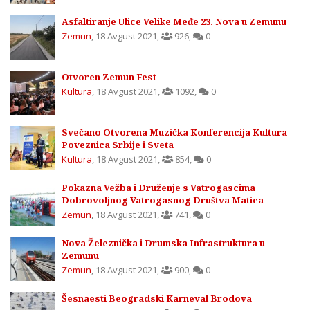
Asfaltiranje Ulice Velike Međe 23. Nova u Zemunu
Zemun
,
18 Avgust 2021
,
926
,
0
Otvoren Zemun Fest
Kultura
,
18 Avgust 2021
,
1092
,
0
Svečano Otvorena Muzička Konferencija Kultura
Poveznica Srbije i Sveta
Kultura
,
18 Avgust 2021
,
854
,
0
Pokazna Vežba i Druženje s Vatrogascima
Dobrovoljnog Vatrogasnog Društva Matica
Zemun
,
18 Avgust 2021
,
741
,
0
Nova Železnička i Drumska Infrastruktura u
Zemunu
Zemun
,
18 Avgust 2021
,
900
,
0
Šesnaesti Beogradski Karneval Brodova