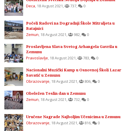
Deca
,
18 Avgust 2021
,
737
,
0
Počeli Radovi na Dogradnji Škole Mitraljeta u
Batajnici
Zemun
,
18 Avgust 2021
,
982
,
0
Proslavljena Slava Svetog Arhangela Gavrila u
Zemunu
Pravoslavlje
,
18 Avgust 2021
,
783
,
0
Nacionalni Muzički Kamp u Osnovnoj Školi Lazar
Savatić u Zemunu
Obrazovanje
,
18 Avgust 2021
,
806
,
0
Obeležen Teslin dan u Zemunu
Zemun
,
18 Avgust 2021
,
732
,
0
Uručene Nagrade Najboljim Učenicima u Zemunu
Obrazovanje
,
18 Avgust 2021
,
816
,
0