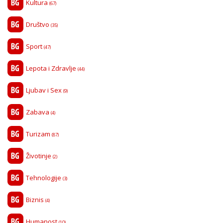
Kultura
(67)
Društvo
(35)
Sport
(47)
Lepota i Zdravlje
(44)
Ljubav i Sex
(9)
Zabava
(4)
Turizam
(87)
Životinje
(2)
Tehnologije
(3)
Biznis
(4)
Humanost
(10)