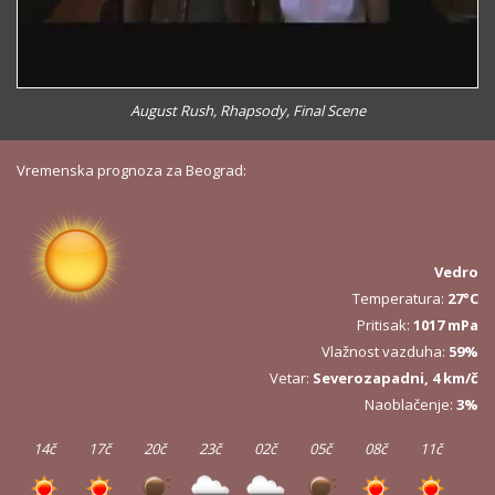
August Rush, Rhapsody, Final Scene
Vremenska prognoza za Beograd:
Vedro
Temperatura:
27°C
Pritisak:
1017 mPa
Vlažnost vazduha:
59%
Vetar:
Severozapadni, 4 km/č
Naoblačenje:
3%
14č
17č
20č
23č
02č
05č
08č
11č