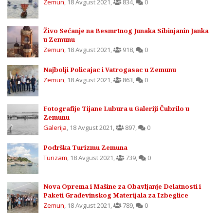
Zemun
,
18 Avgust 2021
,
834
,
0
Živo Sećanje na Besmrtnog Junaka Sibinjanin Janka
u Zemunu
Zemun
,
18 Avgust 2021
,
918
,
0
Najbolji Policajac i Vatrogasac u Zemunu
Zemun
,
18 Avgust 2021
,
863
,
0
Fotografije Tijane Lubura u Galeriji Čubrilo u
Zemunu
Galerija
,
18 Avgust 2021
,
897
,
0
Podrška Turizmu Zemuna
Turizam
,
18 Avgust 2021
,
739
,
0
Nova Oprema i Mašine za Obavljanje Delatnosti i
Paketi Građevinskog Materijala za Izbeglice
Zemun
,
18 Avgust 2021
,
789
,
0