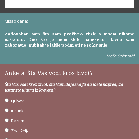
Misao dana:
Zadovoljan sam što sam proživeo vijek a nisam nikome
naškodio. Ono što je meni štete naneseno, davno sam
zaboravio, gubitak je lakše podnijeti nego kajanje.
Meša Selimović
Anketa: Šta Vas vodi kroz život?
Šta Vas vodi kroz život, šta Vam daje snagu da idete napred, da
ustanete ujutru iz kreveta?
Ljubav
Instinkt
Razum
Znatiželja