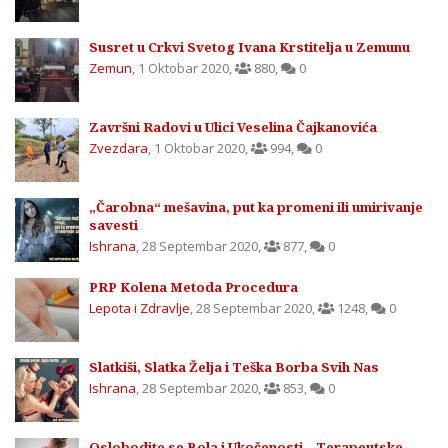
Susret u Crkvi Svetog Ivana Krstitelja u Zemunu
Zemun
,
1 Oktobar 2020
,
880
,
0
Završni Radovi u Ulici Veselina Čajkanovića
Zvezdara
,
1 Oktobar 2020
,
994
,
0
„Čarobna“ mešavina, put ka promeni ili umirivanje
savesti
Ishrana
,
28 Septembar 2020
,
877
,
0
PRP Kolena Metoda Procedura
Lepota i Zdravlje
,
28 Septembar 2020
,
1248
,
0
Slatkiši, Slatka Želja i Teška Borba Svih Nas
Ishrana
,
28 Septembar 2020
,
853
,
0
Oslobodite se Bola i Ukočenosti – Terapeutske