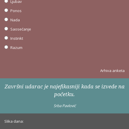
Ljubav
Ponos
Nada
Saosećanje
Instinkt
Razum
Arhiva anketa
Završni udarac je najefikasniji kada se izvede na
početku.
Srba Pavlović
Slika dana: