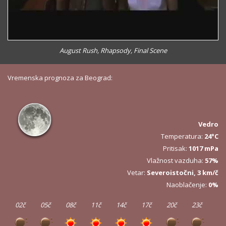
August Rush, Rhapsody, Final Scene
Vremenska prognoza za Beograd:
Vedro
Temperatura:
24°C
Pritisak:
1017 mPa
Vlažnost vazduha:
57%
Vetar:
Severoistočni, 3 km/č
Naoblačenje:
0%
02č
05č
08č
11č
14č
17č
20č
23č