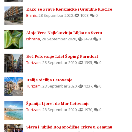
Kako se Prave Keramičke i Granitne Pločice
Biznis
,
28 Septembar 2020
,
1008
,
0
Aloja Vera Najlekovitija Biljka na Svetu
Ishrana
,
28 Septembar 2020
,
3479
,
0
Beč Putovanje Izlet Šoping Parndorf
Turizam
,
28 Septembar 2020
,
1395
,
0
Italija Sicilija Letovanje
Turizam
,
28 Septembar 2020
,
1237
,
0
Španija Ljoret de Mar Letovanje
Turizam
,
28 Septembar 2020
,
1970
,
0
Slava i Jubilej Bogorodične Crkve u Zemunu