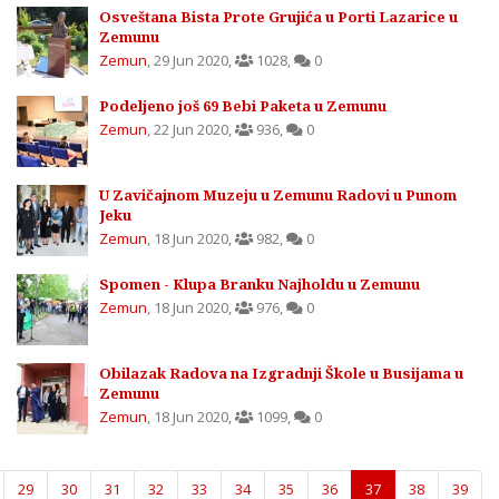
Osveštana Bista Prote Grujića u Porti Lazarice u
Zemunu
Zemun
,
29 Jun 2020
,
1028
,
0
Podeljeno još 69 Bebi Paketa u Zemunu
Zemun
,
22 Jun 2020
,
936
,
0
U Zavičajnom Muzeju u Zemunu Radovi u Punom
Jeku
Zemun
,
18 Jun 2020
,
982
,
0
Spomen - Klupa Branku Najholdu u Zemunu
Zemun
,
18 Jun 2020
,
976
,
0
Obilazak Radova na Izgradnji Škole u Busijama u
Zemunu
Zemun
,
18 Jun 2020
,
1099
,
0
29
30
31
32
33
34
35
36
37
38
39