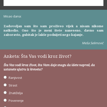
Misao dana:
Zadovoljan sam što sam proživeo vijek a nisam nikome
naškodio. Ono što je meni štete naneseno, davno sam
zaboravio, gubitak je lakše podnijeti nego kajanje.
Meša Selimović
Anketa: Šta Vas vodi kroz život?
Šta Vas vodi kroz život, šta Vam daje snagu da idete napred, da
ustanete ujutru iz kreveta?
Ranjivost
Strast
Znatiželja
Poverenje