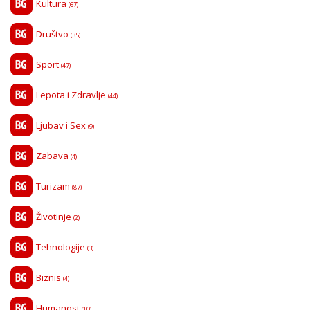
Kultura
(67)
Društvo
(35)
Sport
(47)
Lepota i Zdravlje
(44)
Ljubav i Sex
(9)
Zabava
(4)
Turizam
(87)
Životinje
(2)
Tehnologije
(3)
Biznis
(4)
Humanost
(10)