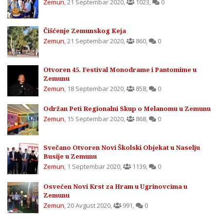
Zemun
,
21 Septembar 2020
,
1023
,
0
Čišćenje Zemunskog Keja
Zemun
,
21 Septembar 2020
,
860
,
0
Otvoren 45. Festival Monodrame i Pantomime u
Zemunu
Zemun
,
18 Septembar 2020
,
858
,
0
Održan Peti Regionalni Skup o Melanomu u Zemunu
Zemun
,
15 Septembar 2020
,
868
,
0
Svečano Otvoren Novi Školski Objekat u Naselju
Busije u Zemunu
Zemun
,
1 Septembar 2020
,
1139
,
0
Osvećen Novi Krst za Hram u Ugrinovcima u
Zemunu
Zemun
,
20 Avgust 2020
,
991
,
0