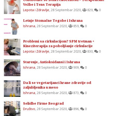
Vežbe i Tens Terapija
Lepota i Zdravlje
,
28 Septembar 2020
,
829
,
0
Letnje Stomačne Tegobe i Ishrana
Ishrana
,
28 Septembar 2020
,
859
,
0
Problemi sa cirkulacijom? SPM tretman +
Kineziterapija za poboljšanje cirkulacije
Lepota i Zdravlje
,
28 Septembar 2020
,
830
,
0
Starenje, Antioksidansi i Ishrana
Ishrana
,
28 Septembar 2020
,
909
,
0
Da li se vegetarijanci hrane zdravije od
zaljubljenika u meso
Ishrana
,
28 Septembar 2020
,
873
,
0
Selidbe Firme Beograd
Društvo
,
28 Septembar 2020
,
896
,
0