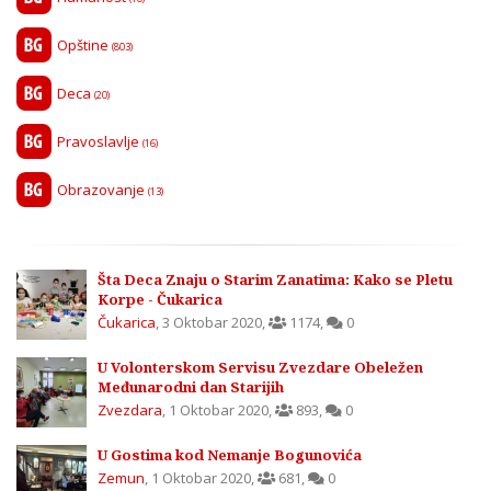
Opštine
(803)
Deca
(20)
Pravoslavlje
(16)
Obrazovanje
(13)
Šta Deca Znaju o Starim Zanatima: Kako se Pletu
Korpe - Čukarica
Čukarica
,
3 Oktobar 2020
,
1174
,
0
U Volonterskom Servisu Zvezdare Obeležen
Međunarodni dan Starijih
Zvezdara
,
1 Oktobar 2020
,
893
,
0
U Gostima kod Nemanje Bogunovića
Zemun
,
1 Oktobar 2020
,
681
,
0