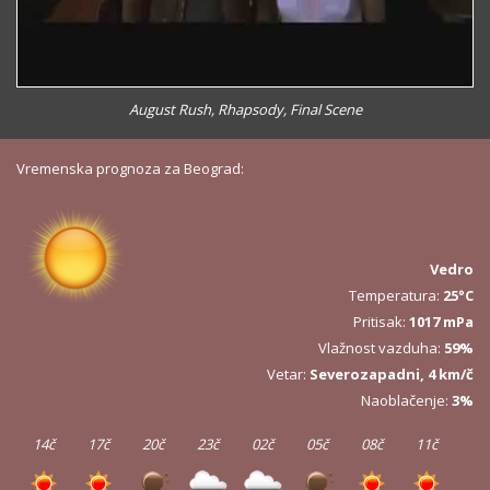
August Rush, Rhapsody, Final Scene
Vremenska prognoza za Beograd:
Vedro
Temperatura:
25°C
Pritisak:
1017 mPa
Vlažnost vazduha:
59%
Vetar:
Severozapadni, 4 km/č
Naoblačenje:
3%
14č
17č
20č
23č
02č
05č
08č
11č