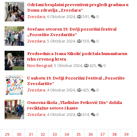
Održani besplatni preventivni pregledi građana u
Domu zdravlja „Zvezdara“
Zvezdara
,
6 Oktobar 2024
,
591
,
0
Svečano otvoren 19. Dečji pozorišni festival
„Pozorište Zvezdarište”
Zvezdara
,
5 Oktobar 2024
,
559
,
0
Predsednica Ivana Nikolić podržala humanitarnu
trku crvenog krsta
Novi Beograd
,
5 Oktobar 2024
,
625
,
0
U subotu 19. Dečiji Pozorišni Festival „Pozorište
Zvezdarište”
Zvezdara
,
4 Oktobar 2024
,
425
,
0
Osnovna škola ,,Vladislav Petković Dis“ dobila
reciklažne setove i kante
Zvezdara
,
4 Oktobar 2024
,
614
,
0
29
30
31
32
33
34
35
36
37
38
39