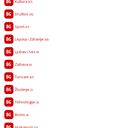
Kultura
(67)
Društvo
(35)
Sport
(47)
Lepota i Zdravlje
(44)
Ljubav i Sex
(9)
Zabava
(4)
Turizam
(87)
Životinje
(2)
Tehnologije
(3)
Biznis
(4)
Humanost
(10)