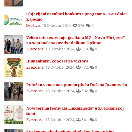
Objavljeni rezultati konkursa programa - Zajednici
Zajedno
Društvo
,
18 Oktobar 2024
,
578
,
0
Veliko interesovanje građana MZ „Novo Mirijevo”
za sastanak sa predsednikom Opštine
Zvezdara
,
18 Oktobar 2024
,
558
,
0
Humanitarni koncert za Viktora
Zvezdara
,
18 Oktobar 2024
,
472
,
0
Položen venac na spomen ploču Dušana Jovanovića
Zvezdara
,
18 Oktobar 2024
,
502
,
0
Novi termin festivala „Inkluzijada" u Zvezdarskoj
šumi
Zvezdara
,
18 Oktobar 2024
,
541
,
0
Svečanom akademijom obeležen Dan opštine