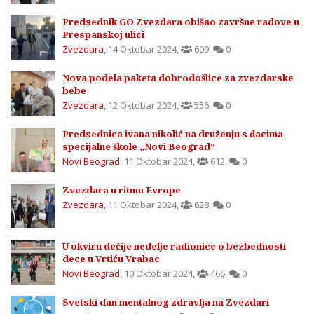
Predsednik GO Zvezdara obišao završne radove u
Prespanskoj ulici
Zvezdara
,
14 Oktobar 2024
,
609
,
0
Nova podela paketa dobrodošlice za zvezdarske
bebe
Zvezdara
,
12 Oktobar 2024
,
556
,
0
Predsednica ivana nikolić na druženju s đacima
specijalne škole „Novi Beograd“
Novi Beograd
,
11 Oktobar 2024
,
612
,
0
Zvezdara u ritmu Evrope
Zvezdara
,
11 Oktobar 2024
,
628
,
0
U okviru dečije nedelje radionice o bezbednosti
dece u Vrtiću Vrabac
Novi Beograd
,
10 Oktobar 2024
,
466
,
0
Svetski dan mentalnog zdravlja na Zvezdari