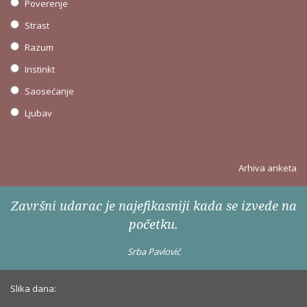
Poverenje
Strast
Razum
Instinkt
Saosećanje
Ljubav
Arhiva anketa
Završni udarac je najefikasniji kada se izvede na
početku.
Srba Pavlović
Slika dana: