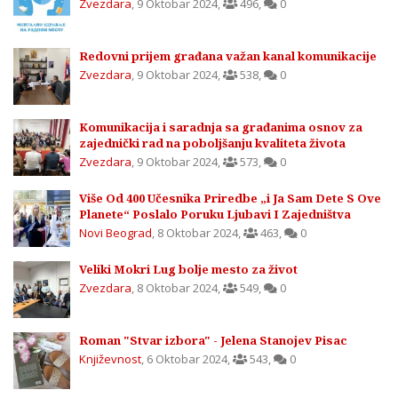
Zvezdara
,
9 Oktobar 2024
,
496
,
0
Redovni prijem građana važan kanal komunikacije
Zvezdara
,
9 Oktobar 2024
,
538
,
0
Komunikacija i saradnja sa građanima osnov za
zajednički rad na poboljšanju kvaliteta života
Zvezdara
,
9 Oktobar 2024
,
573
,
0
Više Od 400 Učesnika Priredbe „i Ja Sam Dete S Ove
Planete“ Poslalo Poruku Ljubavi I Zajedništva
Novi Beograd
,
8 Oktobar 2024
,
463
,
0
Veliki Mokri Lug bolje mesto za život
Zvezdara
,
8 Oktobar 2024
,
549
,
0
Roman "Stvar izbora" - Jelena Stanojev Pisac
Književnost
,
6 Oktobar 2024
,
543
,
0