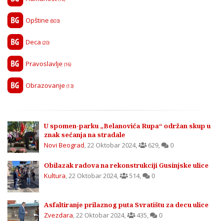
Opštine
(803)
Deca
(20)
Pravoslavlje
(16)
Obrazovanje
(13)
U spomen-parku „Belanovića Rupa“ održan skup u
znak sećanja na stradale
Novi Beograd
,
22 Oktobar 2024
,
629
,
0
Obilazak radova na rekonstrukciji Gusinjske ulice
Kultura
,
22 Oktobar 2024
,
514
,
0
Asfaltiranje prilaznog puta Svratištu za decu ulice
Zvezdara
,
22 Oktobar 2024
,
435
,
0