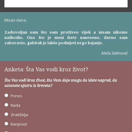
Misao dana:
Zadovoljan sam što sam proživeo vijek a nisam nikome
naškodio. Ono što je meni štete naneseno, davno sam
zaboravio, gubitak je lakše podnijeti nego kajanje.
Meša Selimović
Anketa: Šta Vas vodi kroz život?
Šta Vas vodi kroz život, šta Vam daje snagu da idete napred, da
ustanete ujutru iz kreveta?
Ponos
Nada
Znatiželja
Ranjivost