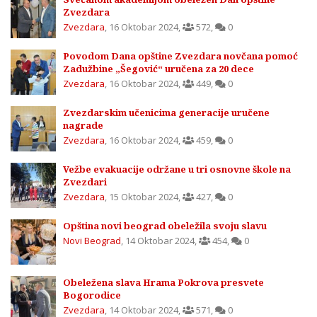
Zvezdara
Zvezdara
,
16 Oktobar 2024
,
572
,
0
Povodom Dana opštine Zvezdara novčana pomoć
Zadužbine „Šegović“ uručena za 20 dece
Zvezdara
,
16 Oktobar 2024
,
449
,
0
Zvezdarskim učenicima generacije uručene
nagrade
Zvezdara
,
16 Oktobar 2024
,
459
,
0
Vežbe evakuacije održane u tri osnovne škole na
Zvezdari
Zvezdara
,
15 Oktobar 2024
,
427
,
0
Opština novi beograd obeležila svoju slavu
Novi Beograd
,
14 Oktobar 2024
,
454
,
0
Obeležena slava Hrama Pokrova presvete
Bogorodice
Zvezdara
,
14 Oktobar 2024
,
571
,
0