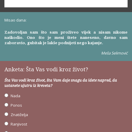
Misao dana:
Zadovoljan sam što sam proživeo vijek a nisam nikome
naškodio. Ono što je meni štete naneseno, davno sam
zaboravio, gubitak je lakše podnijeti nego kajanje.
Meša Selimović
Anketa: Šta Vas vodi kroz život?
Šta Vas vodi kroz život, šta Vam daje snagu da idete napred, da
ustanete ujutru iz kreveta?
Nada
Ponos
Znatiželja
Ranjivost