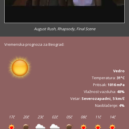
August Rush, Rhapsody, Final Scene
Vremenska prognoza za Beograd:
Vedro
Temperatura:
31°C
Pritisak:
1016 mPa
Vlažnost vazduha:
48%
Vetar:
Severozapadni, 5 km/č
Naoblačenje:
4%
17č
20č
23č
02č
05č
08č
11č
14č