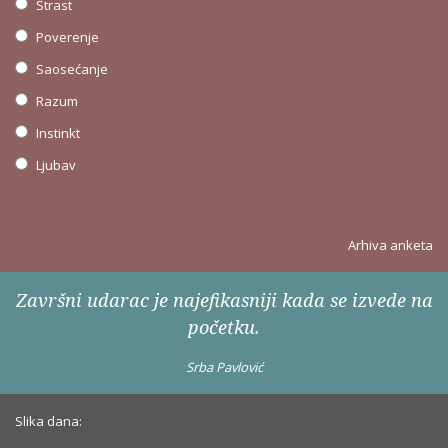
Strast
Poverenje
Saosećanje
Razum
Instinkt
Ljubav
Arhiva anketa
Završni udarac je najefikasniji kada se izvede na
početku.
Srba Pavlović
Slika dana: