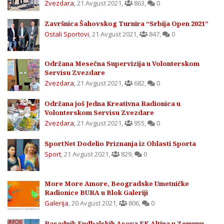
Zvezdara
,
21 Avgust 2021
,
863
,
0
Završnica Šahovskog Turnira “Srbija Open 2021”
Ostali Sportovi
,
21 Avgust 2021
,
847
,
0
Održana Mesečna Supervizija u Volonterskom
Servisu Zvezdare
Zvezdara
,
21 Avgust 2021
,
682
,
0
Održana još Jedna Kreativna Radionica u
Volonterskom Servisu Zvezdare
Zvezdara
,
21 Avgust 2021
,
955
,
0
SportNet Dodelio Priznanja iz Oblasti Sporta
Sport
,
21 Avgust 2021
,
829
,
0
More More Amore, Beogradske Umetničke
Radionice BURA u Blok Galeriji
Galerija
,
20 Avgust 2021
,
806
,
0
Rasadnik Fudbalskih Asova FK Altina u Zemunu