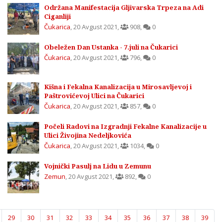
Održana Manifestacija Gljivarska Trpeza na Adi
Ciganliji
Čukarica
,
20 Avgust 2021
,
908
,
0
Obeležen Dan Ustanka - 7.juli na Čukarici
Čukarica
,
20 Avgust 2021
,
796
,
0
Kišna i Fekalna Kanalizacija u Mirosavljevoj i
Paštrovićevoj Ulici na Čukarici
Čukarica
,
20 Avgust 2021
,
857
,
0
Počeli Radovi na Izgradnji Fekalne Kanalizacije u
Ulici Živojina Nedeljkovića
Čukarica
,
20 Avgust 2021
,
1034
,
0
Vojnički Pasulj na Lidu u Zemunu
Zemun
,
20 Avgust 2021
,
892
,
0
29
30
31
32
33
34
35
36
37
38
39