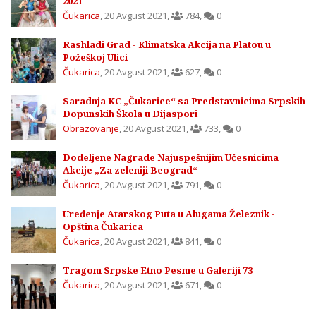
2021
Čukarica
,
20 Avgust 2021
,
784
,
0
Rashladi Grad - Klimatska Akcija na Platou u
Požeškoj Ulici
Čukarica
,
20 Avgust 2021
,
627
,
0
Saradnja KC „Čukarice“ sa Predstavnicima Srpskih
Dopunskih Škola u Dijaspori
Obrazovanje
,
20 Avgust 2021
,
733
,
0
Dodeljene Nagrade Najuspešnijim Učesnicima
Akcije „Za zeleniji Beograd“
Čukarica
,
20 Avgust 2021
,
791
,
0
Uređenje Atarskog Puta u Alugama Železnik -
Opština Čukarica
Čukarica
,
20 Avgust 2021
,
841
,
0
Tragom Srpske Etno Pesme u Galeriji 73
Čukarica
,
20 Avgust 2021
,
671
,
0