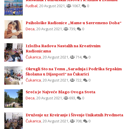
Fudbal
,
20 Avgust 2021
,
1067
,
0
Psihološke Radionice „Mame u Savremeno Doba“
Deca
,
20 Avgust 2021
,
739
,
0
Izložba Radova Nastalih na Kreativnim
Radionicama
Čukarica
,
20 Avgust 2021
,
714
,
0
Okrugli Sto na Temu „Saradnja i Podrška Srpskim
Školama u Dijaspori“ na Čukarici
Čukarica
,
20 Avgust 2021
,
722
,
0
Sreća je Najveće Blago Ovoga Sveta
Deca
,
20 Avgust 2021
,
693
,
0
Druženje uz Kreiranje i Šivenje Unikatnih Predmeta
Čukarica
,
20 Avgust 2021
,
708
,
0