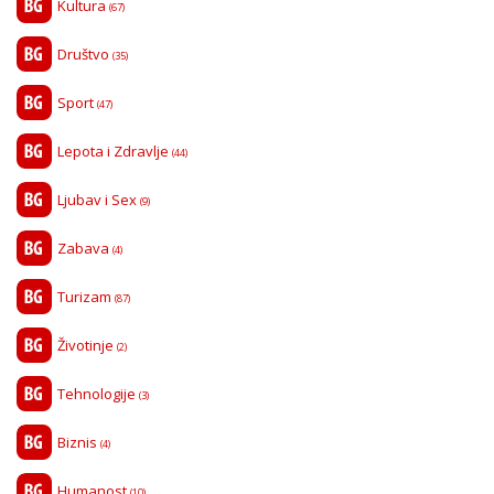
Kultura
(67)
Društvo
(35)
Sport
(47)
Lepota i Zdravlje
(44)
Ljubav i Sex
(9)
Zabava
(4)
Turizam
(87)
Životinje
(2)
Tehnologije
(3)
Biznis
(4)
Humanost
(10)