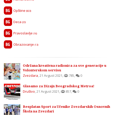
Opštine
(803)
Deca
(20)
Pravoslavlje
(16)
Obrazovanje
(13)
Održana kreativna radionica za sve generacije u
Volonterskom servisu
Zvezdara
,
21 Avgust 2021
,
785
,
0
Glasamo za Dizajn Beogradskog Metroa!
Društvo
,
21 Avgust 2021
,
857
,
0
Besplatan Sport za Učenike Zvezdarskih Osnovnih
Škola na Zvezdari