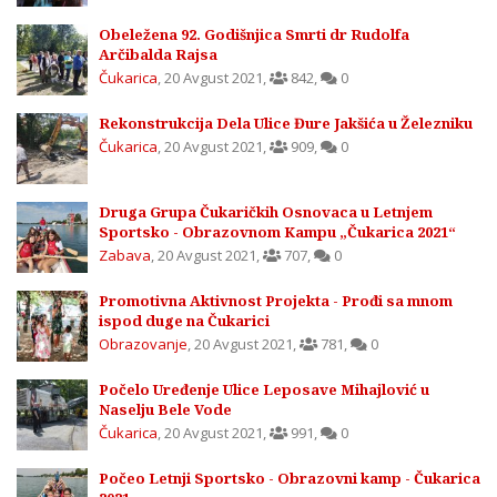
Obeležena 92. Godišnjica Smrti dr Rudolfa
Arčibalda Rajsa
Čukarica
,
20 Avgust 2021
,
842
,
0
Rekonstrukcija Dela Ulice Đure Jakšića u Železniku
Čukarica
,
20 Avgust 2021
,
909
,
0
Druga Grupa Čukaričkih Osnovaca u Letnjem
Sportsko - Obrazovnom Kampu „Čukarica 2021“
Zabava
,
20 Avgust 2021
,
707
,
0
Promotivna Aktivnost Projekta - Prođi sa mnom
ispod duge na Čukarici
Obrazovanje
,
20 Avgust 2021
,
781
,
0
Počelo Uređenje Ulice Leposave Mihajlović u
Naselju Bele Vode
Čukarica
,
20 Avgust 2021
,
991
,
0
Počeo Letnji Sportsko - Obrazovni kamp - Čukarica