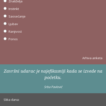
Znatiželja
Instinkt
Saosećanje
Ljubav
Ranjivost
Ponos
Arhiva anketa
Završni udarac je najefikasniji kada se izvede na
početku.
Srba Pavlović
Slika dana: