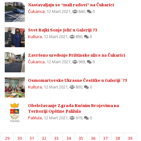
Nastavaljaju se “mali radovi” na Čukarici
Čukarica
,
12 Mart 2021
,
840
,
0
Svet Bajki Sonje Jelić u Galeriji 73
Kultura
,
12 Mart 2021
,
890
,
0
Završeno uređenje Prištinske ulice na Čukarici
Čukarica
,
12 Mart 2021
,
969
,
0
Osmomartovske Ukrasne Čestitke u Galeriji `73
Kultura
,
12 Mart 2021
,
800
,
0
Obeležavanje Zgrada Kućnim Brojevima na
Teritoriji Opštine Palilula
Palilula
,
12 Mart 2021
,
919
,
0
29
30
31
32
33
34
35
36
37
38
39