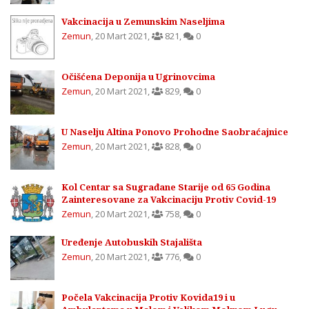
Vakcinacija u Zemunskim Naseljima
Zemun
,
20 Mart 2021
,
821
,
0
Očišćena Deponija u Ugrinovcima
Zemun
,
20 Mart 2021
,
829
,
0
U Naselju Altina Ponovo Prohodne Saobraćajnice
Zemun
,
20 Mart 2021
,
828
,
0
Kol Centar sa Sugrađane Starije od 65 Godina
Zainteresovane za Vakcinaciju Protiv Covid-19
Zemun
,
20 Mart 2021
,
758
,
0
Uređenje Autobuskih Stajališta
Zemun
,
20 Mart 2021
,
776
,
0
Počela Vakcinacija Protiv Kovida19 i u