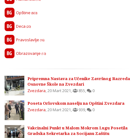
Opštine
(803)
Deca
(20)
Pravoslavlje
(16)
Obrazovanje
(13)
Pripremna Nastava za Učenike Završnog Razreda
Osnovne Škole na Zvezdari
Zvezdara
,
20 Mart 2021
,
855
,
0
Poseta Orlovskom naselju na Opštini Zvezdara
Zvezdara
,
20 Mart 2021
,
939
,
0
Vakcinalni Punkt u Malom Mokrom Lugu Posetila
Gradska Sekretarka za Socijanu Zaštitu