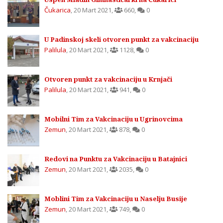
Čukarica
,
20 Mart 2021
,
660
,
0
U Padinskoj skeli otvoren punkt za vakcinaciju
Palilula
,
20 Mart 2021
,
1128
,
0
Otvoren punkt za vakcinaciju u Krnjači
Palilula
,
20 Mart 2021
,
941
,
0
Mobilni Tim za Vakcinaciju u Ugrinovcima
Zemun
,
20 Mart 2021
,
878
,
0
Redovi na Punktu za Vakcinaciju u Batajnici
Zemun
,
20 Mart 2021
,
2035
,
0
Moblini Tim za Vakcinaciju u Naselju Busije
Zemun
,
20 Mart 2021
,
749
,
0