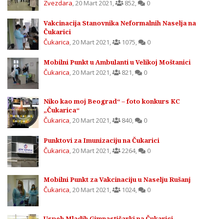
Zvezdara
,
20 Mart 2021
,
852
,
0
Vakcinacija Stanovnika Neformalnih Naselja na
Čukarici
Čukarica
,
20 Mart 2021
,
1075
,
0
Mobilni Punkt u Ambulanti u Velikoj Moštanici
Čukarica
,
20 Mart 2021
,
821
,
0
Niko kao moj Beograd“ – foto konkurs KC
„Čukarica“
Čukarica
,
20 Mart 2021
,
840
,
0
Punktovi za Imunizaciju na Čukarici
Čukarica
,
20 Mart 2021
,
2264
,
0
Mobilni Punkt za Vakcinaciju u Naselju Rušanj
Čukarica
,
20 Mart 2021
,
1024
,
0
Uspeh Mladih Gimnastičarki na Čukarici