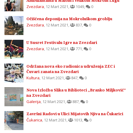
Ambulantama u Malom i Velikom Mokrom Lugu
Zvezdara
,
12 Mart 2021
,
1049
,
0
Očišćena deponija na Mokroluškom groblju
Zvezdara
,
12 Mart 2021
,
837
,
0
U Susret Festivalu Igre na Zvezdari
Zvezdara
,
12 Mart 2021
,
771
,
0
Održana nova eko radionica udruženja ZEC i
Čuvari zanata na Zvezdari
Kultura
,
12 Mart 2021
,
847
,
0
Nova Izložba Slika u Biblioteci „Branko Miljković”
na Zvezdari
Galerija
,
12 Mart 2021
,
887
,
0
Završni Radovi u Ulici Mijatovih Njiva na Čukarici
Čukarica
,
12 Mart 2021
,
1013
,
0