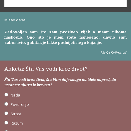
Misao dana:
Zadovoljan sam što sam proživeo vijek a nisam nikome
naškodio. Ono što je meni štete naneseno, davno sam
zaboravio, gubitak je lakše podnijeti nego kajanje.
Meša Selimović
Anketa: Šta Vas vodi kroz život?
Šta Vas vodi kroz život, šta Vam daje snagu da idete napred, da
ustanete ujutru iz kreveta?
Nada
Poverenje
Strast
Razum