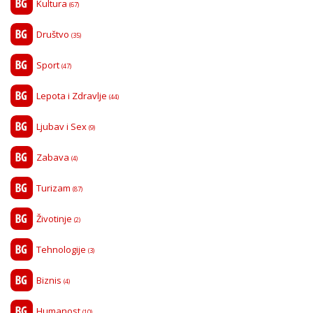
Kultura
(67)
Društvo
(35)
Sport
(47)
Lepota i Zdravlje
(44)
Ljubav i Sex
(9)
Zabava
(4)
Turizam
(87)
Životinje
(2)
Tehnologije
(3)
Biznis
(4)
Humanost
(10)