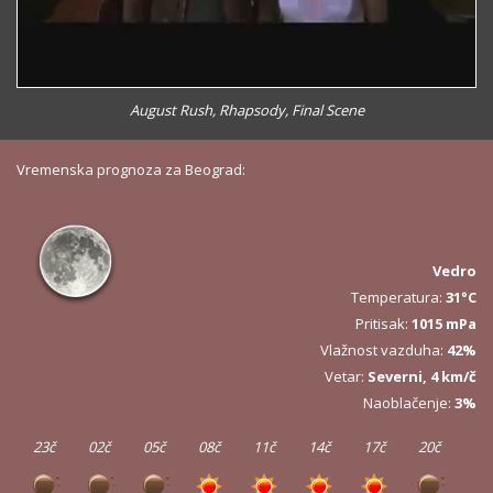
August Rush, Rhapsody, Final Scene
Vremenska prognoza za Beograd:
Vedro
Temperatura:
31°C
Pritisak:
1015 mPa
Vlažnost vazduha:
42%
Vetar:
Severni, 4 km/č
Naoblačenje:
3%
23č
02č
05č
08č
11č
14č
17č
20č