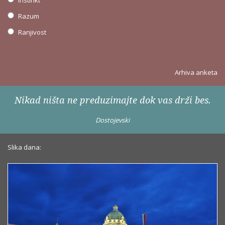
Instinkt
Razum
Ranjivost
Arhiva anketa
Nikad ništa ne preduzimajte dok vas drži bes.
Dostojevski
Slika dana: