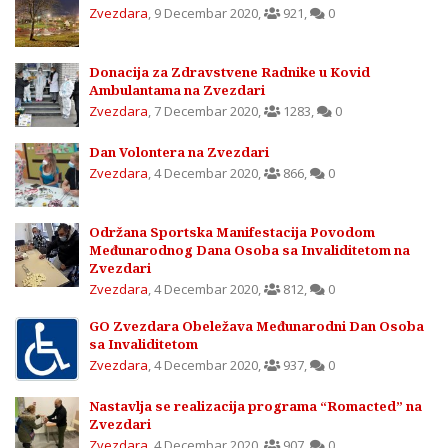
Zvezdara
,
9 Decembar 2020
,
921
,
0
Donacija za Zdravstvene Radnike u Kovid
Ambulantama na Zvezdari
Zvezdara
,
7 Decembar 2020
,
1283
,
0
Dan Volontera na Zvezdari
Zvezdara
,
4 Decembar 2020
,
866
,
0
Održana Sportska Manifestacija Povodom
Međunarodnog Dana Osoba sa Invaliditetom na
Zvezdari
Zvezdara
,
4 Decembar 2020
,
812
,
0
GO Zvezdara Obeležava Međunarodni Dan Osoba
sa Invaliditetom
Zvezdara
,
4 Decembar 2020
,
937
,
0
Nastavlja se realizacija programa “Romacted” na
Zvezdari
Zvezdara
,
4 Decembar 2020
,
907
,
0