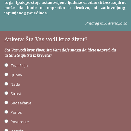
toga. Ipak postoje ustanovljene ljudske vrednosti bez kojih ne
može da bude ni napretka u društvu, ni zadovoljnog,
ispunjenog pojedinca.
Predrag Miki Manojlović
Anketa: Šta Vas vodi kroz život?
Šta Vas vodi kroz život, šta Vam daje snagu da idete napred, da
ustanete ujutru iz kreveta?
Znatiželja
Ljubav
Nada
Strast
Saosećanje
Ponos
Poverenje