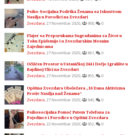
Psiho-Socijalna Podrška Ženama sa Iskustvom
Nasilja u Porodici na Zvezdari
Zvezdara
,
27 Novembar 2020
,
900
,
0
Flajer sa Preporukama Sugrađanima za Život u
Toku Epidemije i u Zvezdarskim Mesnim
Zajednicama
Zvezdara
,
27 Novembar 2020
,
861
,
0
Očišćen Prostor u Ustaničkoj 244 i Dečje Igralište u
Bajdinoj Ulici na Zvezdari
Zvezdara
,
27 Novembar 2020
,
855
,
0
Opština Zvezdara Obeležava „16 Dana Aktivizma
Protiv Nasilja nad Ženama“
Zvezdara
,
27 Novembar 2020
,
945
,
0
Psihosocijalna Pomoć Putem Telefona za
Pojedince i Porodice u Opštini Zvezdara
Zvezdara
,
22 Novembar 2020
,
952
,
0