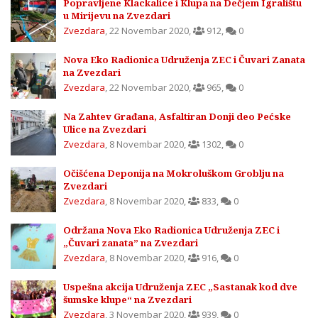
Popravljene Klackalice i Klupa na Dečjem Igralištu
u Mirijevu na Zvezdari
Zvezdara
,
22 Novembar 2020
,
912
,
0
Nova Eko Radionica Udruženja ZEC i Čuvari Zanata
na Zvezdari
Zvezdara
,
22 Novembar 2020
,
965
,
0
Na Zahtev Građana, Asfaltiran Donji deo Pećske
Ulice na Zvezdari
Zvezdara
,
8 Novembar 2020
,
1302
,
0
Očišćena Deponija na Mokroluškom Groblju na
Zvezdari
Zvezdara
,
8 Novembar 2020
,
833
,
0
Održana Nova Eko Radionica Udruženja ZEC i
„Čuvari zanata” na Zvezdari
Zvezdara
,
8 Novembar 2020
,
916
,
0
Uspešna akcija Udruženja ZEC „Sastanak kod dve
šumske klupe“ na Zvezdari
Zvezdara
,
3 Novembar 2020
,
939
,
0