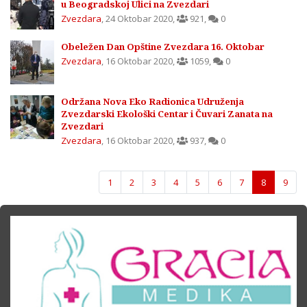
u Beogradskoj Ulici na Zvezdari
Zvezdara
,
24 Oktobar 2020
,
921
,
0
Obeležen Dan Opštine Zvezdara 16. Oktobar
Zvezdara
,
16 Oktobar 2020
,
1059
,
0
Održana Nova Eko Radionica Udruženja
Zvezdarski Ekološki Centar i Čuvari Zanata na
Zvezdari
Zvezdara
,
16 Oktobar 2020
,
937
,
0
1
2
3
4
5
6
7
8
9