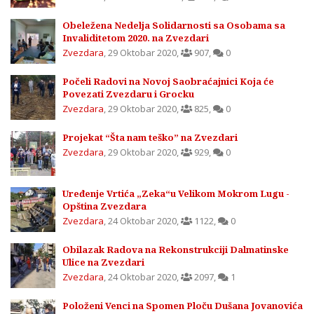
Obeležena Nedelja Solidarnosti sa Osobama sa
Invaliditetom 2020. na Zvezdari
Zvezdara
,
29 Oktobar 2020
,
907
,
0
Počeli Radovi na Novoj Saobraćajnici Koja će
Povezati Zvezdaru i Grocku
Zvezdara
,
29 Oktobar 2020
,
825
,
0
Projekat “Šta nam teško” na Zvezdari
Zvezdara
,
29 Oktobar 2020
,
929
,
0
Uređenje Vrtića „Zeka“u Velikom Mokrom Lugu -
Opština Zvezdara
Zvezdara
,
24 Oktobar 2020
,
1122
,
0
Obilazak Radova na Rekonstrukciji Dalmatinske
Ulice na Zvezdari
Zvezdara
,
24 Oktobar 2020
,
2097
,
1
Položeni Venci na Spomen Ploču Dušana Jovanovića