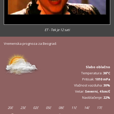
ET - Tek je 12 sati
Vremenska prognoza za Beograd:
Slabo oblačno
Temperatura:
36°C
Pritisak:
1010 mPa
Vlažnost vazduha:
30%
Vetar:
Severni, 4 km/č
Naoblačenje:
22%
20č
23č
02č
05č
08č
11č
14č
17č