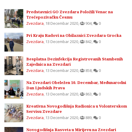
Predstavnici GO Zvezdara Položili Venac na
Trećepozivačku Česmu
Zvezdara
,
18 Decembar 2020
,
904
,
0
Pri Kraju Radovi na Obilaznici Zvezdara Grocka
Zvezdara
,
13 Decembar 2020
,
842
,
0
Besplatna Dezinfekcija Registrovanih Stambenih
Zajednica na Zvezdari
Zvezdara
,
13 Decembar 2020
,
858
,
0
Na Zvezdari Obeležen 10. Decembar, Međunarodni
Dan Ljudskih Prava
Zvezdara
,
13 Decembar 2020
,
863
,
0
Kreativna Novogodišnja Radionica u Volonterskom
Servisu Zvezdare
Zvezdara
,
13 Decembar 2020
,
889
,
0
Novogodišnja Rasveta u Mirijevu na Zvezdari